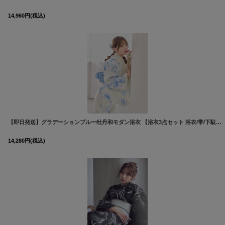
14,960
円
(税込)
【即日発送】グラデーションブルー牡丹和モダン浴衣 【浴衣3点セット 浴衣/帯/下駄】 [OF04/HC03]吉木千沙都（ちぃぽぽ）着用
14,280
円
(税込)