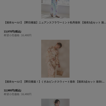
【浴衣セール!】【即日発送】ニュアンスフラワーミント牡丹浴衣 【浴衣3点セット 浴衣/帯/下駄】 [FB02]
13,970
円
(税込)
希望小売価格
:
16,480
円
【浴衣セール!】【即日発送！】くすみピンクスウィート浴衣 【浴衣3点セット 浴衣/帯/下駄】 [OF04/HC03]吉木千沙都（ちぃぽぽ）着用
12,980
円
(税込)
希望小売価格
:
16,480
円