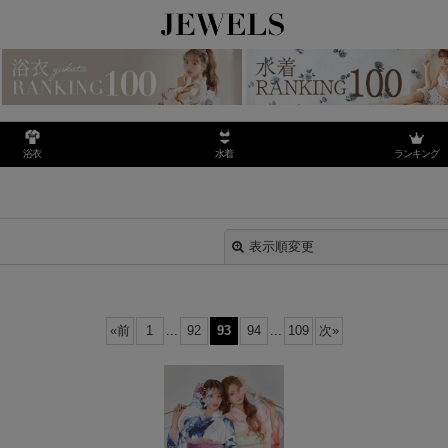
ランキング
浴衣
水着
表示順変更
«
前
1
...
92
93
94
...
109
次
»
絞り込む