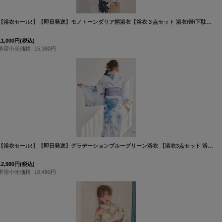
[
Y-7011-sb-BE-F-MUS-26PY-260508
]
【浴衣セール!】【即日発送】モノトーンダリア柄浴衣【浴衣３点セット 浴衣/帯/下駄】[OF04]
11,000
円
(税込)
希望小売価格
:
15,380
円
[
Y-9213-kj-BL-F-26MR-260427
]
【浴衣セール!】【即日発送】グラデーションブルーグリーン浴衣 【浴衣3点セット 浴衣/帯/下駄】 [OF04/HC03]吉木千沙都（ちぃぽぽ）着用
12,980
円
(税込)
希望小売価格
:
16,480
円