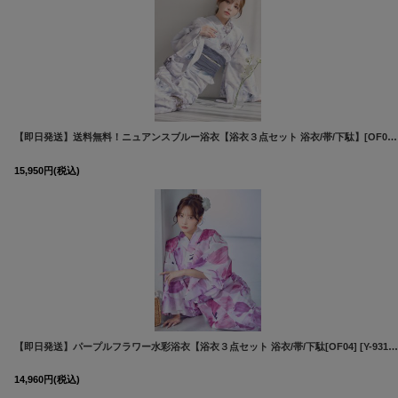
【即日発送】送料無料！ニュアンスブルー浴衣【浴衣３点セット 浴衣/帯/下駄】[OF04]吉木千沙都（ちぃぽぽ）着用
15,950
円
(税込)
【即日発送】パープルフラワー水彩浴衣【浴衣３点セット 浴衣/帯/下駄[OF04]
[
Y-9310-kj-P-F-26PY-260508
14,960
円
(税込)