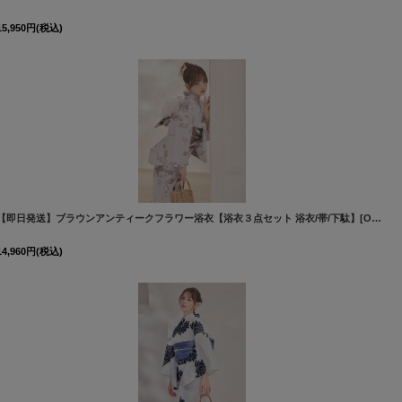
15,950
円
(税込)
[
Y-9412-ok-GY-F-26YI-260407
]
【即日発送】ブラウンアンティークフラワー浴衣【浴衣３点セット 浴衣/帯/下駄】[OF04]吉木千沙都（ちぃぽぽ）着用
14,960
円
(税込)