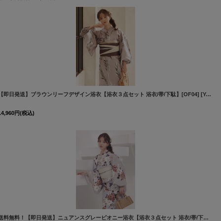
【即日発送】ブラウンリーフデザイン浴衣【浴衣３点セット 浴衣/帯/下駄】[OF04]
[
Y-9207-kj-W-F-26PO-260522
[
Y-9306-kj-BR-F-26MR-260410
]
14,960
円
(税込)
[
Y-7085-ok-W-F-26PO-260522
]
送料無料！【即日発送】ニュアンスグレーピオニー浴衣【浴衣３点セット 浴衣/帯/下駄】[OF04]