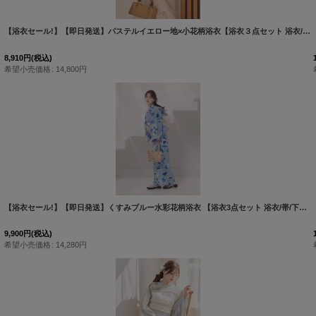
]
【浴衣セール!】【即日発送】パステルイエロー地×小花柄浴衣【浴衣３点セット 浴衣/帯/下駄】[OF04]
8,910
円
(税込)
希望小売価格
:
14,800
円
[
Y-9220-kj-BL-F-26IE-260427
]
【浴衣セール!】【即日発送】くすみブルー水彩花柄浴衣 【浴衣3点セット 浴衣/帯/下駄】 [OF04/HC03]
9,900
円
(税込)
希望小売価格
:
14,280
円