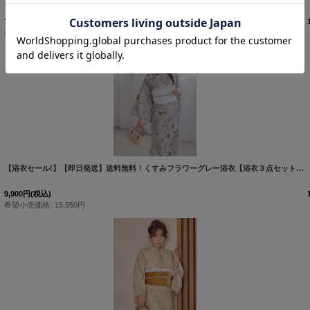
7,920
円
(税込)
希望小売価格
:
16,480
円
[
Y-9201-kj-BL-F-26PO-260522
]
【浴衣セール!】【即日発送】送料無料！くすみフラワーグレー浴衣【浴衣３点セット 浴衣/帯/下駄】[OF04]
9,900
円
(税込)
希望小売価格
:
15,950
円