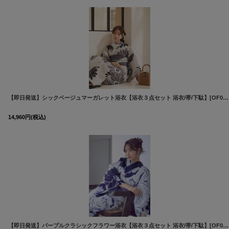
【即日発送】シックベージュマーガレット浴衣【浴衣３点セット 浴衣/帯/下駄】[OF04]
14,960
円
(税込)
【即日発送】パープルクラシックフラワー浴衣【浴衣３点セット 浴衣/帯/下駄】[OF04]