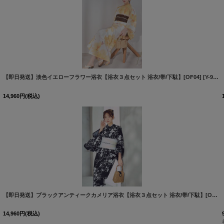
【即日発送】淡色イエローフラワー浴衣【浴衣３点セット 浴衣/帯/下駄】[OF04]
[
Y-9355-nz-dzm-BL-F-26PO-260318
]
[
Y-9379-sb-dzjm-Y-F-26IE-260404
14,960
円
(税込)
]
【即日発送】ブラックアンティークカメリア浴衣【浴衣３点セット 浴衣/帯/下駄】[OF04]
14,960
円
(税込)