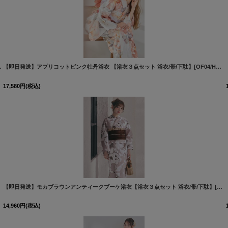
[OF04]ジャングル東京まみ着用
[
Y-9433-nz-dzm-P-F-IV-26MC-260405-2
]
【即日発送】アプリコットピンク牡丹浴衣 【浴衣３点セット 浴衣/帯/下駄】[OF04/HC03]
17,580
円
(税込)
[
Y-9440-nz-dzm-GY-F-26RC-260616
]
【即日発送】モカブラウンアンティークブーケ浴衣【浴衣３点セット 浴衣/帯/下駄】[OF04]吉木千沙都（ちぃぽぽ）着用
14,960
円
(税込)