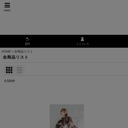
menu
ミニドレス
新作
HOME
>
全商品リスト
全商品リスト
6,506
件
表示数
:
並び順
: