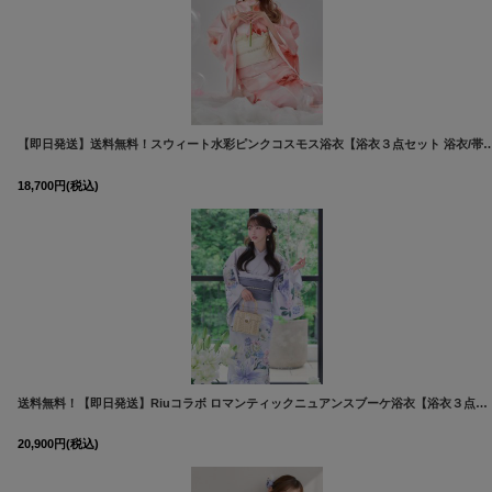
【即日発送】送料無料！スウィート水彩ピンクコスモス浴衣【浴衣３点セット 浴衣/帯/下駄】
18,700
円
(税込)
送料無料！【即日発送】Riuコラボ ロマンティックニュアンスブーケ浴衣【浴衣３点セット 浴衣/帯/下駄】[OF04]
20,900
円
(税込)