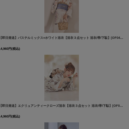
[
Y-8031-nz-dzc-OR-F-260331CC
]
【即日発送】パステルミックス×ホワイト浴衣【浴衣３点セット 浴衣/帯/下駄】[OF04]吉木千沙都（ちぃぽぽ）着用
14,960
円
(税込)
[
Y-9305-kj-BR-F-26PO-260305
]
【即日発送】エクリュアンティークローズ浴衣【浴衣３点セット 浴衣/帯/下駄】[OF04]吉木千沙都（ちぃぽぽ）着用
14,960
円
(税込)