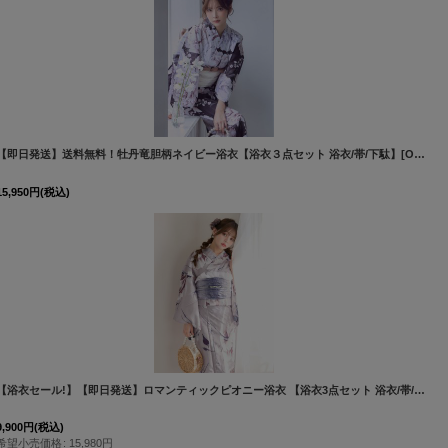
]
【即日発送】送料無料！牡丹竜胆柄ネイビー浴衣【浴衣３点セット 浴衣/帯/下駄】[OF04]
[
15,950
円
(税込)
[
Y-9309-kj-B-F-26PY-260508
]
【浴衣セール!】【即日発送】ロマンティックピオニー浴衣 【浴衣3点セット 浴衣/帯/下駄】 [FB02]吉木千沙都（ちぃぽぽ）着用
9,900
円
(税込)
希望小売価格
:
15,980
円