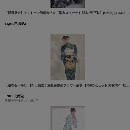
【即日発送】モノトーン和柄柳浴衣【浴衣３点セット 浴衣/帯/下駄】[OF04]
[
Y-9316-kj-B-F-26PY-260508
14,960
円
(税込)
【浴衣セール!】【即日発送】深藍緑線画フラワー浴衣 【浴衣3点セット 浴衣/帯/下駄】 [OF04]
9,900
円
(税込)
希望小売価格
:
14,280
円