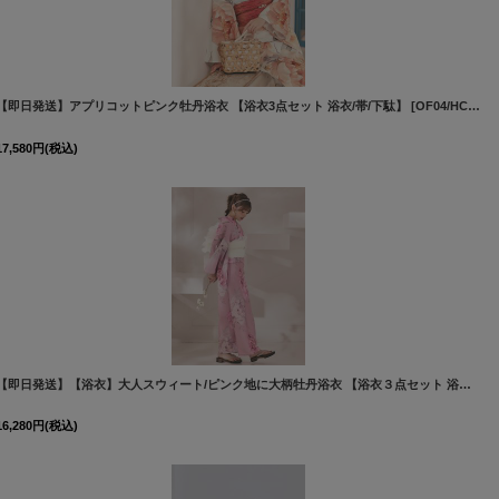
[
Y-8044-nz-dzi-W-F-26PO-260318
]
【即日発送】アプリコットピンク牡丹浴衣 【浴衣3点セット 浴衣/帯/下駄】 [OF04/HC03]吉木千沙都（ちぃぽぽ）着用
17,580
円
(税込)
[
Y-7003-nz-BR-F-26PO-260327
]
【即日発送】【浴衣】大人スウィート/ピンク地に大柄牡丹浴衣 【浴衣３点セット 浴衣/帯/下駄】 [FB02]吉木千沙都（ちぃぽぽ）着用
16,280
円
(税込)