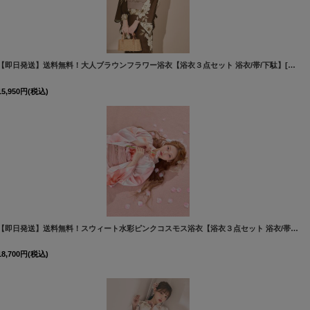
[
Y-9435-nz-dzm-NV-F-PL-Y-94
【即日発送】送料無料！大人ブラウンフラワー浴衣【浴衣３点セット 浴衣/帯/下駄】[OF04]
15,950
円
(税込)
[
Y-8032-nz-dzh-BE-F-26AS-26031
【即日発送】送料無料！スウィート水彩ピンクコスモス浴衣【浴衣３点セット 浴衣/帯/下駄】[OF04]ジャングル東京まみ着用
18,700
円
(税込)