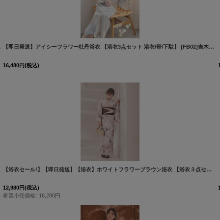
吉木千沙都（ちぃぽぽ）着用
[
Y-8038-nz-dzi-MI-F-26PO-260318
]
【即日発送】アイシーフラワー牡丹浴衣 【浴衣3点セット 浴衣/帯/下駄】 [FB02]吉木千沙都（ちぃぽぽ）着用
16,480
円
(税込)
[
Y-8036-nz-dzh-P-F-26PO-260327
]
【浴衣セール!】【即日発送】【浴衣】ホワイトフラワーブラウン浴衣 【浴衣３点セット 浴衣/帯/下駄】 [FB02]吉木千沙都（ちぃぽぽ）着用
12,980
円
(税込)
希望小売価格
:
16,280
円