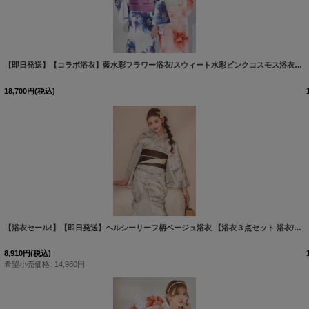
[
Y-9442-nz-dzm-BR-F-26MY-260608
]
【即日発送】【コラボ浴衣】藍水彩フラワー浴衣/スウィート水彩ピンクコスモス浴衣【浴衣３点セット 浴衣/帯/下駄】ジャングル東京りこまみ着用
18,700
円
(税込)
[
Y-9358-nz-dzjm-BR-F-26PO-260305
]
【浴衣セール!】【即日発送】ヘルシーリーフ柄ベージュ浴衣 【浴衣３点セット 浴衣/帯/下駄】[OF04/HC03]Y-8032-nz-dzh-BE-F-26AS-260312
8,910
円
(税込)
希望小売価格
:
14,980
円