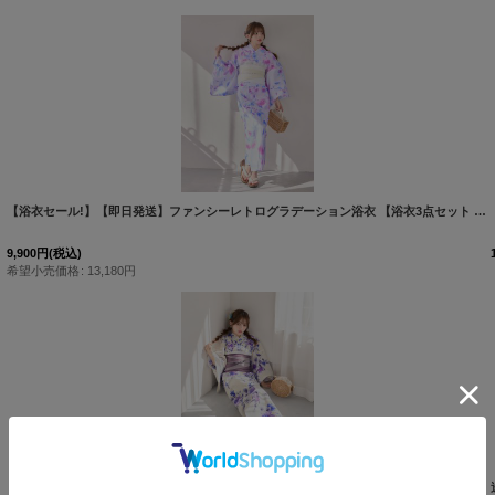
[
Y-9313-kj-BE-F-26MR-260410
]
【浴衣セール!】【即日発送】ファンシーレトログラデーション浴衣 【浴衣3点セット 浴衣/帯/下駄】 [OF04/HC03]吉木千沙都（ちぃぽぽ）着用
9,900
円
(税込)
希望小売価格
:
13,180
円
[
Y-9308-kj-PL-F-26PY-260508
]
【浴衣セール!】【即日発送】白地×パープルグラデーション浴衣 【浴衣３点セット 浴衣/帯/下駄】 [FB02]吉木千沙都（ちぃぽぽ）着用