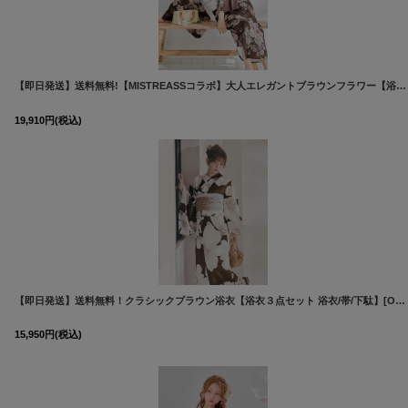
【即日発送】送料無料!【MISTREASSコラボ】大人エレガントブラウンフラワー【浴衣３点セット 浴衣/帯/下駄】[OF04]三上悠亜着用
19,910
円
(税込)
【即日発送】送料無料！クラシックブラウン浴衣【浴衣３点セット 浴衣/帯/下駄】[OF04]吉木千沙都（ちぃぽぽ）着用
15,950
円
(税込)