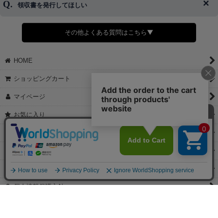
領収書を発行してほしい
◆商品発送前の変更は承っております。
すでに発送手配済みで、変更処理が間に合わない場合はご容赦くだ
さい。
その他よくある質問はこちら▼
◆領収書はご希望頂いた場合のみ発行しております。
【これからご注文する場合】
HOME
STEP2「お届け先・お支払い」ページにて備考欄に下記の記載をお
願いします。
ショッピングカート
①領収書希望
②宛名（空欄は上様は不可）
マイページ
③但し書き（空欄やお品代は不可）
＞詳細は画像をタップ＜
お気に入り
【すでにご注文が完了している場合】
特定商取引法表示
①お電話・メール・LINEにて領収書希望の連絡をお願い致します
②後日、郵送にて領収書を送らせて頂きます。
ご利用案内
【マイページから発行する場合】
お問い合せ
①マイページから購入履歴→購入内容→領収書発行を選択。
②後日、郵送にて領収書を送らせて頂きます。
個人情報保護方針
PCサイト