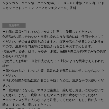
ンタンガム、クエン酸、クエン酸Na、ＰＥＧ－６０水添ヒマシ油、ヒド
ロキシアセトフェノン フェノキシエタノール、香料
注意事項
▼お肌に異常が生じていないかよく注意して使用してください。
化粧品がお肌に合わないとき即ち次のような場合には、使用を中止して
ください。そのまま使用を続けますと、症状を悪化させることがありま
すので、皮膚科専門医等にご相談されることをおすすめします。
(1)使用中、赤み、はれ、かゆみ、刺激、色抜け(白斑等)や黒ずみ等の異常
があらわれた場合
(2)使用したお肌に、直射日光があたって上記のような異常があらわれた
場合
▼傷やはれもの、しっしん等、異常のある部位にはお使いにならないで
ください。
▼汚れや雑菌が製品に広がることを防ぐために、清潔な手でお使いくだ
さい。
▼一度お使いになった、マスクは衛生上、繰り返しお使いにならないで
ください。また、一度取り出したマスクは袋に戻さないでください。
▼エッセンスが目に入らないよう注意してください。もし、目に入った
時は、すぐに洗い流してください。