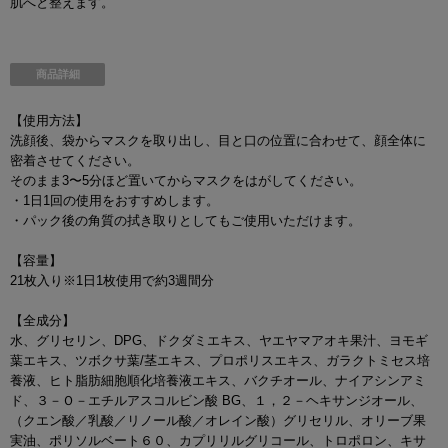
肌へと整えます。
商品詳細
【使用方法】
洗顔後、袋からマスクを取り出し、目と口の位置に合わせて、顔全体に
密着させてください。
そのまま3〜5分ほど置いてからマスクをはがしてください。
・1日1回の使用をおすすめします。
・パック後の角質の拭き取りとしてもご使用いただけます。
【容量】
21枚入り※1日1枚使用で約3週間分
【全成分】
水、グリセリン、DPG、ドクダミエキス、ヤエヤマアオキ果汁、ヨモギ
葉エキス、ツボクサ葉/茎エキス、プロポリスエキス、ガラクトミセス培
養液、ヒト脂肪細胞順化培養液エキス、バクチオール、ナイアシンアミ
ド、３－Ｏ－エチルアスコルビン酸 BG、１，２－ヘキサンジオール、
（クエン酸／乳酸／リノール酸／オレイン酸）グリセリル、オリーブ果
実油、ポリソルベート６０、カプリリルグリコール、トロポロン、キサ