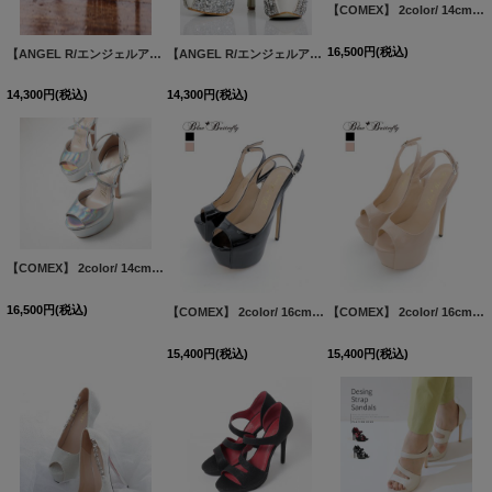
【COMEX】 2color/ 14cmヒール/ オープントゥ/ 厚底/ ストラップ/ エナメル/ ハイヒール/ サンダル[OF02]
16,500
円
(税込)
【ANGEL R/エンジェルアール】15cmヒール/ ラインストーンラメ/ オープントゥ/ ハイヒール/ サンダル[OF02]
【ANGEL R/エンジェルアール】15cmヒール/ ラインストーンラメ/ オープントゥ/ ハイヒール/ サンダル[OF02]
14,300
円
(税込)
14,300
円
(税込)
【COMEX】 2color/ 14cmヒール/ オープントゥ/ 厚底/ ストラップ/ エナメル/ ハイヒール/ サンダル[OF02]
16,500
円
(税込)
【COMEX】 2color/ 16cmヒール/ オープントゥ/ 厚底/ エナメル/ ハイヒール/ サンダル[OF02]
【COMEX】 2color/ 16cmヒール/ オープントゥ/ 厚底/ エナメル/ ハイヒール/ サンダル[OF02]
15,400
円
(税込)
15,400
円
(税込)