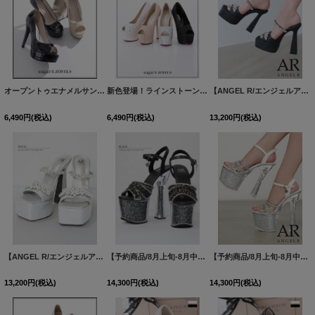
オープントゥエナメルサンダル【35-39サイズ/2カラー】[OF02]
新色登場！ラインストーン16cmヒールプラットフォームオープントゥパンプス【5カラー/35-39(23-25)サイズ】[OF02]
[
S4001-260718-1
]
【ANGEL R/エンジェルアール】15.5cmヒール/ ビジュー/ アンクルストラップ風/ グリッター/ オープントゥ/ ハイヒール /サンダル[OF02]
6,490
円
(税込)
6,490
円
(税込)
13,200
円
(税込)
【ANGEL R/エンジェルアール】15.5cmヒール/ ビジュー/ アンクルストラップ風/ グリッター/ オープントゥ/ ハイヒール /サンダル[OF02]
【予約商品/8月上旬-8月中旬発送予定】【ANGEL R/エンジェルアール】17cmヒール/ ビジュー/ パール/ クリアヒール/ グリッター/ アンクルストラップ/ ハイヒール /サンダル[OF02]
【予約商品/8月上旬-8月中旬発送予定】【ANGEL R/エンジェルアール】17cmヒール/ ビジュー/ パール/ クリアヒール/ グリッター/ アンクルストラップ/ ハイヒール /サンダル[OF02]
13,200
円
(税込)
14,300
円
(税込)
14,300
円
(税込)