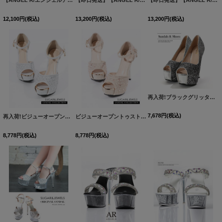
12,100
円
(税込)
13,200
円
(税込)
13,200
円
(税込)
再入荷!ブラックグリッターオープントゥパンプス【6サイズ/1カラー】[OF02]
7,678
円
(税込)
再入荷!ビジューオープントゥストラップサンダル【34-40サイズ/3カラー】[OF02]
ビジューオープントゥストラップサンダル【34-40サイズ/3カラー】[OF02]
[
S614
8,778
円
(税込)
8,778
円
(税込)