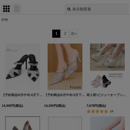
表示順変更
閉じる
97
件
表示数
:
1
2
次
»
並び順
:
絞り込む
【予約商品/8月中旬-8月下旬発送予定】【Veautt/ヴュート】10cmヒール/ ビジューストラップ/ クリアミュール/ ピンヒール/ オープントゥ/ ハイヒール /サンダル[OF02]
【予約商品/8月中旬-8月下旬発送予定】【Veautt/ヴュート】10cmヒール/ ビジューストラップ/ クリアミュール/ ピンヒール/ オープントゥ/ ハイヒール /サンダル[OF02]
再入荷!ビジューオープントゥプラットフォームパンプス【34-40サイズ/2カラー】[OF02]
14,300
円
(税込)
14,300
円
(税込)
7,678
円
(税込)
1
件