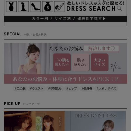
SPECIAL
特集・お悩み解決
#二の腕
#ウエスト
#谷間見せ
#ヒップ
#低身長
#大きいサイズ
PICK UP
ピックアップ