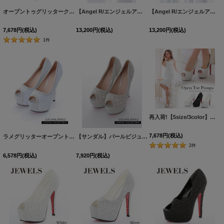
オープントゥグリッタークリアヒール/14cmヒール【jewels&JEWELSオリジナル】【5サイズ/1カラー】[OF02]
【Angel R/エンジェルアール】15cmヒール/ ビジュー/ ラインストーン/ オープントゥ/ ハイヒール/ サンダル[OF02]
【Angel R/エンジェルアール】15cmヒール/ ビジュー/ ラインストーン/ オープントゥ/ ハイヒール/ サンダル[OF02]
7,678
円
(税込)
13,200
円
(税込)
13,200
円
(税込)
1
件
再入荷!【5size/3color】豪華に煌めくストーンの人気パンプス♪☆14cmヒールオープントゥパンプス[OF02]
7,678
円
(税込)
ラメグリッターオープントゥパンプス【35-39サイズ/1カラー】[OF02]
【サンダル】パールビジューグリッターサンダル【35-39サイズ/1カラー】【YN】【1カラー】[OF02]
[
S3185YN-250118
2
件
6,578
円
(税込)
7,920
円
(税込)