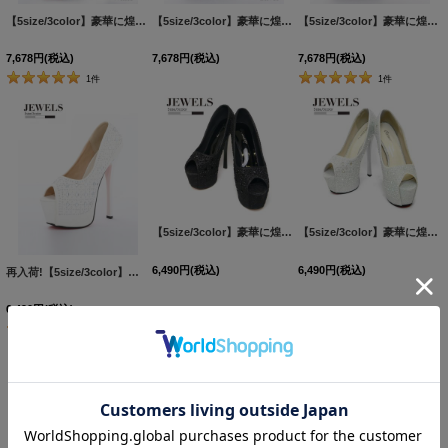
【5size/3color】豪華に煌めくストーンの人気パンプス♪☆14cmヒールオープントゥパンプス[OF02]
【5size/3color】豪華に煌めくストーンの人気パンプス♪☆14cmヒールオープントゥパンプス[OF02]
【5size/3color】豪華に煌めくストーンの人気パンプス♪☆14cmヒールオープントゥパンプス[OF02]
7,678
円
(税込)
7,678
円
(税込)
7,678
円
(税込)
1
件
1
件
【5size/3color】豪華に煌めくストーンの人気デザイン♪16cmヒールのオープントゥパンプス[OF02]
【5size/3color】豪華に煌めくストーンの人気デザイン♪16cmヒールのオープントゥパンプス[OF02]
6,490
円
(税込)
6,490
円
(税込)
再入荷!【5size/3color】豪華に煌めくストーンの人気デザイン♪16cmヒールのオープントゥパンプス[OF02]
6,490
円
(税込)
2
件