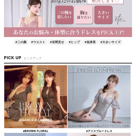
#二の腕
#ウエスト
#谷間見せ
#ヒップ
#低身長
#大きいサイズ
PICK UP
ピックアップ
#BROWN FLORAL
#アイスブルードレス