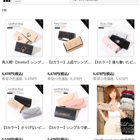
7
件
表示数
:
並び順
:
絞り込む
再入荷!【3color】シンプルで落ち着いたデザインのフェイクレザー2wayバッグ☆[OF03]
【2カラー】上品でシンプルな2wayプリーツサテンクラッチバッグ♪[OF03]
【3カラー】落ち着いたビジューとリボンがかわいい♪どんなドレスにも合わせやすい2wayパーティクラッチバッグ[OF03]
5,478
円
(税込)
5,478
円
(税込)
5,478
円
(税込)
希望小売価格
:
5,478
円
希望小売価格
:
5,478
円
希望小売価格
:
5,478
円
【3カラー】さりげないビジューがきらめく！どんなドレスにも合う2wayパーティクラッチバッグ[OF03]
【3カラー】シンプルで使いやすい！フェイクレザーの2wayバッグ☆[OF03]
6,578
円
(税込)
5,478
円
(税込)