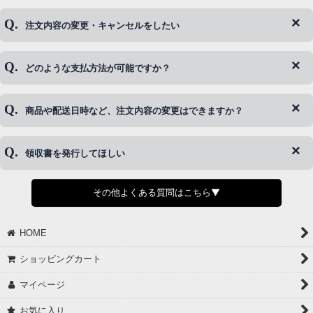
注文内容の変更・キャンセルをしたい
◆下記ページより、ログインIDの変更が可能です。
ログイン情報をお忘れの方はコチラ＞＞
どのような支払方法が可能ですか？
◆即日発送を行なっている関係上、午後以降のご連絡やキャンセル
はご対応できない場合がございます。
ご希望の場合は、お早めにご連絡を頂けますようお願い致します。
商品や配送日時など、注文内容の変更はできますか？
※発送後、発送準備が完了しお手続きが間に合わない場合は変更、
◆代金引換・クレジットカード・携帯キャリア決済・おねだり決
キャンセルをお断りさせて頂くことはがありますのであらかじめご
済・AmazonPayなどがございます。
了承ください。
領収書を発行してほしい
◆商品発送前の変更は承っております。
すでに発送手配済みで、変更処理が間に合わない場合はご容赦くだ
さい。
その他よくある質問はこちら▼
◆領収書はご希望頂いた場合のみ発行しております。
【これからご注文する場合】
HOME
STEP2「お届け先・お支払い」ページにて備考欄に下記の記載をお
願いします。
ショッピングカート
①領収書希望
②宛名（空欄は上様は不可）
マイページ
③但し書き（空欄やお品代は不可）
＞詳細は画像をタップ＜
お気に入り