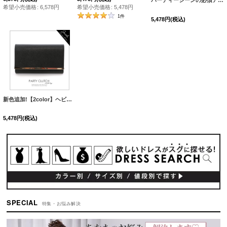
パーティーシーンの必須アイテム♪3wayサテンプリーツバッグ[OF03]
希望小売価格
:
6,578
円
希望小売価格
:
5,478
円
1
件
5,478
円
(税込)
新色追加!【2color】ヘビロテ間違いナシ！シンプルでモードな2wayパーティバッグ☆[OF03]
5,478
円
(税込)
SPECIAL
特集・お悩み解決