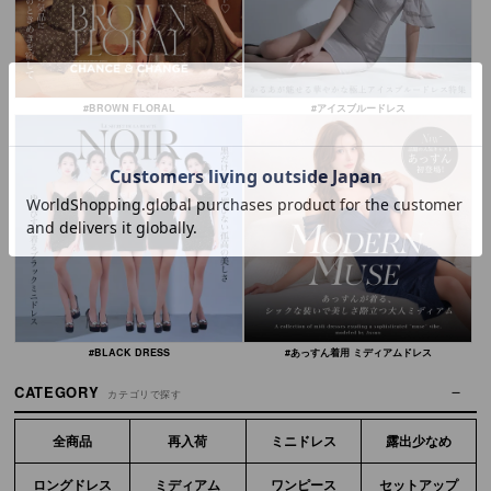
#BROWN FLORAL
#アイスブルードレス
#BLACK DRESS
#あっすん着用 ミディアムドレス
CATEGORY
カテゴリで探す
全商品
再入荷
ミニドレス
露出少なめ
ロングドレス
ミディアム
ワンピース
セットアップ