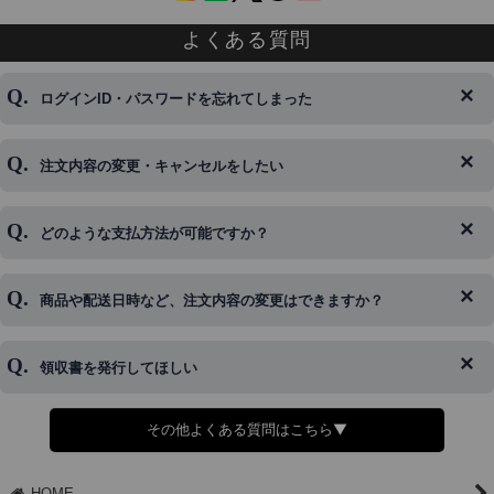
よくある質問
ログインID・パスワードを忘れてしまった
注文内容の変更・キャンセルをしたい
◆下記ページより、ログインIDの変更が可能です。
ログイン情報をお忘れの方はコチラ＞＞
どのような支払方法が可能ですか？
◆即日発送を行なっている関係上、午後以降のご連絡やキャンセル
はご対応できない場合がございます。
ご希望の場合は、お早めにご連絡を頂けますようお願い致します。
商品や配送日時など、注文内容の変更はできますか？
※発送後、発送準備が完了しお手続きが間に合わない場合は変更、
◆代金引換・クレジットカード・携帯キャリア決済・おねだり決
キャンセルをお断りさせて頂くことはがありますのであらかじめご
済・AmazonPayなどがございます。
了承ください。
領収書を発行してほしい
◆商品発送前の変更は承っております。
すでに発送手配済みで、変更処理が間に合わない場合はご容赦くだ
さい。
その他よくある質問はこちら▼
◆領収書はご希望頂いた場合のみ発行しております。
【これからご注文する場合】
HOME