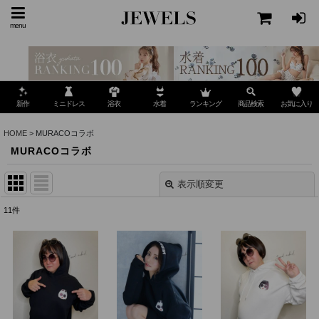
menu
ミニドレス
ランキング
お気に入り
新作
浴衣
水着
商品検索
HOME
>
MURACOコラボ
MURACOコラボ
表示順変更
閉じる
11
件
表示数
:
並び順
:
絞り込む