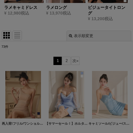
ラメキャミドレス
ラメロング
ビジュータイトロン
¥ 12,980税込
¥ 13,970税込
グ
¥ 13,200税込
表示順変更
閉じる
73
件
表示数
:
1
2
次
»
並び順
:
絞り込む
再入荷!フリル/ワンショルダー/ラメ/タイト/ミニドレス/キャバドレス【XS-Mサイズ/2カラー】[OF03]【IM】
【サマーセール！】ホルターネック/オフショル/ドレープ/ロングスリーブ/ビジュー/シフォン生地/無地/タイト/スリット/ミニドレス/キャバドレス【XS-Lサイズ/2カラー】[OF03] 【YN】dzy
キャミソール/ビジュー/ストレッチ/無地/タイト/スリット/ミニドレス/キャバドレス【XS-Mサイズ/1カラー】[OF03] 【YN】dzcoCA