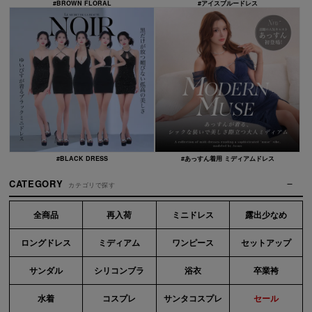
#BROWN FLORAL
#アイスブルードレス
#BLACK DRESS
#あっすん着用 ミディアムドレス
CATEGORY
カテゴリで探す
全商品
再入荷
ミニドレス
露出少なめ
ロングドレス
ミディアム
ワンピース
セットアップ
サンダル
シリコンブラ
浴衣
卒業袴
水着
コスプレ
サンタコスプレ
セール