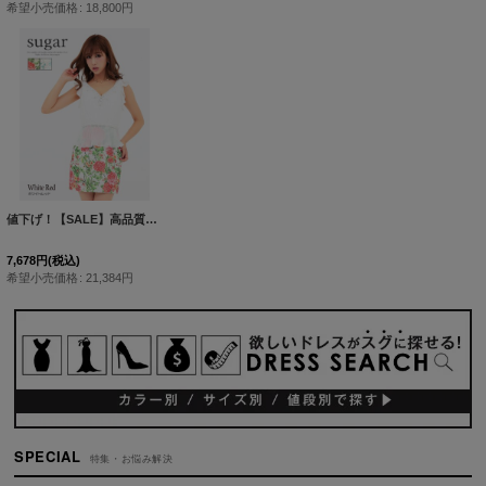
希望小売価格
:
18,800
円
値下げ！【SALE】高品質☆高級ライン☆エレガントなフラワープリントが華やかなミニワンピースキャバドレス/ミニドレス[HC02]【B】
7,678
円
(税込)
希望小売価格
:
21,384
円
SPECIAL
特集・お悩み解決