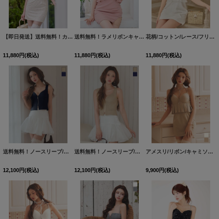
【即日発送】送料無料！カットアウト/キャミソール/小花柄/フリル/リボン/ペプラム/タイト/ミニドレス/キャバドレス【XS-Mサイズ/2カラー】[OF03]【YN】dzwuSK
送料無料！ラメリボンキャミソールドレス/ノースリーブ/ビジュー/谷間見せ/背中見せ/ミニドレス/キャバドレス【XS-XLサイズ/5カラー】[OF03]【一部予約商品/9月上旬発送予定】
花柄/コットン/レース/フリル/フロントジップ/キャミソール/ペプラム/Aライン/ミニドレス/キャバドレス【S-Mサイズ/2カラー】[OF03] 【YN】dzwvBF
11,880
円
(税込)
11,880
円
(税込)
11,880
円
(税込)
送料無料！ノースリーブ/ジップアップ/セットアップ/フレアミニドレス/キャバドレス【S-Mサイズ/2カラー】[OF04]【SB】dzquSK
送料無料！ノースリーブ/ジップアップ/セットアップ/フレアミニドレス/キャバドレス【S-Mサイズ/2カラー】[OF04]【SB】dzquSK
アメスリ/リボン/キャミソール/タイト/無地/スーツ生地/ペプラム/プリーツ/ミニドレス/キャバドレス【S-Mサイズ/2カラー】[OF03] 【YN】dzmvAG
12,100
円
(税込)
12,100
円
(税込)
9,900
円
(税込)