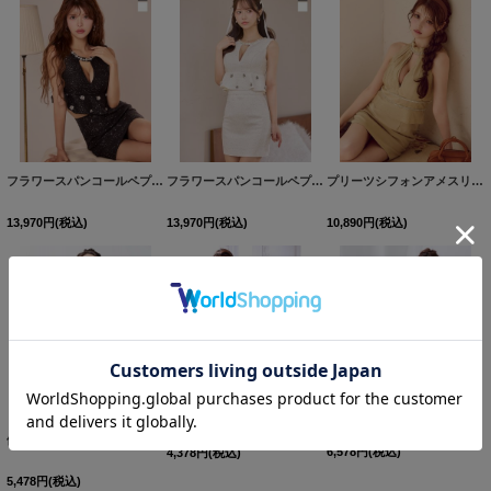
フラワースパンコールペプラムセットアップタイトミニドレス/キャバドレス【XS-Lサイズ/2カラー】[OF03] 【YN】dzw
フラワースパンコールペプラムセットアップタイトミニドレス/キャバドレス【XS-Lサイズ/2カラー】[OF03] 【YN】dzw
プリーツシフォンアメスリタイトミニドレス/キャバドレス【XS-Mサイズ/1カラー】[OF03] 【YN】dzwvAG
13,970
円
(税込)
13,970
円
(税込)
10,890
円
(税込)
【Sherry】【S-Lサイズ/1カラー】フリルペプラムリーフプリントミニドレス[HC02]
【Sherry】【S-XLサイズ/2カラー】ドレープオフショルダーフラワープリントミニドレス[HC02]
値下げ！ジャガードレース＆ローズプリントペプラムミニキャバドレス/ミニドレス [HC02]【OG】
6,578
円
(税込)
4,378
円
(税込)
5,478
円
(税込)