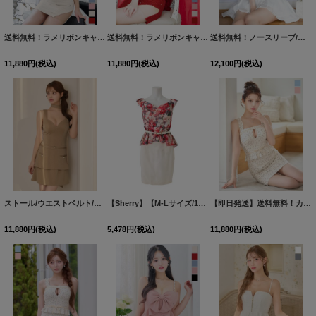
送料無料！ラメリボンキャミソールドレス/ノースリーブ/ビジュー/谷間見せ/背中見せ/ミニドレス/キャバドレス【XS-XLサイズ/5カラー】[OF03]【一部予約商品/9月上旬発送予定】
送料無料！ラメリボンキャミソールドレス/ノースリーブ/ビジュー/谷間見せ/背中見せ/ミニドレス/キャバドレス【XS-XLサイズ/5カラー】[OF03]【一部予約商品/9月上旬発送予定】
送料無料！ノースリーブ/ジップアップ/セットアップ/フレアミニドレス/キャバドレス【S-Mサイズ/2カラー】[OF04]【SB】dzquSK
11,880
円
(税込)
11,880
円
(税込)
12,100
円
(税込)
ストール/ウエストベルト/ラメ/2段フリル/谷間見せ/無地/ミニドレス/キャバドレス【XS-Mサイズ/1カラー】[OF03] 【YN】dzwvAG
【Sherry】【M-Lサイズ/1カラー】華やかなフラワープリントセットアップミニドレス[HC02]
【即日発送】送料無料！カットアウト/キャミソール/小花柄/フリル/リボン/ペプラム/タイト/ミニドレス/キャバドレス【XS-Mサイズ/2カラー】[OF03]【YN】dzwuSK
11,880
円
(税込)
5,478
円
(税込)
11,880
円
(税込)