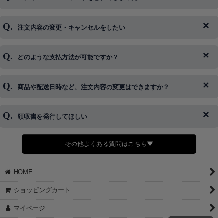
注文内容の変更・キャンセルをしたい
◆下記ページより、ログインIDの変更が可能です。
ログイン情報をお忘れの方はコチラ＞＞
どのような支払方法が可能ですか？
◆即日発送を行なっている関係上、午後以降のご連絡やキャンセル
はご対応できない場合がございます。
ご希望の場合は、お早めにご連絡を頂けますようお願い致します。
商品や配送日時など、注文内容の変更はできますか？
※発送後、発送準備が完了しお手続きが間に合わない場合は変更、
◆代金引換・クレジットカード・携帯キャリア決済・おねだり決
キャンセルをお断りさせて頂くことはがありますのであらかじめご
済・AmazonPayなどがございます。
了承ください。
領収書を発行してほしい
◆商品発送前の変更は承っております。
すでに発送手配済みで、変更処理が間に合わない場合はご容赦くだ
さい。
その他よくある質問はこちら▼
◆領収書はご希望頂いた場合のみ発行しております。
【これからご注文する場合】
HOME
STEP2「お届け先・お支払い」ページにて備考欄に下記の記載をお
願いします。
ショッピングカート
①領収書希望
②宛名（空欄は上様は不可）
マイページ
③但し書き（空欄やお品代は不可）