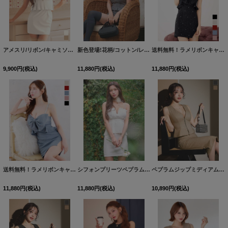
アメスリ/リボン/キャミソール/タイト/無地/スーツ生地/ペプラム/プリーツ/ミニドレス/キャバドレス【S-Mサイズ/2カラー】[OF03] 【YN】dzmvAG
新色登場!花柄/コットン/レース/フリル/フロントジップ/キャミソール/ペプラム/Aライン/ミニドレス/キャバドレス【S-Mサイズ/2カラー】[OF03] 【YN】dzwvBF
送料無料！ラメリボンキャミソールドレス/ノースリーブ/ビジュー/谷間見せ/背中見せ/ミニドレス/キャバドレス【XS-XLサイズ/5カラー】[OF03]【一部予約商品/9月上旬発送予定】
9,900
円
(税込)
11,880
円
(税込)
11,880
円
(税込)
送料無料！ラメリボンキャミソールドレス/ノースリーブ/ビジュー/谷間見せ/背中見せ/ミニドレス/キャバドレス【XS-XLサイズ/5カラー】[OF03]【一部予約商品/9月上旬発送予定】
シフォンプリーツペプラムタイトセットアップドレス/キャバドレス【XS-Mサイズ/1カラー】[OF03]【YN】dzwvBF
ペプラムジップミディアムタイトセットアップドレス/キャバドレス【S-Lサイズ/2カラー】[OF03]【IM】dzqozFV
11,880
円
(税込)
11,880
円
(税込)
10,890
円
(税込)