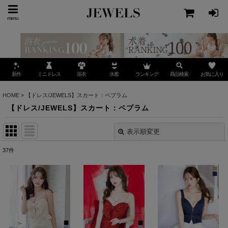
menu
ミニドレス
ランキング
お気に入り
新作
浴衣
水着
商品検索
HOME
>
【ドレス/JEWELS】スカート：ペプラム
【ドレス/JEWELS】スカート：ペプラム
表示順変更
閉じる
37
件
表示数
:
並び順
:
絞り込む