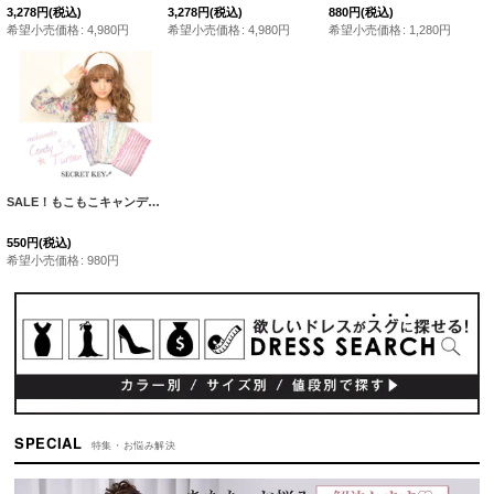
3,278
円
(税込)
3,278
円
(税込)
880
円
(税込)
希望小売価格
:
4,980
円
希望小売価格
:
4,980
円
希望小売価格
:
1,280
円
SALE！もこもこキャンディーターバン・5カラー［HC02-U］
[
TA332-159
]
550
円
(税込)
希望小売価格
:
980
円
SPECIAL
特集・お悩み解決