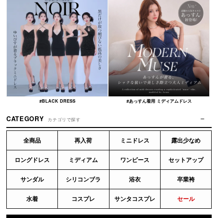
#BLACK DRESS
#あっすん着用 ミディアムドレス
CATEGORY
カテゴリで探す
全商品
再入荷
ミニドレス
露出少なめ
ロングドレス
ミディアム
ワンピース
セットアップ
サンダル
シリコンブラ
浴衣
卒業袴
水着
コスプレ
サンタコスプレ
セール