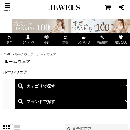
menu
ミニドレス
ランキング
お気に入り
新作
浴衣
水着
商品検索
HOME
>
ルームウェア
>
ルームウェア
ルームウェア
ルームウェア
表示順変更
閉じる