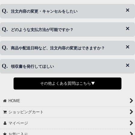
注文内容の変更・キャンセルをしたい
◆下記ページより、ログインIDの変更が可能です。
ログイン情報をお忘れの方はコチラ＞＞
どのような支払方法が可能ですか？
◆即日発送を行なっている関係上、午後以降のご連絡やキャンセル
はご対応できない場合がございます。
ご希望の場合は、お早めにご連絡を頂けますようお願い致します。
商品や配送日時など、注文内容の変更はできますか？
※発送後、発送準備が完了しお手続きが間に合わない場合は変更、
◆代金引換・クレジットカード・携帯キャリア決済・おねだり決
キャンセルをお断りさせて頂くことはがありますのであらかじめご
済・AmazonPayなどがございます。
了承ください。
領収書を発行してほしい
◆商品発送前の変更は承っております。
すでに発送手配済みで、変更処理が間に合わない場合はご容赦くだ
さい。
その他よくある質問はこちら▼
◆領収書はご希望頂いた場合のみ発行しております。
【これからご注文する場合】
HOME
STEP2「お届け先・お支払い」ページにて備考欄に下記の記載をお
願いします。
ショッピングカート
①領収書希望
②宛名（空欄は上様は不可）
マイページ
③但し書き（空欄やお品代は不可）
＞詳細は画像をタップ＜
お気に入り