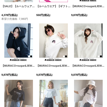
【SALE】【ルームウェア】もこもこ/ パールボタン/ ハイネック/ 長袖/ ポケット付き/ パンツ/ セットアップ/ ルームウエア[HC02]
【ルームウエア】【ギフトラッピング】SECRETKEYキャンディラッピング【OF08】
【MURACO×sugar&JEWELS】MURACOLONDON ムラココラボパーカー/フーディー/ トレーナー/シンプルロゴデザイン[HC02]
4,378
円
(税込)
550
円
(税込)
9,878
円
(税込)
希望小売価格
:
7,980
円
【MURACO×sugar&JEWELS】MURACOLONDON ムラココラボパーカー/フーディー/ トレーナー/シンプルロゴデザイン[HC02]
【MURACO×sugar&JEWELS】MURACOLONDON ムラココラボパーカー/フーディー/ トレーナー/シンプルロゴデザイン[HC02]
【MURACO×sugar&JEWELS】MURACOLONDON ムラココラボパーカー/フーディー/ トレーナー/シンプルロゴデザイン[HC02]
9,878
円
(税込)
9,878
円
(税込)
9,878
円
(税込)