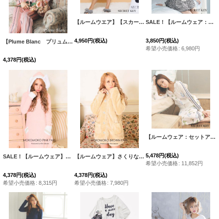
【ルームウエア】【スカート】ラブフラワーロングスカート
SALE！【ルームウェア：セットアップ】モールボーダージップパーカー/ジャージ/スウェット/部屋着/パジャマ/・3サイズ [HC02]
4,950
円
(税込)
3,850
円
(税込)
【Plume Blanc プリュムブラン】青木りえちゃんプロデュース!!【ルームウェア】ピンクストライプサテン パジャマ【HC02】
希望小売価格
:
6,980
円
4,378
円
(税込)
【ルームウェア：セットアップ】SALEサイドライン×フラワーパーカー/ジャージ/スウェット/部屋着/パジャマ/ロングスカート / セットアップルームウェア[HC02]
5,478
円
(税込)
SALE！【ルームウェア】さくりなちゃんプロデュース★もこもこピンクパール[HC02]
【ルームウェア】さくりな×SECRET KEY もこもこブラウンパール[HC02]
[
5
希望小売価格
:
11,852
円
4,378
円
(税込)
4,378
円
(税込)
希望小売価格
:
8,315
円
希望小売価格
:
7,980
円