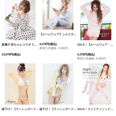
【ルームウェア】シルクタッチサテンシャツパジャマ | ロングパンツタイプ[HC02]
4,378
円
(税込)
真優川 咲ちゃんコラボ【ルームウェア】ルームローブワンピ/ ドット/羽織り/ 清楚ワンピ【HC02】
SALE！【ルームウェア：セットアップ】メニーフラワーセットアップ・3サイズ[HC02-X]
希望小売価格
:
5,980
円
13,079
円
(税込)
4,378
円
(税込)
希望小売価格
:
6,980
円
値下げ！【ラッシュガード】UVカットパーカー/ジャージ/スウェット/部屋着/パジャマ/杉原杏璃×sugarコラボプルメリアパーカー/ジャージ/スウェット/部屋着/パジャマ/[FB01]
値下げ！【ラッシュガード】UVカットパーカー/ジャージ/スウェット/部屋着/パジャマ/杉原杏璃×sugarコラボプルメリアパーカー/ジャージ/スウェット/部屋着/パジャマ/[FB01]
SALE！スリミティソックス【HC02-U】