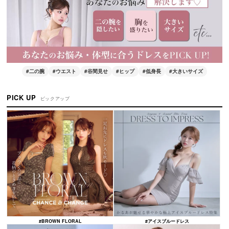
#二の腕
#ウエスト
#谷間見せ
#ヒップ
#低身長
#大きいサイズ
PICK UP
ピックアップ
#BROWN FLORAL
#アイスブルードレス