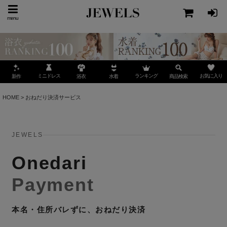
menu
ミニドレス
ランキング
お気に入り
新作
浴衣
水着
商品検索
HOME
>
おねだり決済サービス
JEWELS
Onedari
Payment
本名・住所バレずに、おねだり決済