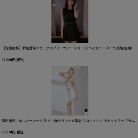
【送料無料】新色登場！ボックスプリーツ/ノースリーブ/バイカラー/スーツ生地/無地/インナーパンツ/セットアップ/ミニドレス/キャバドレス【XS-XLサイズ/4カラー】[OF01]【SB】dzquAG
11,880
円
(税込)
送料無料！ホルターネック/ラメ生地/クリンクル素材/フロントジップ/セットアップ/サイドスリット/ロングドレス/キャバドレス【XS-Mサイズ/2カラー】[OF03]【YN】dzcv
13,970
円
(税込)