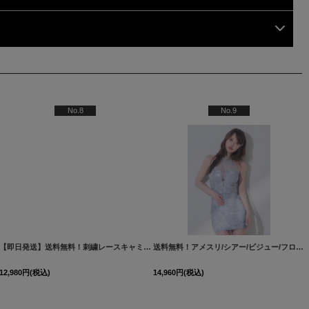
No.8
No.9
260522-1
[
AG5423YNdzwg-250825-2
]
]
【即日発送】送料無料！刺繍レースキャミセットアップドレス/キャバドレス【XS-Lサイズ/2カラー】[OF03] 【YN】dzw
送料無料！アメスリ/シアー/ビジュー/フロントジップ/ノースリーブ/刺繍/谷間見せ/セットアップ/インナーパンツ付/タイト/ミニドレス/キャバドレス【XS-Mサイズ/1カラー】[OF03]【YN】dzwvJS
12,980
円
(税込)
14,960
円
(税込)