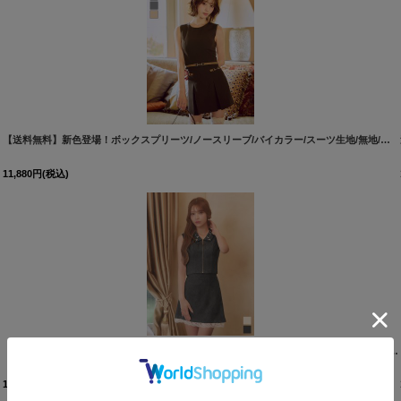
【送料無料】新色登場！ボックスプリーツ/ノースリーブ/バイカラー/スーツ生地/無地/インナーパンツ/セットアップ/ミニドレス/キャバドレス【XS-XLサイズ/4カラー】[OF01]【SB】dzquAG
11,880
円
(税込)
[
6033Y
【即日発送】送料無料！襟付き/フロントジップ/ビジュー/レース/セットアップ/2ピース/ノースリーブ/Aライン/ミニドレス/キャバドレス【XS-Lサイズ/2カラー】[OF01]【SB】dzjvSK
11,880
円
(税込)