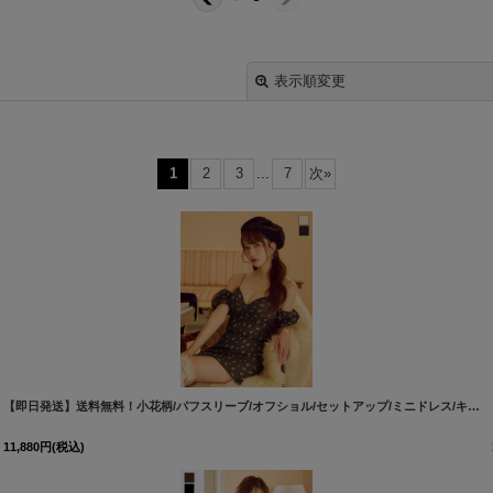
表示順変更
1
2
3
...
7
次
»
絞り込む
[
8560SBdzmvIA-2
【即日発送】送料無料！小花柄/パフスリーブ/オフショル/セットアップ/ミニドレス/キャバドレス【XS-Mサイズ/2カラー】[OF03]【YN】dzjvAGY
11,880
円
(税込)