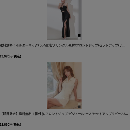
[
3551SBdzquAG-260801-2
]
送料無料！ホルターネック/ラメ生地/クリンクル素材/フロントジップ/セットアップ/サイドスリット/ロングドレス/キャバドレス【XS-Mサイズ/2カラー】[OF03]【YN】dzcv
13,970
円
(税込)
Ndzcv-260731-1
]
【即日発送】送料無料！襟付き/フロントジップ/ビジュー/レース/セットアップ/2ピース/ノースリーブ/Aライン/ミニドレス/キャバドレス【XS-Lサイズ/2カラー】[OF01]【SB】dzjvSK
11,880
円
(税込)