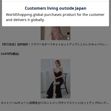
[
5788YNdzcvBF-260306-2
]
【即日発送】送料無料！フラワーモチーフキャミセットアップミニドレス/キャバドレス【XS-Mサイズ/3カラー】[OF03]【YN】dzcvBF
13,970
円
(税込)
キャミソール/チェーン/谷間見せ/フロントジップ/サイドスリット/セットアップ/ロングドレス/キャバドレス【S-XLサイズ/1カラー】[OF03] 【YN】dzy