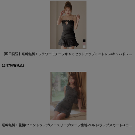
【即日発送】送料無料！フラワーモチーフキャミセットアップミニドレス/キャバドレス【XS-Mサイズ/3カラー】[OF03]【YN】dzcvBF
13,970
円
(税込)
送料無料！花柄/フロントジップ/ノースリーブ/スーツ生地/ベルト/ラップスカート/Aライン/インナーパンツ/セットアップ/ミニドレス/キャバドレス【XS-Mサイズ/1カラー】[OF01]【SB】dzjvAG