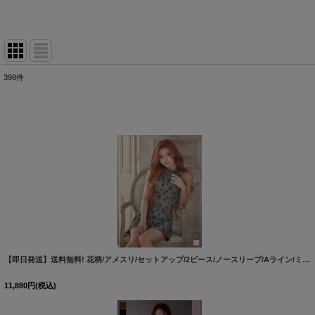
398
件
表示数
:
並び順
:
【即日発送】送料無料! 花柄/アメスリ/セットアップ/2ピース/ノースリーブ/Aライン/ミニドレス/キャバドレス【XS-Lサイズ/2カラー】【】[OF01]【SB】dzmvIA
11,880
円
(税込)