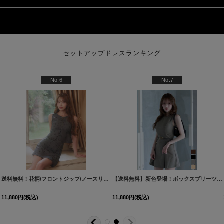
セットアップドレスランキング
ップ)
No.6
No.7
47YNdzwvAG-260620-1
zwg
]
[
8560SBdzmvIA-260717-1
送料無料！花柄/フロントジップ/ノースリーブ/スーツ生地/ベルト/ラップスカート/Aライン/インナーパンツ/セットアップ/ミニドレス/キャバドレス【XS-Mサイズ/1カラー】[OF01]【SB】dzjvAG
]
[
8551SBIA-
【送料無料】新色登場！ボックスプリーツ/ノースリーブ/バイカラー/スーツ生地/無地/インナーパンツ/セットアップ/ミニドレス/キャバドレス【XS-XLサイズ/4カラー】[OF01]【SB】dzquAG
11,880
円
(税込)
11,880
円
(税込)