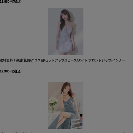
11,880
円
(税込)
zjsAGO-260722-1
]
[
5124YNdzj
送料無料！刺繍/花柄/クロス紐/セットアップ/2ピース/タイト/フロントジップ/インナーパンツ/谷間見せ/ミニドレス/キャバドレス【XS-Mサイズ/1カラー】[OF03]【YN】dzcvJS
12,980
円
(税込)