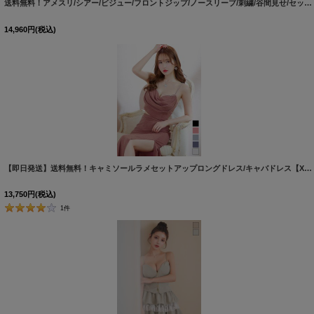
送料無料！アメスリ/シアー/ビジュー/フロントジップ/ノースリーブ/刺繍/谷間見せ/セットアップ/インナーパンツ付/タイト/ミニドレス/キャバドレス【XS-Mサイズ/1カラー】[OF03]【YN】dzwvJS
14,960
円
(税込)
【即日発送】送料無料！キャミソールラメセットアップロングドレス/キャバドレス【XS-Lサイズ/5カラー】[OF03] 【YN】dzw
13,750
円
(税込)
1
件