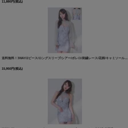
11,880
円
(税込)
送料無料！3WAY/2ピース/ロングスリーブ/シアー/ボレロ/刺繍レース/花柄/キャミソール/タイト/ミニドレス/キャバドレス【XS-Mサイズ/1カラー】[OF03]【YN】dzjsAGO
15,950
円
(税込)