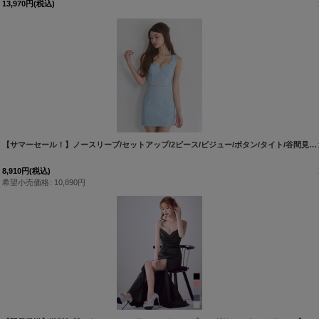
13,970
円
(税込)
[
6024YNd
【サマーセール！】ノースリーブ/セットアップ/2ピース/ビジュー/ボタン/タイト/谷間見せ/背中隠し/ミニドレス/キャバドレス【XS-Mサイズ/1カラー】[OF03] 【YN】dzj
8,910
円
(税込)
希望小売価格
:
10,890
円