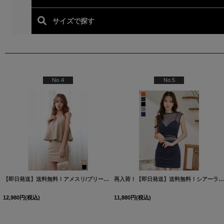
人気ランキング (セットア
No.4
No.5
[
5044YNdzw-240228-2
【即日発送】送料無料！アメスリ/プリーツ/ジップ/パール/ビジュー/タイト/スーツ生地/セットアップ/ミニドレス/キャバドレス【XS-Mサイズ/2カラー】[OF01]【SB】IA
]
[
58
再入荷！【即日発送】送料無料！シアーラメビジューセットアップミニドレス/キャバドレス【XS-XLサイズ/5カラー】[OF03] 【YN】d
12,980
円
(税込)
11,880
円
(税込)