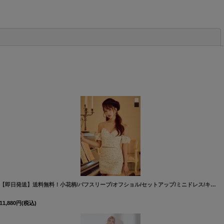
閉じる
60717-1
]
[
6040YNdzjvAGY-260801-1
]
【即日発送】送料無料！小花柄/パフスリーブ/オフショル/セットアップ/ミニドレス/キャバドレス【XS-Mサイズ/2カラー】[OF03]【YN】dzjvAGY
11,880
円
(税込)