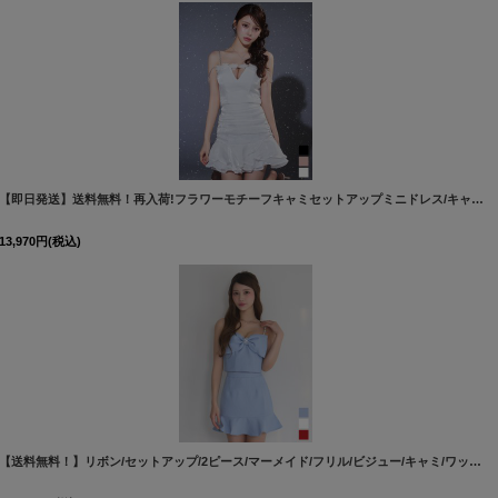
[
5788YNdzcvBF-260306-1
]
【即日発送】送料無料！再入荷!フラワーモチーフキャミセットアップミニドレス/キャバドレス【XS-Mサイズ/3カラー】[OF03]【YN】dzcvBF
13,970
円
(税込)
[
8590SBdzjvAG-260727-1
]
[
5351YNdzy-260728-1
]
【送料無料！】リボン/セットアップ/2ピース/マーメイド/フリル/ビジュー/キャミ/ワッフル生地/谷間見せ/ミニドレス/キャバドレス 【XS-Mサイズ/3カラー】[OF03-X] 【YN】dzt