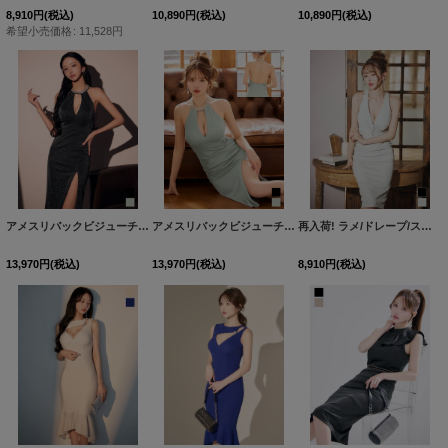
8,910
円
(税込)
10,890
円
(税込)
10,890
円
(税込)
希望小売価格
:
11,528
円
アメスリバックビジューチェーンミディアムドレス/キャバドレス【S-Lサイズ/2カラー】[OF03] 【YN】dzckuFV
アメスリバックビジューチェーンミディアムドレス/キャバドレス【S-Lサイズ/2カラー】[OF03] 【YN】dzckuFV
再入荷! ラメ/ドレープ/ストレッチ/ノースリーブ/タイト/谷間見せ/ミディアムドレス/キャバドレス【S-Lサイズ/2カラー】[OF03] 【IM】
13,970
円
(税込)
13,970
円
(税込)
8,910
円
(税込)