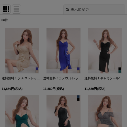
表示順変更
閉じる
50
件
表示数
:
並び順
:
絞り込む
送料無料！ラメ/ストレッチ/裾フリル/サイドスリット/アシンメトリー/ビジュー/キャミ/谷間見せ/ミディアムドレス/キャバドレス【XS-Mサイズ/2カラー】[OF01]【SB】dzmuFV
送料無料！ラメ/ストレッチ/裾フリル/サイドスリット/アシンメトリー/ビジュー/キャミ/谷間見せ/ミディアムドレス/キャバドレス【XS-Mサイズ/2カラー】[OF01]【SB】dzmuFV
送料無料！キャミソール/ビジュー/ラメ生地/シアー/ギャザー/サイドスリット/タイト/ミディアムドレス/キャバドレス【XS-Mサイズ/2カラー】[OF03]【YN】dzjgFV
11,880
円
(税込)
11,880
円
(税込)
11,880
円
(税込)