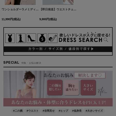
ワンショルダーラメミディアムドレス/キャバドレス【S-Lサイズ/2カラー】[OF03] 【YN】dzwuFV
【即日発送】ウエストチェーンフリルショルダーラメミディアムドレス/キャバドレス【XS-Lサイズ/2カラー】[OF03] 【IM】
11,990
円
(税込)
9,900
円
(税込)
SPECIAL
特集・お悩み解決
#二の腕
#ウエスト
#谷間見せ
#ヒップ
#低身長
#大きいサイズ