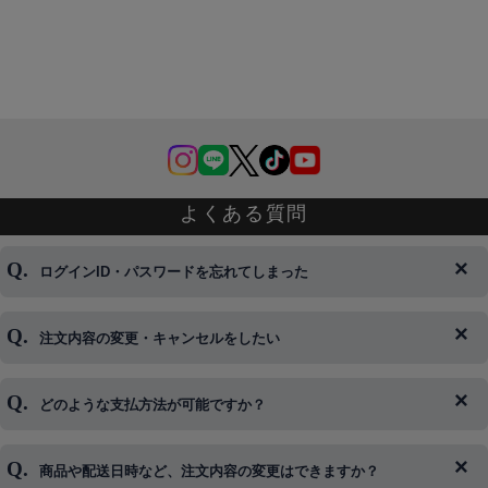
よくある質問
ログインID・パスワードを忘れてしまった
注文内容の変更・キャンセルをしたい
◆下記ページより、ログインIDの変更が可能です。
ログイン情報をお忘れの方はコチラ＞＞
どのような支払方法が可能ですか？
◆即日発送を行なっている関係上、午後以降のご連絡やキャンセル
はご対応できない場合がございます。
ご希望の場合は、お早めにご連絡を頂けますようお願い致します。
商品や配送日時など、注文内容の変更はできますか？
※発送後、発送準備が完了しお手続きが間に合わない場合は変更、
◆代金引換・クレジットカード・携帯キャリア決済・おねだり決