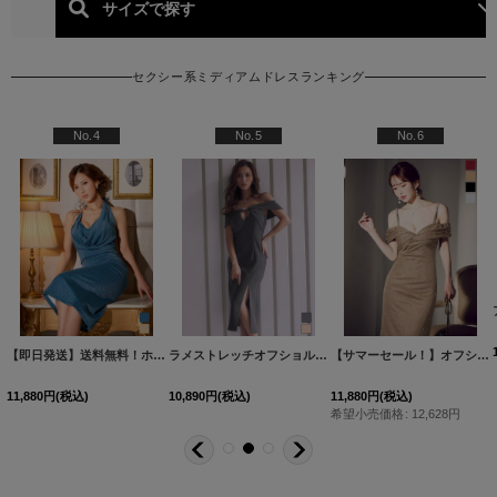
セクシー系ミディアムドレスランキング
人気ランキング (セクシー
No.4
No.5
No.6
【即日発送】送料無料！ホルターネック/ドレープ/ラメ/無地/ストレッチ/タイト/セットアップ/ミディアムドレス/キャバドレス【S-Mサイズ/2カラー】[OF03]【YN】dzwsFV
[
J-924IMdzw-260417-1
[
5835YNdzwvFV-260117-1
ラメストレッチオフショルミディアムドレス/キャバドレス【S-Lサイズ/2カラー】[OF03]【YN】dzwsFV
]
]
【サマーセール！】オフショルビジューラメタイトミディアムドレス/キャバドレス【S-Lサイズ/4カラー】[OF03] 【YN】dzws
11,880
円
(税込)
10,890
円
(税込)
11,880
円
(税込)
希望小売価格
:
12,628
円