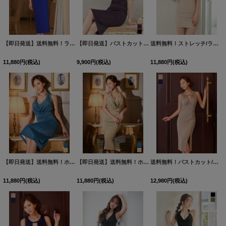
【即日発送】送料無料！ラメ生地/ビジュー/アシンメトリー/キャミソール/ストレッチ/谷間見せ/背中見せ/タイト/ミディアム/キャバドレス【S-Mサイズ/2カラー】[OF01]【SB】dzwuFV
【即日発送】バストカットビジュータイトミディアムドレス/キャバドレス【S-Mサイズ/2カラー】[OF03]
送料無料！ストレッチ/ラメ/ワンショルダー/フリル/ビジュー/ミニドレス/キャバドレス【XS-Mサイズ/1カラー】[OF01]【SB】dzwCA
11,880
円
(税込)
9,900
円
(税込)
11,880
円
(税込)
【即日発送】送料無料！ホルターネック/ドレープ/ラメ/無地/ストレッチ/タイト/セットアップ/ミディアムドレス/キャバドレス【S-Mサイズ/2カラー】[OF03]【YN】dzwsFV
【即日発送】送料無料！ホルターネック/ドレープ/ラメ/無地/ストレッチ/タイト/セットアップ/ミディアムドレス/キャバドレス【S-Mサイズ/2カラー】[OF03]【YN】dzwsFV
送料無料！バストカット/ラメ生地ノースリーブ/ビジュー/サイドスリット/タイト/ミディアムドレス/キャバドレス【S-Mサイズ/2カラー】[OF03]【YN】dzqsFV
11,880
円
(税込)
11,880
円
(税込)
12,980
円
(税込)