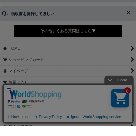
キャンセルをお断りさせて頂くことはがありますのであらかじめご
済・AmazonPayなどがございます。
了承ください。
領収書を発行してほしい
◆商品発送前の変更は承っております。
すでに発送手配済みで、変更処理が間に合わない場合はご容赦くだ
さい。
その他よくある質問はこちら▼
◆領収書はご希望頂いた場合のみ発行しております。
【これからご注文する場合】
HOME
STEP2「お届け先・お支払い」ページにて備考欄に下記の記載をお
願いします。
ショッピングカート
①領収書希望
②宛名（空欄は上様は不可）
マイページ
③但し書き（空欄やお品代は不可）
＞詳細は画像をタップ＜
お気に入り
【すでにご注文が完了している場合】
特定商取引法表示
①お電話・メール・LINEにて領収書希望の連絡をお願い致します
②後日、郵送にて領収書を送らせて頂きます。
ご利用案内
【マイページから発行する場合】
お問い合せ
①マイページから購入履歴→購入内容→領収書発行を選択。
②後日、郵送にて領収書を送らせて頂きます。
個人情報保護方針