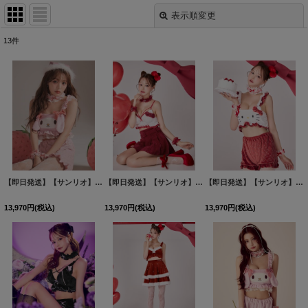
表示順変更
閉じる
13
件
表示数
:
並び順
:
絞り込む
【即日発送】【サンリオ】マイメロディセットアップルームウェア【S-L/1カラー】[HC02]吉木千沙都（ちぃぽぽ）着用
【即日発送】【サンリオ】ハローキティランジェリーセットアップルームウェア【S-L/1カラー】[HC02]
【即日発送】【サンリオ】ハローキティキルティングセットアップルームウェア【S-L/1カラー】[HC02]
13,970
円
(税込)
13,970
円
(税込)
13,970
円
(税込)