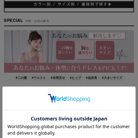
SPECIAL
特集・お悩み解決
#二の腕
#ウエスト
#谷間見せ
#ヒップ
#低身長
#大きいサイズ
PICK UP
ピックアップ