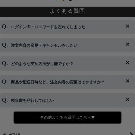
よくある質問
ログインID・パスワードを忘れてしまった
注文内容の変更・キャンセルをしたい
◆下記ページより、ログインIDの変更が可能です。
ログイン情報をお忘れの方はコチラ＞＞
どのような支払方法が可能ですか？
◆即日発送を行なっている関係上、午後以降のご連絡やキャンセル
はご対応できない場合がございます。
ご希望の場合は、お早めにご連絡を頂けますようお願い致します。
商品や配送日時など、注文内容の変更はできますか？
※発送後、発送準備が完了しお手続きが間に合わない場合は変更、
◆代金引換・クレジットカード・携帯キャリア決済・おねだり決
キャンセルをお断りさせて頂くことはがありますのであらかじめご
済・AmazonPayなどがございます。
了承ください。
領収書を発行してほしい
◆商品発送前の変更は承っております。
すでに発送手配済みで、変更処理が間に合わない場合はご容赦くだ
さい。
その他よくある質問はこちら▼
◆領収書はご希望頂いた場合のみ発行しております。
【これからご注文する場合】
HOME