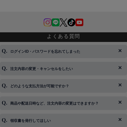
よくある質問
ログインID・パスワードを忘れてしまった
注文内容の変更・キャンセルをしたい
◆下記ページより、ログインIDの変更が可能です。
ログイン情報をお忘れの方はコチラ＞＞
どのような支払方法が可能ですか？
◆即日発送を行なっている関係上、午後以降のご連絡やキャンセル
はご対応できない場合がございます。
ご希望の場合は、お早めにご連絡を頂けますようお願い致します。
商品や配送日時など、注文内容の変更はできますか？
※発送後、発送準備が完了しお手続きが間に合わない場合は変更、
◆代金引換・クレジットカード・携帯キャリア決済・おねだり決
キャンセルをお断りさせて頂くことはがありますのであらかじめご
済・AmazonPayなどがございます。
了承ください。
領収書を発行してほしい
◆商品発送前の変更は承っております。