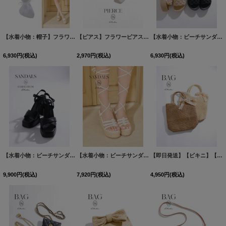
【水着小物：帽子】フラワーレースバンダナ
[
MG-H015
]
【ピアス】フラワーピアス【Fサイズ/1カラー】
[
MG-PI403
【水着小物：ビーチサンダル】キルティング厚底サンダル【2カラー】
6,930
円
(税込)
2,970
円
(税込)
6,930
円
(税込)
【水着小物：ビーチサンダル】クロスストラップサンダル【1カラー】[FB01]
【水着小物：ビーチサンダル】レースアップウェッジサンダル【1カラー】[FB01]
[
MG-SN02
【即日発送】【ビキニ】【水着小物：ビーチバッグ】レースリボン付きカゴバッグ【2カラー】[FB01]
9,900
円
(税込)
7,920
円
(税込)
4,950
円
(税込)