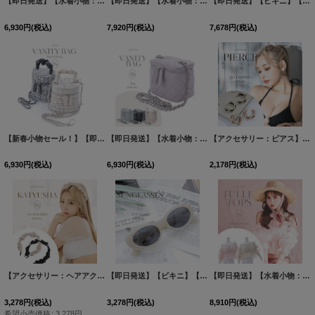
【即日発送】【水着小物：ビーチサンダル】ゴールドチェーン付き/ ツイードサンダル[FB01]
【即日発送】【水着小物：ビーチサンダル】シンプル/ ツイストデザインサンダル[FB01]
【即日発送】【ビキニ】【水着小物：カーディガン】リボン付きロングスリーブレースカーディガン[FB01]
6,930
円
(税込)
7,920
円
(税込)
7,678
円
(税込)
【新春小物セール！】【即日発送】【水着小物：ビーチバッグ】ショルダーチェーン付き/ ツイード/ バニティバッグ[FB01]
【即日発送】【水着小物：ビーチバッグ】ショルダーチェーン付き/ キルティング/ バニティバッグ[FB01]
【アクセサリー：ピアス】【水着小物：アクセサリー】ゴールドチェーンフープピアス[OF02]
6,930
円
(税込)
6,930
円
(税込)
2,178
円
(税込)
【アクセサリー：ヘアアクセ】パールモチーフ付きくしゅくしゅカチューシャ[OF02]
【即日発送】【ビキニ】【水着小物：サングラス】ホワイトフレーム/ ラウンドサングラス[HC03]
【即日発送】【水着小物：カーディガン】シャーリング/オフショルトップス[FB01]
[
A2
3,278
円
(税込)
3,278
円
(税込)
8,910
円
(税込)
希望小売価格
:
3,278
円