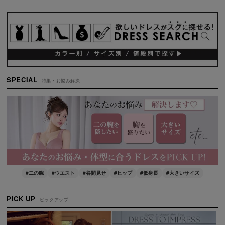
SPECIAL
特集・お悩み解決
#二の腕
#ウエスト
#谷間見せ
#ヒップ
#低身長
#大きいサイズ
PICK UP
ピックアップ