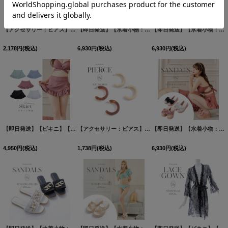
【アクセサリー：ピアス】ラインストーン/ デコレーション/ ピアス【Fサイズ/1カラー】[OF02]
【即日発送】【水着小物：ビーチサンダル】パール付き/ リボン/ 厚底サンダル[FB01]
【即日発送】【水着小物：ビーチサンダル】シンプルウェッジサンダル[FB01]
2,178
円
(税込)
6,930
円
(税込)
6,930
円
(税込)
【即日発送】【ビキニ】【水着小物：スカート】【単品】裾フリルラップスカート [FB01]
【アクセサリー：ピアス】【水着小物：アクセサリー】べっ甲フープピアス/2カラー[OF02]
【即日発送】【水着小物：ビーチサンダル】ピンクリボンウェッジサンダル[FB01]
4,950
円
(税込)
1,738
円
(税込)
6,930
円
(税込)