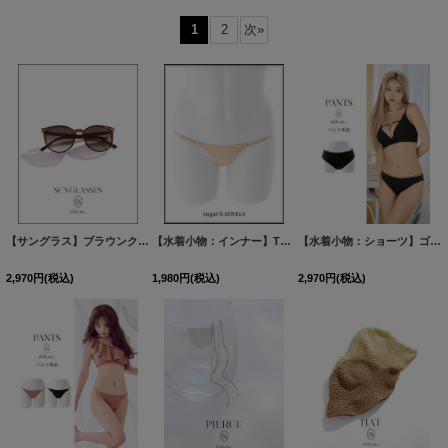
表示数
:
1
2
次
»
並び順
:
絞り込む
【サングラス】ブラウンクリアフレームサングラス
[
MG-SA040
【水着小物：インナー】Tバックインナーショーツ 水着[FB01]
]
【水着小物：ショーツ】ゴールドチェーンビキニショーツ【1カラー】
2,970
円
(税込)
1,980
円
(税込)
2,970
円
(税込)