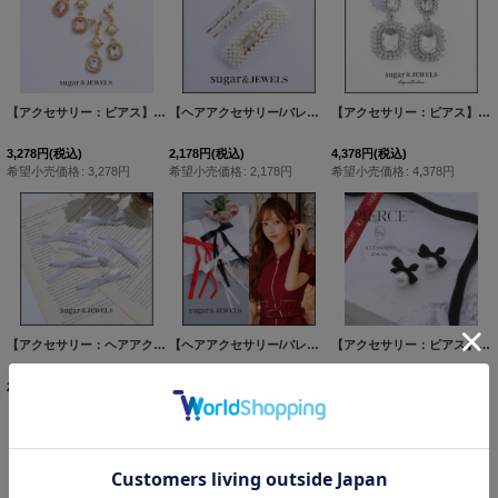
【アクセサリー：ピアス】スクエアドロップパールピアス【2カラー】【OF02】
【ヘアアクセサリー/バレッタ】ゴールドピン&パールバレッタ【1カラー】[OF02-U]
[
PI044-
【アクセサリー：ピアス】スクエアドロップビジューピアス【Fサイズ/1カラー】[OF02] PI053
3,278
円
(税込)
2,178
円
(税込)
4,378
円
(税込)
希望小売価格
:
3,278
円
希望小売価格
:
2,178
円
希望小売価格
:
4,378
円
【アクセサリー：ヘアアクセ】ミニリボンヘアクリップ【1カラー】[OF03]
【ヘアアクセサリー/バレッタ】リボンヘアクリップ【3カラー】[OF02]
[
MG-A230743
【アクセサリー：ピアス】ベロアリボン/パール/ピアス【Fサイズ/1カラー】[OF02]
2,178
円
(税込)
2,178
円
(税込)
2,178
円
(税込)