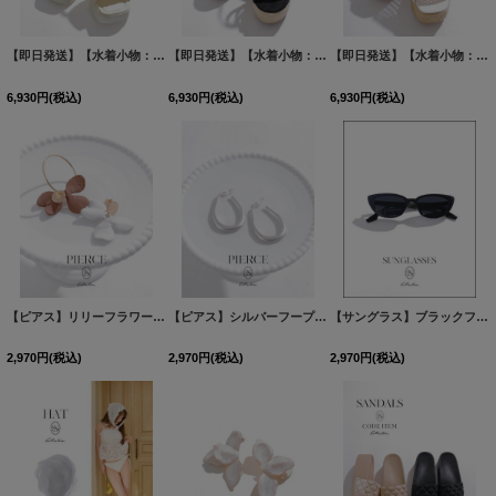
【即日発送】【水着小物：ビーチサンダル】バックルストラップサンダル
【即日発送】【水着小物：ビーチサンダル】モードウェッジサンダル
[
MG-SN023
【即日発送】【水着小物：ビーチサンダル】ナチュラル編み込みウェッジサンダル
]
6,930
円
(税込)
6,930
円
(税込)
6,930
円
(税込)
【ピアス】リリーフラワーピアス【Fサイズ/2カラー】
[
MG-PI400
【ピアス】シルバーフープピアス【Fサイズ/1カラー】
]
[
MG-
【サングラス】ブラックフレームサングラス
2,970
円
(税込)
2,970
円
(税込)
2,970
円
(税込)