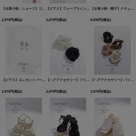
【水着小物：ショーツ】ゴールドポイントビキニショーツ【2カラー】
【ピアス】ウェーブラインロングピアス【Fサイズ/1カラー】
[
PT100
]
【水着小物：帽子】ナチュラル編みハット【2カラー】
2,970
円
(税込)
2,970
円
(税込)
6,930
円
(税込)
【ピアス】エレガントパールビジューピアス【Fサイズ/1カラー】
【ヘアアクセサリー】フリルシュシュ【2カラー】
[
MG-PI404
]
[
MG-A25
【ヘアアクセサリー】バイカラーシュシュ【4カラー】
2,970
円
(税込)
2,970
円
(税込)
2,970
円
(税込)