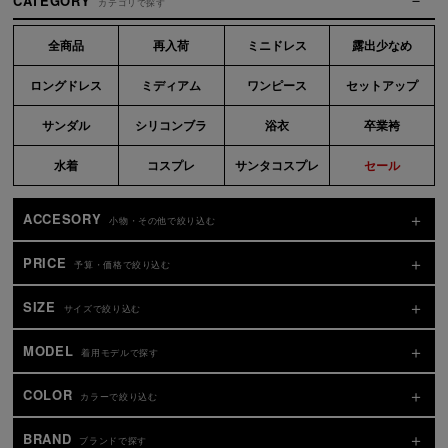
CATEGORY
カテゴリで探す
全商品
再入荷
ミニドレス
露出少なめ
ロングドレス
ミディアム
ワンピース
セットアップ
サンダル
シリコンブラ
浴衣
卒業袴
水着
コスプレ
サンタコスプレ
セール
ACCESORY
小物・その他で絞り込む
PRICE
予算・価格で絞り込む
SIZE
サイズで絞り込む
MODEL
着用モデルで探す
COLOR
カラーで絞り込む
BRAND
ブランドで探す