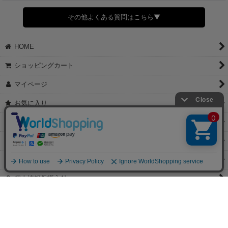
すでに発送手配済みで、変更処理が間に合わない場合はご容赦くだ
さい。
その他よくある質問はこちら▼
◆領収書はご希望頂いた場合のみ発行しております。
【これからご注文する場合】
HOME
STEP2「お届け先・お支払い」ページにて備考欄に下記の記載をお
願いします。
ショッピングカート
①領収書希望
②宛名（空欄は上様は不可）
マイページ
③但し書き（空欄やお品代は不可）
＞詳細は画像をタップ＜
お気に入り
【すでにご注文が完了している場合】
特定商取引法表示
①お電話・メール・LINEにて領収書希望の連絡をお願い致します
②後日、郵送にて領収書を送らせて頂きます。
ご利用案内
【マイページから発行する場合】
お問い合せ
①マイページから購入履歴→購入内容→領収書発行を選択。
②後日、郵送にて領収書を送らせて頂きます。
個人情報保護方針
PCサイト