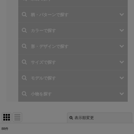
表示順変更
閉じる
88
件