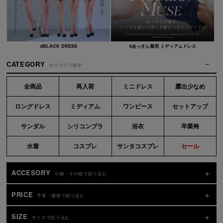
#BLACK DRESS
#あっすん着用 ミディアムドレス
CATEGORY
カテゴリで探す
全商品
再入荷
ミニドレス
露出少なめ
ロングドレス
ミディアム
ワンピース
セットアップ
サンダル
シリコンブラ
浴衣
卒業袴
水着
コスプレ
サンタコスプレ
セール
ACCESORY
小物・その他で絞り込む
PRICE
予算・価格で絞り込む
SIZE
サイズで絞り込む