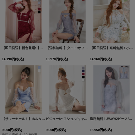
【即日発送】新色登場!【送料無料】スクエアネック/フロントジップ/チュール袖/シアー/刺繍/レース/タイト/スリット/ミニドレス/キャバドレス【XS-XLサイズ/6カラー】[OF03-X]【YN】dzj
【送料無料!】タイト/オフショル/花柄/刺繍/レース/キャミ/パール/チュール袖/谷間見せ/スリット/ミニドレス/キャバドレス【XS-XLサイズ/2カラー】[OF03] 【YN】
【即日発送】送料無料！小花柄/アメスリ/オープンショルダー/シアー/シフォン生地/ロングスリーブ/ティアード/フレアスカート/ミニドレス/キャバドレス【XS-Mサイズ/1カラー】[OF03]【YN】dzwsIA
14,190
円
(税込)
13,970
円
(税込)
14,960
円
(税込)
【サマーセール！】ホルターネック/オフショル/ドレープ/ロングスリーブ/ビジュー/シフォン生地/無地/タイト/スリット/ミニドレス/キャバドレス【XS-Lサイズ/2カラー】[OF03] 【YN】dzy
ビジュー/オフショル/キャミ/チュール袖/シアー/レース/スリット/タイト/谷間見せ/背中隠し/ミニドレス/キャバドレス【XS-XLサイズ/5カラー】[OF03] 【YN】dzw
送料無料！3WAY/2ピース/ロングスリーブ/シアー/ボレロ/刺繍レース/花柄/キャミソール/タイト/ミニドレス/キャバドレス【XS-Mサイズ/1カラー】[OF03]【YN】dzjsAGO
9,900
円
(税込)
9,900
円
(税込)
15,950
円
(税込)
希望小売価格
:
10,890
円