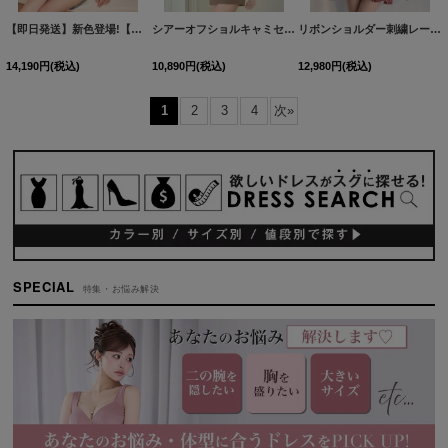
【即日発送】新色登場!【送料無料】スクエアネック/フロントジップ/チュール袖/シアー/刺繍/レース/タイト/スリット/ミニドレス/キャバドレス【XS-XLサイズ/4カラー】[OF03-X]【YN】dzj
シアーオフショルキャミセットアップタイトミニドレス/キャバドレス【XS-Lサイズ/1カラー】[OF03]【YN】dzwvBF
リボンショルダー刺繍レースマーメイドドレス/キャバドレス【XS-Lサイズ/1カラー】[OF01] 【SB】dzjo
14,190
円
(税込)
10,890
円
(税込)
12,980
円
(税込)
1
2
3
4
次
»
SPECIAL
特集・お悩み解決