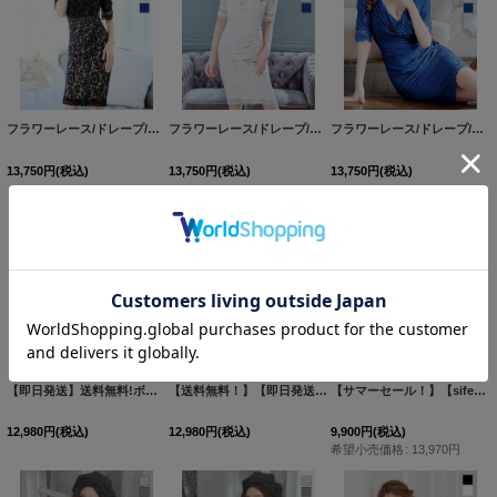
フラワーレース/ドレープ/半袖/袖あり/タイト/膝丈/ワンピース/ミディアムドレス/キャバドレス【S-Mサイズ/1カラー】[HC02]
フラワーレース/ドレープ/半袖/袖あり/タイト/膝丈/ワンピース/ミディアムドレス/キャバドレス【S-Mサイズ/1カラー】[HC02]
フラワーレース/ドレープ/半袖/袖あり/タイト/膝丈/ワンピース/ミディアムドレス/キャバドレス【S-Mサイズ/1カラー】[HC02]
13,750
円
(税込)
13,750
円
(税込)
13,750
円
(税込)
【即日発送】送料無料!ボレロ/長袖/キャミソール/スタッズ/ドット/リボン/プリーツ/セットアップ/ミニドレス/キャバドレス【XS-Mサイズ/1カラー】[OF01]【SB】AG
【送料無料！】【即日発送】オフショルダーチュールセットアップミニドレス/キャバドレス 【XS-Mサイズ/1カラー】[OF03] 【YN】dzw
【サマーセール！】【sifeel/シフィール】ツイードマーメイドドレス/チェーン/谷間見せ/チュール袖/ミディアムドレス/キャバドレス【S-Lサイズ/2カラー】[OF03]【YN】dzc
12,980
円
(税込)
12,980
円
(税込)
9,900
円
(税込)
希望小売価格
:
13,970
円