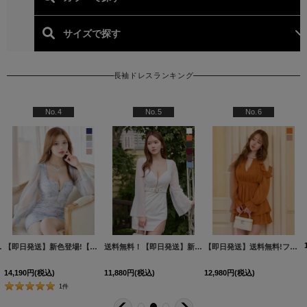
長袖ドレスランキング
人気ランキング (長袖・袖
No.7
No.8
No.9
【即日発送】送料無料！2WAY/2ピース/ロングスリーブ/シアー/フロントジップ/キャミソール/フリルスカート/ミニドレス/キャバドレス【S-Mサイズ/2カラー】[OF03]【YN】dzwvBF
【即日発送】送料無料！シアー袖/リボン/キャミソール/シフォン/ミニドレス/キャバドレス【XS-Lサイズ/1カラー】[OF01]【SB】dzwBF
シアー長袖リボンツイード
14,960
円
(税込)
11,880
円
(税込)
11,880
円
(税込)
【即日発送】送料無料!フリル/オフショルダー/ロングスリーブ/アメスリ/シフォン/ギャザー/ティアード/フレア/ミニドレス/キャバドレス【XS-Lサイズ/2カラー】[OF03]【YN】dzw
[
5723YNdzcu-250926-1
[
6012YNdzwuAGO-260706-1
]
[
]
6018YNdzwsIA-260713-1-CC
]