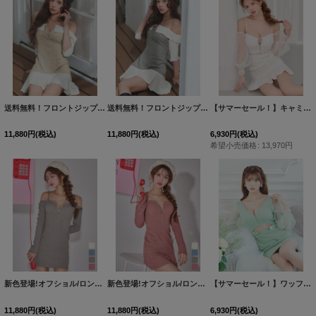
送料無料！フロントジップ/キャミソール/オフショル/半袖/プリーツ/ミニスカート【XS-Lサイズ/2カラー】[OF03]【YN】dzjvAG
送料無料！フロントジップ/キャミソール/オフショル/半袖/プリーツ/ミニスカート【XS-Lサイズ/2カラー】[OF03]【YN】dzjvAG
【サマーセール！】キャミソール/オフショルダー/スパンコール/シアー袖/ミニドレス/キャバドレス【XS-Lサイズ/2カラー】[OF03]【YN】dzw
11,880
円
(税込)
11,880
円
(税込)
6,930
円
(税込)
希望小売価格
:
13,970
円
新色登場!オフショル/ロングスリーブ/フロントジップ/リボンビジュー/ストレッチ/無地/タイト/ミニドレス/キャバドレス【XS-Lサイズ/4カラー】[OF03]【YN】dzwBF
新色登場!オフショル/ロングスリーブ/フロントジップ/リボンビジュー/ストレッチ/無地/タイト/ミニドレス/キャバドレス【XS-Lサイズ/4カラー】[OF03]【YN】dzwBF
【サマーセール！】ワッフルフロントファスナードレス/肌見せ/谷間見せ/背中見せ/タイト/ミニドレス/キャバドレス【XS-Lサイズ/1カラー】[OF01]【SB】dzw
11,880
円
(税込)
11,880
円
(税込)
6,930
円
(税込)