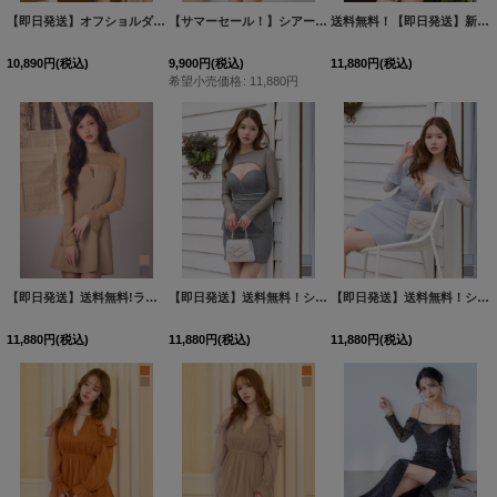
【即日発送】オフショルダー/ベアトップ/バルーンスリーブ/シャーリング/シフォン/ラメ生地/ドッキング/タイト/スリット/ミディアムドレス/キャバドレス【S-Mサイズ/2カラー】[OF01]【SB】dzqFV
【サマーセール！】シアースリーブ/オフショル/タイト/ビジュー/キャミソール/谷間見せ/ミニドレス/キャバドレス【XS-Lサイズ/1カラー】[OF03] 【YN】dzw
送料無料！【即日発送】新色登場！シアー/ロングスリーブ/ベルト/フロントジップ/谷間見せ/タイト/ミニドレス/キャバドレス【XS-XLサイズ/6カラー】[OF03] 【YN】dzwsAG
10,890
円
(税込)
9,900
円
(税込)
11,880
円
(税込)
希望小売価格
:
11,880
円
【即日発送】送料無料!ラメシアースリーブAラインミニドレス/キャバドレス【S-Mサイズ/2カラー】[OF01]【SB】dzmvAG
【即日発送】送料無料！シアー袖/ラメ/バストカット/ビジュー/ストレッチ/長袖/タイト/フロントジップ/ミニドレス/キャバドレス【XS-Mサイズ/2カラー】[OF03]【YN】dzmsAGO
【即日発送】送料無料！シアー袖/ラメ/バストカット/ビジュー/ストレッチ/長袖/タイト/フロントジップ/ミニドレス/キャバドレス【XS-Mサイズ/2カラー】[OF03]【YN】dzmsAGO
11,880
円
(税込)
11,880
円
(税込)
11,880
円
(税込)