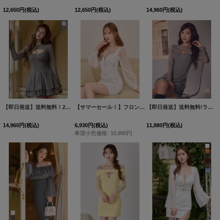
12,650
円
(税込)
12,650
円
(税込)
14,960
円
(税込)
【即日発送】送料無料！2WAY/2ピース/ロングスリーブ/シアー/フロントジップ/キャミソール/フリルスカート/ミニドレス/キャバドレス【S-Mサイズ/2カラー】[OF03]【YN】dzwvBF
【サマーセール！】フロントジップ/タイト/ツイード/チュール袖/ビジュー/ミニドレス/キャバドレス【XS-XLサイズ/1カラー】[OF01] 【SB】dzc
【即日発送】送料無料!ラメシアースリーブAラインミニドレス/キャバドレス【S-Mサイズ/2カラー】[OF01]【SB】dzmvAG
14,960
円
(税込)
6,930
円
(税込)
11,880
円
(税込)
希望小売価格
:
10,890
円