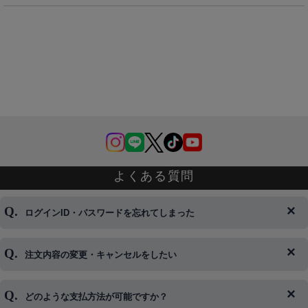
よくある質問
ログインID・パスワードを忘れてしまった
注文内容の変更・キャンセルをしたい
◆下記ページより、ログインIDの変更が可能です。
ログイン情報をお忘れの方はコチラ＞＞
どのような支払方法が可能ですか？
◆即日発送を行なっている関係上、午後以降のご連絡やキャンセル