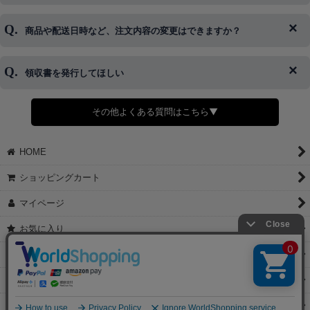
はご対応できない場合がございます。
ご希望の場合は、お早めにご連絡を頂けますようお願い致します。
商品や配送日時など、注文内容の変更はできますか？
※発送後、発送準備が完了しお手続きが間に合わない場合は変更、
◆代金引換・クレジットカード・携帯キャリア決済・おねだり決
キャンセルをお断りさせて頂くことはがありますのであらかじめご
済・AmazonPayなどがございます。
了承ください。
領収書を発行してほしい
◆商品発送前の変更は承っております。
すでに発送手配済みで、変更処理が間に合わない場合はご容赦くだ
さい。
その他よくある質問はこちら▼
◆領収書はご希望頂いた場合のみ発行しております。
【これからご注文する場合】
HOME
STEP2「お届け先・お支払い」ページにて備考欄に下記の記載をお
願いします。
ショッピングカート
①領収書希望
②宛名（空欄は上様は不可）
マイページ
③但し書き（空欄やお品代は不可）
＞詳細は画像をタップ＜
お気に入り
【すでにご注文が完了している場合】
特定商取引法表示
①お電話・メール・LINEにて領収書希望の連絡をお願い致します
②後日、郵送にて領収書を送らせて頂きます。
ご利用案内
【マイページから発行する場合】
お問い合せ