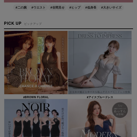
#二の腕
#ウエスト
#谷間見せ
#ヒップ
#低身長
#大きいサイズ
PICK UP
ピックアップ
#BROWN FLORAL
#アイスブルードレス