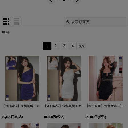
表示順変更
閉じる
186
件
表示数
:
1
2
3
4
次
»
並び順
:
絞り込む
【即日発送】送料無料！アームカバー付シアーラメビジューワンショルミニドレス/キャバドレス【XS-Mサイズ/2カラー】[OF03]【YN】dzmsCA
【即日発送】送料無料！アームカバー付シアーラメビジューワンショルミニドレス/キャバドレス【XS-Mサイズ/2カラー】[OF03]【YN】dzmsCA
【即日発送】新色登場!【送料無料】スクエアネック/フロントジップ/チュール袖/シアー/刺繍/レース/タイト/スリット/ミニドレス/キャバドレス【XS-XLサイズ/6カラー】[OF03-X]【YN】dzj
10,890
円
(税込)
10,890
円
(税込)
14,190
円
(税込)