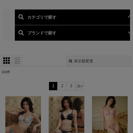
表示順変更
閉じる
131
件
表示数
:
1
2
3
次
»
並び順
:
絞り込む