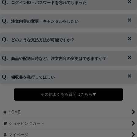
ログインID・パスワードを忘れてしまった
注文内容の変更・キャンセルをしたい
◆下記ページより、ログインIDの変更が可能です。
ログイン情報をお忘れの方はコチラ＞＞
どのような支払方法が可能ですか？
◆即日発送を行なっている関係上、午後以降のご連絡やキャンセル
はご対応できない場合がございます。
ご希望の場合は、お早めにご連絡を頂けますようお願い致します。
商品や配送日時など、注文内容の変更はできますか？
※発送後、発送準備が完了しお手続きが間に合わない場合は変更、
◆代金引換・クレジットカード・携帯キャリア決済・おねだり決
キャンセルをお断りさせて頂くことはがありますのであらかじめご
済・AmazonPayなどがございます。
了承ください。
領収書を発行してほしい
◆商品発送前の変更は承っております。
すでに発送手配済みで、変更処理が間に合わない場合はご容赦くだ
さい。
その他よくある質問はこちら▼
◆領収書はご希望頂いた場合のみ発行しております。
【これからご注文する場合】
HOME
STEP2「お届け先・お支払い」ページにて備考欄に下記の記載をお
願いします。
ショッピングカート
①領収書希望
②宛名（空欄は上様は不可）
マイページ