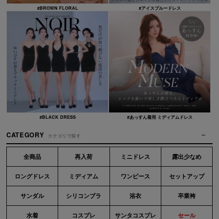
#BROWN FLORAL
#アイスブルードレス
#BLACK DRESS
#あっすん着用 ミディアムドレス
CATEGORY
カテゴリで探す
全商品
再入荷
ミニドレス
露出少なめ
ロングドレス
ミディアム
ワンピース
セットアップ
サンダル
シリコンブラ
浴衣
卒業袴
水着
コスプレ
サンタコスプレ
セール