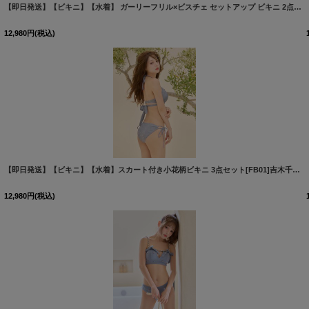
[
M296dzqs-BL-26PO-260416
]
【即日発送】【ビキニ】【水着】 ガーリーフリル×ビスチェ セットアップ ビキニ 2点セット[FB01]三上悠亜着用
12,980
円
(税込)
[
M303dzjq-BL-26PO-260416
]
【即日発送】【ビキニ】【水着】スカート付き小花柄ビキニ 3点セット[FB01]吉木千沙都（ちぃぽぽ）着用
12,980
円
(税込)