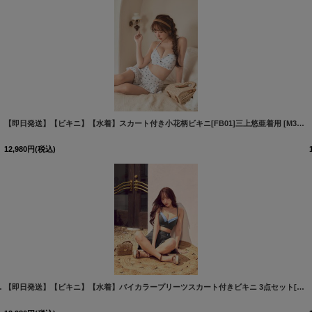
絞り込む
【即日発送】【ビキニ】【水着】スカート付き小花柄ビキニ[FB01]三上悠亜着用
[
M303dzjq-WxB-26MY-260414
]
[
M307dzjqv-W-26MY-260414
12,980
円
(税込)
M306dzw-IV-26MY-260414
]
【即日発送】【ビキニ】【水着】バイカラープリーツスカート付きビキニ 3点セット[FB01]三上悠亜着用