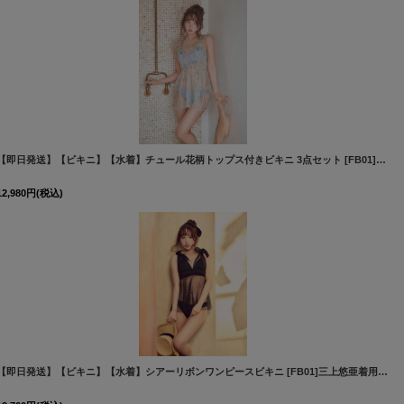
]
【即日発送】【ビキニ】【水着】チュール花柄トップス付きビキニ 3点セット [FB01]三上悠亜着用
12,980
円
(税込)
[
M292dzqs-GYxBL-26MY-260423
]
【即日発送】【ビキニ】【水着】シアーリボンワンピースビキニ [FB01]三上悠亜着用
[
M30