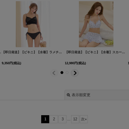
N-IV-26RM-260519
mwear 4点セット[FB01]
]
[
M313dzjq-YN-P-26RM-260519
【即日発送】【ビキニ】【水着】ラメチュールバックリボンビキニ [FB01]吉木千沙都（ちぃぽぽ）着用
]
【即日発送】【ビキニ】【水着】スカート付き小花柄ビキニ 3点セット[FB01]吉木千沙都（ちぃぽぽ）着用
9,350
円
(税込)
12,980
円
(税込)
表示順変更
1
2
3
...
12
次
»