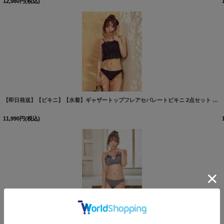
12,980
円
(税込)
[
M297dzwq-B-26MY-260508
]
【即日発送】【ビキニ】【水着】ギャザートップフレアセパレートビキニ 2点セット 2点セット[FB01]三上悠亜着用
11,990
円
(税込)
[
M302dzwq-B-26MY-260501
]
【即日発送】【ビキニ】【水着】サイドリボンビジュースタッズビキニ 2点セット [FB01]三上悠亜着用