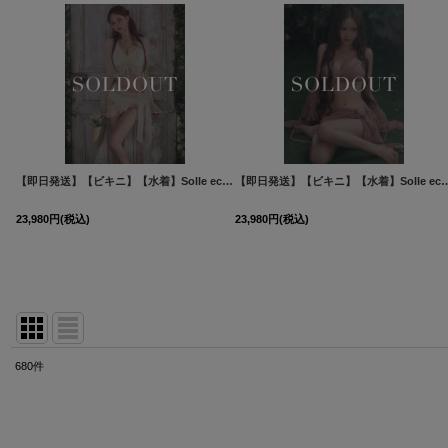
【即日発送】【ビキニ】【水着】Solle echo swimwear 4点セット[FB01]
[
M313dzjq-Y
【即日発送】【ビキニ】【水着】Solle echo swi
23,980
円
(税込)
23,980
円
(税込)
680
件
表示数
:
並び順
: