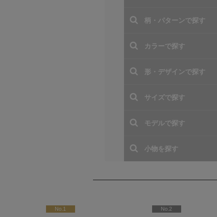
人気ランキング (水着)
No.1
No.2