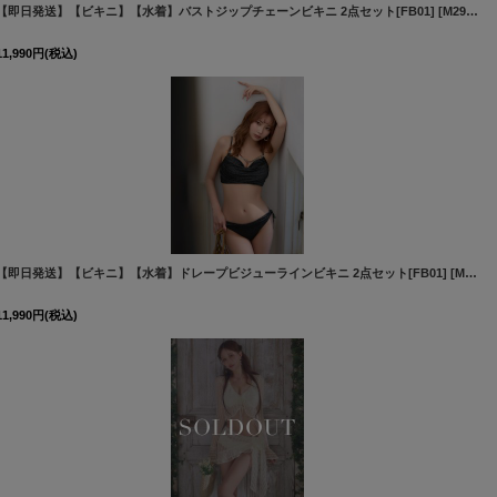
【即日発送】【ビキニ】【水着】バストジップチェーンビキニ 2点セット[FB01]
[
M286dzw-P-26MY-260508
]
[
M290dzq-GY-26PY-260525
11,990
円
(税込)
【即日発送】【ビキニ】【水着】ドレープビジューラインビキニ 2点セット[FB01]
[
M307dzjqv-GY-26PO-260416
]
[
M295dzw-B-26PY-260525
11,990
円
(税込)