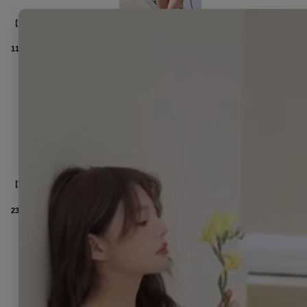
【即日発送】【ビキニ】【水着】バストジップチェーンビキニ 2点セット[FB01]
[
M290dzq-B-26PY-260525
11,990
円
(税込)
【即日発送】【ビキニ】【水着】Solle echo swimwear 4点セット[FB01]
[
M313dzjq-YN-P-26RM-260519
23,980
円
(税込)