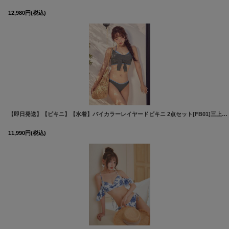
12,980
円
(税込)
【即日発送】【ビキニ】【水着】バイカラーレイヤードビキニ 2点セット[FB01]三上悠亜着用
11,990
円
(税込)