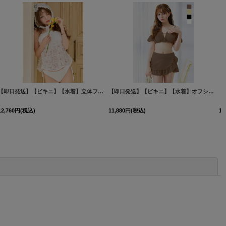
[
M285dzp-B-26PO-260421
【即日発送】【ビキニ】【水着】立体フラワービキニ 2点セット [FB01]吉木千沙都（ちぃぽぽ）着用
]
[
M307dzjqv-W-26PO-26041
【即日発送】【ビキニ】【水着】オフショルフレアスカートビキニ 4点セット[FB01]M274
12,760
円
(税込)
11,880
円
(税込)
12
閉じる