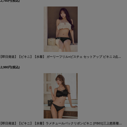
12,760
円
(税込)
[
M299dzq-B-26MY-260501
]
【即日発送】【ビキニ】【水着】 ガーリーフリル×ビスチェ セットアップ ビキニ 2点セット[FB01]三上悠亜着用
12,980
円
(税込)
[
M273dzw-GY-26MY-260508
]
【即日発送】【ビキニ】【水着】ラメチュールバックリボンビキニ [FB01]三上悠亜着用
[
M