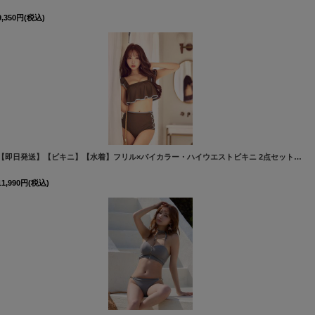
9,350
円
(税込)
[
M285dzp-B-26MY-260501-2
]
【即日発送】【ビキニ】【水着】フリル×バイカラー・ハイウエストビキニ 2点セット[FB01]三上悠亜着用
11,990
円
(税込)