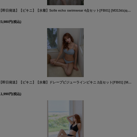
【即日発送】【ビキニ】【水着】Solle echo swimwear 4点セット[FB01]
[
M273dzw-BL-26PO-260425
]
[
M313dzjq-YN-IV-26RM-260519
23,980
円
(税込)
【即日発送】【ビキニ】【水着】ドレープビジューラインビキニ 2点セット[FB01]
[
M288dzq-B-26PY-260516
]
[
M295dzw-BL-26PY-260525
11,990
円
(税込)