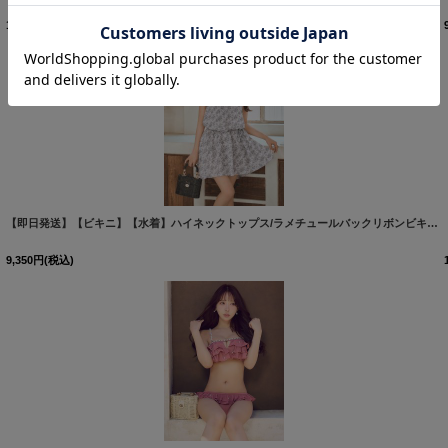
12,210
円
(税込)
[
M300dzq-GYxBL-26MY-260423
]
【即日発送】【ビキニ】【水着】ハイネックトップス/ラメチュールバックリボンビキニ [FB01](MG-OP001)三上悠亜着用
9,350
円
(税込)