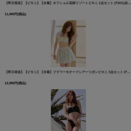
【即日発送】【ビキニ】【水着】オフショル花柄リゾートビキニ 2点セット [FB01]吉木千沙都（ちぃぽぽ）着用
11,990
円
(税込)
【即日発送】【ビキニ】【水着】フラワーモチーフシアーリボンビキニ 3点セット [FB01]吉木千沙都（ちぃぽぽ）着用
12,980
円
(税込)