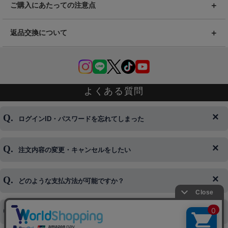
ご購入にあたっての注意点
返品交換について
よくある質問
ログインID・パスワードを忘れてしまった
注文内容の変更・キャンセルをしたい
◆下記ページより、ログインIDの変更が可能です。
ログイン情報をお忘れの方はコチラ＞＞
どのような支払方法が可能ですか？
◆即日発送を行なっている関係上、午後以降のご連絡やキャンセル
はご対応できない場合がございます。
ご希望の場合は、お早めにご連絡を頂けますようお願い致します。
商品や配送日時など、注文内容の変更はできますか？
※発送後、発送準備が完了しお手続きが間に合わない場合は変更、
◆代金引換・クレジットカード・携帯キャリア決済・おねだり決
キャンセルをお断りさせて頂くことはがありますのであらかじめご
済・AmazonPayなどがございます。