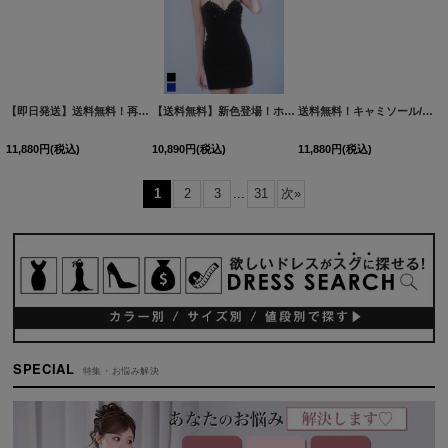
【即日発送】送料無料！再入荷!グリッターラメキャミロングドレス/キャミ/チェーン/スリット/谷間見せ/ロングドレス/ キャバドレス【XS-XLサイズ/4カラー】[OF01] 【SB】dzj
【送料無料】新色登場！ホルターネック/ビジュー/ラメ生地/ノースリーブ/谷間見せ/ストレッチ/タイト/ミニドレス/キャバドレス【XS-Mサイズ/2カラー】[OF03]【YN】dzwvCAS
送料無料！キャミソール/ビジュー/ラメ/ジップ/ストレッチ/タイト/谷間見せ/ミニドレス/キャバドレス【XS-Mサイズ/2カラー】[OF03]【YN】dzjsCAS
11,880
円
(税込)
10,890
円
(税込)
11,880
円
(税込)
1
2
3
...
31
次
»
SPECIAL
特集・お悩み解決