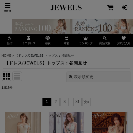
menu
ミニドレス
ランキング
お気に入り
新作
浴衣
水着
商品検索
HOME
>
【ドレス/JEWELS】トップス：谷間見せ
【ドレス/JEWELS】トップス：谷間見せ
表示順変更
閉じる
1,813
件
表示数
:
1
2
3
...
31
次
»
並び順
:
絞り込む