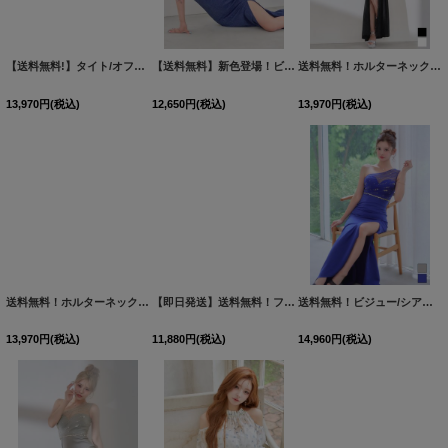
【送料無料!】タイト/オフショル/花柄/刺繍/レース/キャミ/パール/チュール袖/谷間見せ/スリット/ミニドレス/キャバドレス【XS-XLサイズ/2カラー】[OF03] 【YN】
【送料無料】新色登場！ビジュー/キャミソール/ラメ生地/サイドスリット/ロングドレス/キャバドレス【XS-Lサイズ/4カラー】[OF03] 【YN】dzj【一部予約商品/9月上旬発送予定】
送料無料！ホルターネック/ラメ生地/クリンクル素材/フロントジップ/セットアップ/サイドスリット/ロングドレス/キャバドレス【XS-Mサイズ/2カラー】[OF03]【YN】dzcv
13,970
円
(税込)
12,650
円
(税込)
13,970
円
(税込)
送料無料！ホルターネック/ラメ生地/クリンクル素材/フロントジップ/セットアップ/サイドスリット/ロングドレス/キャバドレス【XS-Mサイズ/2カラー】[OF03]【YN】dzcv
【即日発送】送料無料！フロントジップ/ノースリーブ/フラワースパンコール/ビジュー/ツイード/プリーツ/Aライン/ミニドレス/キャバドレス【XS-XLサイズ/4カラー】[OF01] 【SB】dzwvBF
送料無料！ビジュー/シアー/ワンショル/無地/ストレッチ/タイト/スリット/ロングドレス/キャバドレス【S-Lサイズ/2カラー】[OF03]【YN】dzwvCA
13,970
円
(税込)
11,880
円
(税込)
14,960
円
(税込)