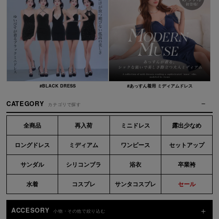
#BLACK DRESS
#あっすん着用 ミディアムドレス
CATEGORY
カテゴリで探す
全商品
再入荷
ミニドレス
露出少なめ
ロングドレス
ミディアム
ワンピース
セットアップ
サンダル
シリコンブラ
浴衣
卒業袴
水着
コスプレ
サンタコスプレ
セール
ACCESORY
小物・その他で絞り込む