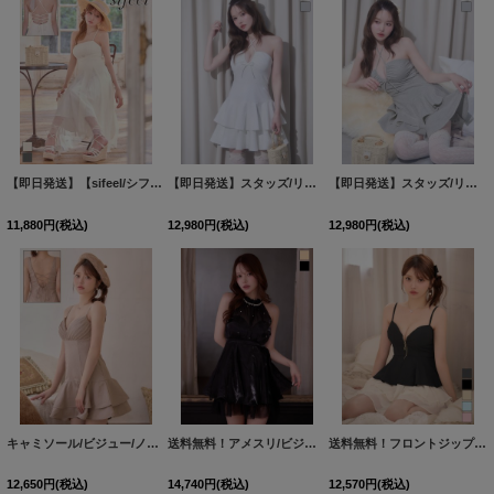
【即日発送】【sifeel/シフィール】ベアトップ/ビジュー/キャミソール/クロス紐/チュール/フレアー/ワンピースドレス/キャバドレス【S-Mサイズ/2カラー】[OF01]【SB】dzmuLD
【即日発送】スタッズ/リボン/ホルターネック/2段ティアード/フレアー/谷間見せ/スーツ生地/ミニドレス/キャバドレス【XS-Mサイズ/2カラー】[OF03]【YN】dzwuBF
【即日発送】スタッズ/リボン/ホルターネック/2段ティアード/フレアー/谷間見せ/スーツ生地/ミニドレス/キャバドレス【XS-Mサイズ/2カラー】[OF03]【YN】dzwuBF
11,880
円
(税込)
12,980
円
(税込)
12,980
円
(税込)
キャミソール/ビジュー/ノースリーブ/バックレースアップ/谷間見せ/フリルスカート/ミニドレス/キャバドレス【S-Mサイズ/1カラー】[OF03]【YN】dzwsBF【予約商品/9月上旬発送予定】
送料無料！アメスリ/ビジュー/胸閉じ/シフォン生地/チュール/フレア/ミニドレス/キャバドレス【XS-Mサイズ/2カラー】[OF03]【YN】dzwjgBF【予約商品/8月中旬発送予定】
送料無料！フロントジップ/キャミソール/２段フリル/ティアード/ミニドレス/キャバドレス【XS-Mサイズ/5カラー】[OF03]【YN】dzjv【一部予約商品/9月中旬発送予定】
12,650
円
(税込)
14,740
円
(税込)
12,570
円
(税込)