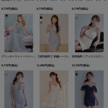
8,778
円
(税込)
8,778
円
(税込)
8,778
円
(税込)
グリッターラメノースリーブロングドレス/キャバドレス【S-Lサイズ/4カラー】[OF03]【IM】
【送料無料!】刺繍レース/花柄/フロントジップ/ウエストカット/チェーン/半袖/タイト/シアースリット/ミニドレス/キャバドレス【XS-XLサイズ/4カラー】[OF03] 【YN】dzwg
送料無料！アメスリ/ビジュー/シアー/無地/ストレッチ生地/タイト/ミニドレス/キャバドレス【XS-Mサイズ/2カラー】[OF03]【YN】dzwvCAS【予約商品/8月下旬発送予定】
8,778
円
(税込)
11,880
円
(税込)
13,750
円
(税込)