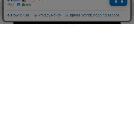
了承ください。
領収書を発行してほしい
◆商品発送前の変更は承っております。
すでに発送手配済みで、変更処理が間に合わない場合はご容赦くだ
さい。
その他よくある質問はこちら▼
◆領収書はご希望頂いた場合のみ発行しております。
【これからご注文する場合】
HOME
STEP2「お届け先・お支払い」ページにて備考欄に下記の記載をお
願いします。
ショッピングカート
①領収書希望
②宛名（空欄は上様は不可）
マイページ
③但し書き（空欄やお品代は不可）
＞詳細は画像をタップ＜
お気に入り
【すでにご注文が完了している場合】
特定商取引法表示
①お電話・メール・LINEにて領収書希望の連絡をお願い致します
②後日、郵送にて領収書を送らせて頂きます。
ご利用案内
【マイページから発行する場合】
お問い合せ
①マイページから購入履歴→購入内容→領収書発行を選択。
②後日、郵送にて領収書を送らせて頂きます。
個人情報保護方針