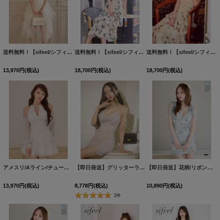
送料無料！【sifeel/シフィール】オフショル/キャミソール/ビジュー/2WAY/シアー/ショートinロング/ミニドレス/キャバドレス【S-Lサイズ/1カラー】[OF03]【YN】dzwuLD
送料無料！【sifeel/シフィール】ビジュー/ホルターネック/プリーツ/ティアード/谷間見せ/総柄/ワンピースドレス/キャバドレス【XS-Mサイズ/2カラー】[OF03]【YN】dzwsLD【予約商品/8月中旬発送予定】
送料無料！【sifeel/シフィール】ビジュー/ホルターネック/プリーツ/ティアード/谷間見せ/総柄/ワンピースドレス/キャバドレス【XS-Mサイズ/2カラー】[OF03]【YN】dzwsLD【予約商品/8月中旬発送予定】
13,970
円
(税込)
18,700
円
(税込)
18,700
円
(税込)
アメスリ/Aライン/チュール/ビジュー/スタッズ/オフショル/2ピース/セットアップ/ミニドレス/キャバドレス【XS-Mサイズ/1カラー】[OF03]【YN】dzwuBF
【即日発送】グリッターラメドレープキャミドレス/キャバドレス【XS-Lサイズ/1カラー】[OF03] 【YN】dzj
【即日発送】花柄/リボンショルダー/キャミソール/レース/チュール/ストレッチ/タイト/スリット/ミニドレス/キャバドレス【S-Mサイズ/2カラー】[OF03]【YN】dzjvCAC
13,970
円
(税込)
8,778
円
(税込)
10,890
円
(税込)
2
件