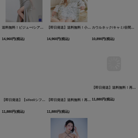
送料無料！ビジュー/シアー/ワンショル/無地/ストレッチ/タイト/スリット/ロングドレス/キャバドレス【S-Lサイズ/2カラー】[OF03]【YN】dzwvCA
【即日発送】送料無料！小花柄/アメスリ/オープンショルダー/シアー/シフォン生地/ロングスリーブ/ティアード/フレアスカート/ミニドレス/キャバドレス【XS-Mサイズ/1カラー】[OF03]【YN】dzwsIA
カウルネック/キャミ/谷間見せ/ギャザー/シャーリング/タイト/ビジュー/ミニドレス/キャバドレス【XS-Lサイズ/1カラー】[OF03-U] dzj
14,960
円
(税込)
14,960
円
(税込)
10,890
円
(税込)
【即日発送】【sifeel/シフィール】ベアトップ/ビジュー/キャミソール/クロス紐/チュール/フレアー/ワンピースドレス/キャバドレス【S-Mサイズ/2カラー】[OF01]【SB】dzmuLD
【即日発送】送料無料！再入荷!グリッターラメキャミロングドレス/キャミ/チェーン/スリット/谷間見せ/ロングドレス/ キャバドレス【XS-XLサイズ/4カラー】[OF01] 【SB】dzj
【即日発送】送料無料！再入荷!グリッターラメキャミロングドレス/キャミ/チェーン/スリット/谷間見せ/ロングドレス/ キャバドレス【XS-XLサイズ/4カラー】[OF01] 【SB】dzj
11,880
円
(税込)
11,880
円
(税込)
11,880
円
(税込)