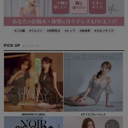
#二の腕
#ウエスト
#谷間見せ
#ヒップ
#低身長
#大きいサイズ
PICK UP
ピックアップ
#BROWN FLORAL
#アイスブルードレス