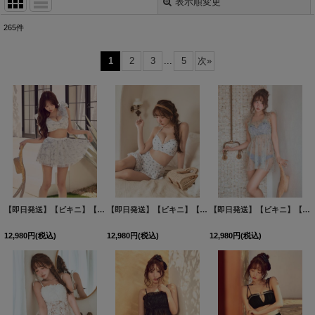
表示順変更
閉じる
265
件
表示数
:
1
2
3
...
5
次
»
並び順
:
絞り込む
【即日発送】【ビキニ】【水着】フラワーモチーフシアーリボンビキニ 3点セット [FB01]三上悠亜着用
【即日発送】【ビキニ】【水着】スカート付き小花柄ビキニ[FB01]三上悠亜着用
【即日発送】【ビキニ】【水着】チュール花柄トップス付きビキニ 3点セット [FB01]三上悠亜着用
12,980
円
(税込)
12,980
円
(税込)
12,980
円
(税込)