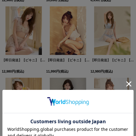
12,980
円
(税込)
10,890
円
(税込)
6,930
円
(税込)
【即日発送】【ビキニ】【水着】フラワーモチーフシアーリボンビキニ 3点セット [FB01]吉木千沙都（ちぃぽぽ）着用
【即日発送】【ビキニ】【水着】ギャザートップフレアセパレートビキニ 2点セット 2点セット[FB01]三上悠亜着用
【即日発送】【ビキニ】【水着】チュール花柄トップス付きビキニ 3点セット [FB01]吉木千沙都（ちぃぽぽ）着用
12,980
円
(税込)
11,990
円
(税込)
12,980
円
(税込)
【即日発送】【ビキニ】【水着】立体フラワービキニ 2点セット [FB01]吉木千沙都（ちぃぽぽ）着用
【即日発送】【ビキニ】【水着】羽織＆スカート付き4WAYビキニ 4点セット 4点セット[FB01] [M245dzj-BL-26EN-260521]
【即日発送】【ビキニ】【水着】サイドリボンビジュースタッズビキニ 2点セット [FB01] [M273dzw-BL-26MY-260508]三上悠亜着用