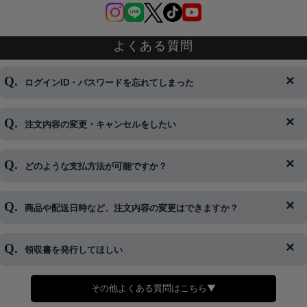
よくある質問
ログインID・パスワードを忘れてしまった
注文内容の変更・キャンセルをしたい
◆下記ページより、ログインIDの変更が可能です。
ログイン情報をお忘れの方はコチラ＞＞
どのような支払方法が可能ですか？
◆即日発送を行なっている関係上、午後以降のご連絡やキャンセル
はご対応できない場合がございます。
ご希望の場合は、お早めにご連絡を頂けますようお願い致します。
商品や配送日時など、注文内容の変更はできますか？
※発送後、発送準備が完了しお手続きが間に合わない場合は変更、
◆代金引換・クレジットカード・携帯キャリア決済・おねだり決
キャンセルをお断りさせて頂くことはがありますのであらかじめご
済・AmazonPayなどがございます。
了承ください。
領収書を発行してほしい
◆商品発送前の変更は承っております。
すでに発送手配済みで、変更処理が間に合わない場合はご容赦くだ
さい。
その他よくある質問はこちら▼
◆領収書はご希望頂いた場合のみ発行しております。