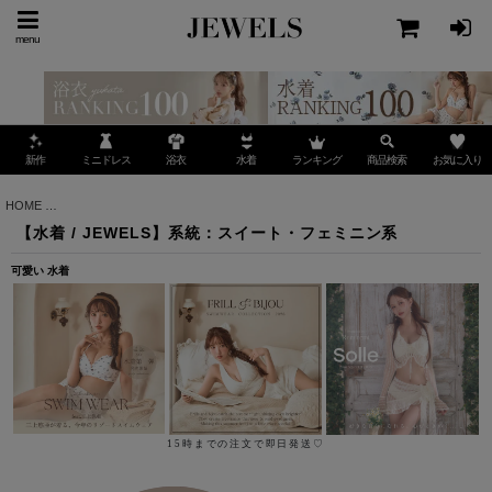
menu
ミニドレス
ランキング
お気に入り
新作
浴衣
水着
商品検索
HOME
>
【水着 / JEWELS】系統：スイート・フェミニン系
【水着 / JEWELS】系統：スイート・フェミニン系
可愛い 水着