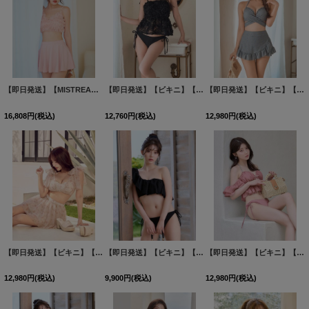
【即日発送】【MISTREASS×sugarコラボビキニ】【水着】チュールフレアスカートビキニ 3点セット[FB01]吉木千沙都（ちぃぽぽ）着用
【即日発送】【ビキニ】【水着】立体フラワービキニ 2点セット [FB01]三上悠亜着用
【即日発送】【ビキニ】【水着】スカート付き小花柄ビキニ[FB01]三上悠亜着用
16,808
円
(税込)
12,760
円
(税込)
12,980
円
(税込)
【即日発送】【ビキニ】【水着】フラワーモチーフシアーリボンビキニ 3点セット [FB01]三上悠亜着用
【即日発送】【ビキニ】【水着】ワンショルフリルビキニ 2点セット [FB01]
【即日発送】【ビキニ】【水着】ホイップフリル・ビジューリボンオフショルスウィムウェア2点セット 2点セット[FB01]
12,980
円
(税込)
9,900
円
(税込)
12,980
円
(税込)