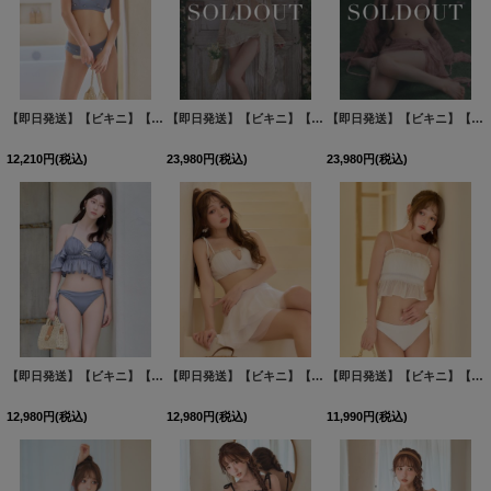
【即日発送】【ビキニ】【水着】サイドリボンビジュースタッズビキニ 2点セット [FB01]吉木千沙都（ちぃぽぽ）着用
【即日発送】【ビキニ】【水着】Solle echo swimwear 4点セット[FB01]
【即日発送】【ビキニ】【水着】Solle echo swimwear 4点セット[FB01]
12,210
円
(税込)
23,980
円
(税込)
23,980
円
(税込)
【即日発送】【ビキニ】【水着】ホイップフリル・ビジューリボンオフショルスウィムウェア2点セット 2点セット[FB01]
【即日発送】【ビキニ】【水着】ギャザーフリルティアードスカート付きビキニ 3点セット[FB01]吉木千沙都（ちぃぽぽ）着用
【即日発送】【ビキニ】【水着】ギャザートップフレアセパレートビキニ 2点セット[FB01]吉木千沙都（ちぃぽぽ）着用
12,980
円
(税込)
12,980
円
(税込)
11,990
円
(税込)