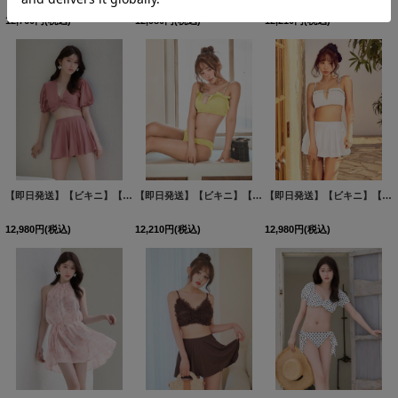
12,760
円
(税込)
12,980
円
(税込)
12,210
円
(税込)
【即日発送】【ビキニ】【水着】羽織＆スカート付き4WAYビキニ 4点セット 4点セット[FB01] [M245dzj-P-26EN-260521]
【即日発送】【ビキニ】【水着】サイドリボンビジュースタッズビキニ 2点セット [FB01]三上悠亜着用
【即日発送】【ビキニ】【水着】ギャザーフリルティアードスカート付きビキニ 3点セット[FB01]三上悠亜着用
12,980
円
(税込)
12,210
円
(税込)
12,980
円
(税込)