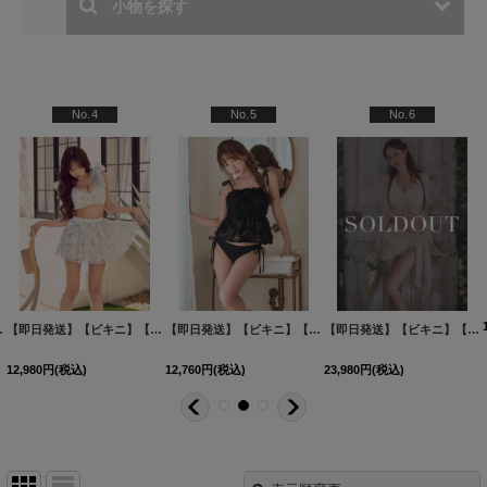
人気ランキング (スイート
No.6
No.7
No.8
【即日発送】【ビキニ】【水着】ホイップフリル・ビジューリボンオフショルスウィムウェア2点セット 2点セット[FB01]
【即日発送】【ビキニ】【水着】ツイードプリント バッククロスリボン クロスビキニ 2点セット[FB01]三上悠亜着用
12,980
円
(税込)
10,890
円
(税込)
】【水着】立体フラワービキニ 2点セット [FB01]三上悠亜着用
[
M305dzj-BL-26MY-260414
【即日発送】【ビキニ】【水着】Solle echo swimwear 4点セット[FB01]
]
[
M303dzjq-WxB-26MY-260414
[
M306dzw-B-26MY-260414
[
M313dzjq-YN
]
]
23,980
円
(税込)