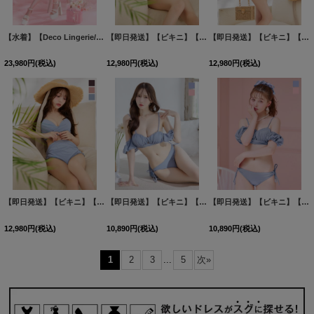
【水着】【Deco Lingerie/ デコランジェリー】Beach Lingerie[OF08]
【即日発送】【ビキニ】【水着】シアーチュニック付きハイウエストビキニ 3点セット[FB01]吉木千沙都（ちぃぽぽ）着用
[
DL60-BL-2605
【即日発送】【ビキニ】【水着】シアーチュニック付きハイウエストビキニ 3点セット[FB01]吉木千沙都（ちぃぽぽ）着用
]
23,980
円
(税込)
12,980
円
(税込)
12,980
円
(税込)
【即日発送】【ビキニ】【水着】シアーチュニック付きハイウエストビキニ 3点セット[FB01]吉木千沙都（ちぃぽぽ）着用
【即日発送】【ビキニ】【水着】くしゅっとオフショル袖シンプルビキニ 2点セット[FB01]
【即日発送】【ビキニ】【水着】くしゅっとオフショル袖シンプルビキニ 2点セット[FB01]
12,980
円
(税込)
10,890
円
(税込)
10,890
円
(税込)
1
2
3
...
5
次
»