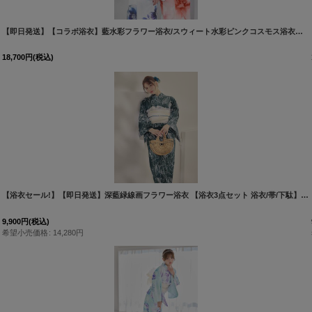
[
Y-9355-nz-dzm-BL-F-26MY-260403
]
【即日発送】【コラボ浴衣】藍水彩フラワー浴衣/スウィート水彩ピンクコスモス浴衣【浴衣３点セット 浴衣/帯/下駄】ジャングル東京りこまみ着用
18,700
円
(税込)
[
Y-9201-kj-BL-F-26PO-260522
]
【浴衣セール!】【即日発送】深藍緑線画フラワー浴衣 【浴衣3点セット 浴衣/帯/下駄】 [OF04]
9,900
円
(税込)
希望小売価格
:
14,280
円