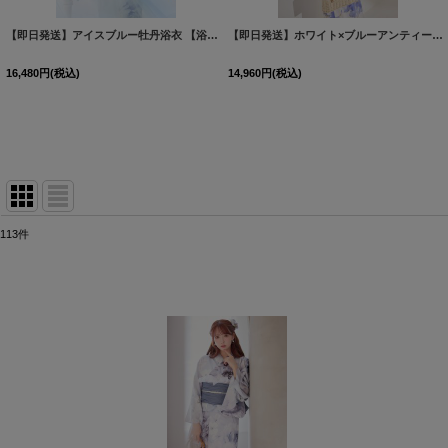
【即日発送】アイスブルー牡丹浴衣 【浴衣３点セット 浴衣/帯/下駄】[OF04]三上悠亜着用
【即日発送】ホワイト×ブルーアンティークフラワー浴衣【浴衣３点セット 浴衣/帯/下駄】[OF04]
16,480
円
(税込)
14,960
円
(税込)
113
件
表示数
:
並び順
: