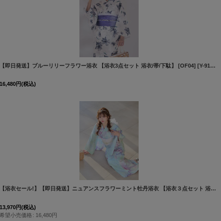
【即日発送】ブルーリリーフラワー浴衣 【浴衣3点セット 浴衣/帯/下駄】 [OF04]
[
Y-7002-nz-W-F-26
[
Y-9150-wk-IV-F-26MR-260427
16,480
円
(税込)
]
【浴衣セール!】【即日発送】ニュアンスフラワーミント牡丹浴衣 【浴衣３点セット 浴衣/帯/下駄】[OF04/HC03]
13,970
円
(税込)
希望小売価格
:
16,480
円