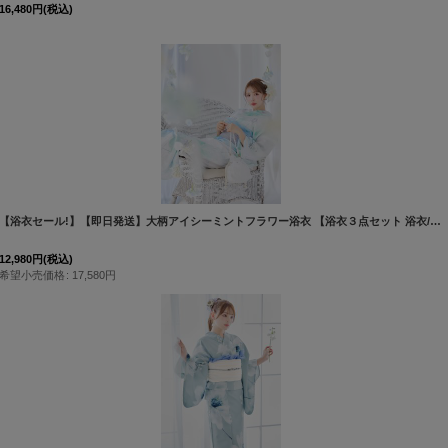
16,480
円
(税込)
[
Y-9204-kj-BL-F-25AS
]
【浴衣セール!】【即日発送】大柄アイシーミントフラワー浴衣 【浴衣３点セット 浴衣/帯/下駄】[OF04/HC03]三上悠亜着用
12,980
円
(税込)
希望小売価格
:
17,580
円