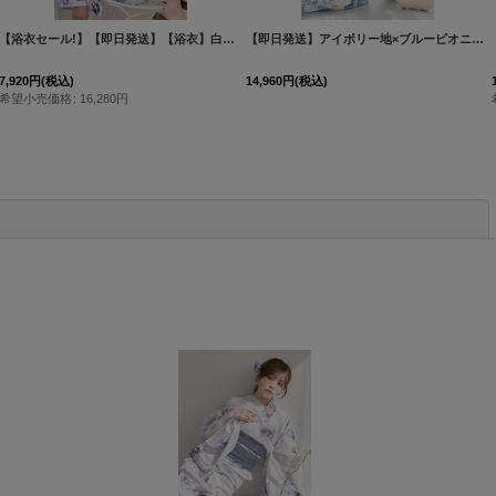
[
Y-8039-nz-dzh-BL-F-260331CC
【浴衣セール!】【即日発送】【浴衣】白地に水彩牡丹のクラシック浴衣 グラデーション帯 【浴衣３点セット 浴衣/帯/下駄】[FB02]吉木千沙都（ちぃぽぽ）着用
]
【即日発送】アイボリー地×ブルーピオニー浴衣【浴衣３点セット 浴衣/帯/下駄】[OF04]
7,920
円
(税込)
14,960
円
(税込)
希望小売価格
:
16,280
円
閉じる