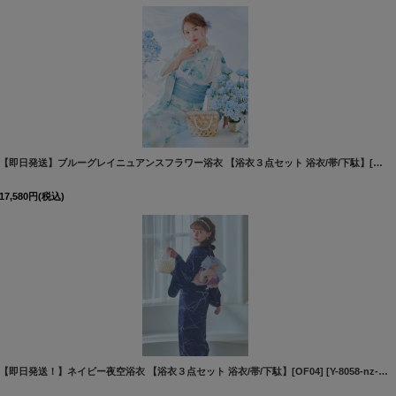
]
【即日発送】ブルーグレイニュアンスフラワー浴衣 【浴衣３点セット 浴衣/帯/下駄】[OF04]三上悠亜着用
17,580
円
(税込)
【即日発送！】ネイビー夜空浴衣 【浴衣３点セット 浴衣/帯/下駄】[OF04]
[
Y-9132-nz-dzc-BL-F-25AS
]
[
Y-8058-nz-dzh-NV-F-24NN