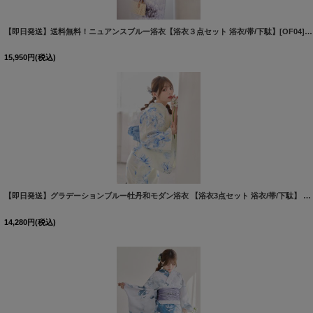
【即日発送】送料無料！ニュアンスブルー浴衣【浴衣３点セット 浴衣/帯/下駄】[OF04]三上悠亜着用
15,950
円
(税込)
【即日発送】グラデーションブルー牡丹和モダン浴衣 【浴衣3点セット 浴衣/帯/下駄】 [OF04/HC03]吉木千沙都（ちぃぽぽ）着用
14,280
円
(税込)