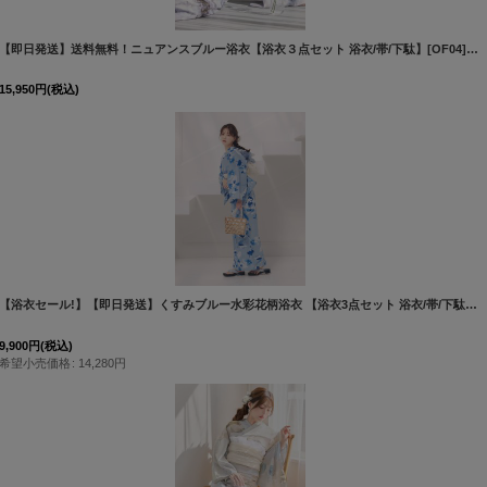
[
Y-9435-nz-dzm-NV-F-PL-Y-94
【即日発送】送料無料！ニュアンスブルー浴衣【浴衣３点セット 浴衣/帯/下駄】[OF04]吉木千沙都（ちぃぽぽ）着用
15,950
円
(税込)
[
Y-9220-kj-BL-F-26IE-260427
]
【浴衣セール!】【即日発送】くすみブルー水彩花柄浴衣 【浴衣3点セット 浴衣/帯/下駄】 [OF04/HC03]
9,900
円
(税込)
希望小売価格
:
14,280
円