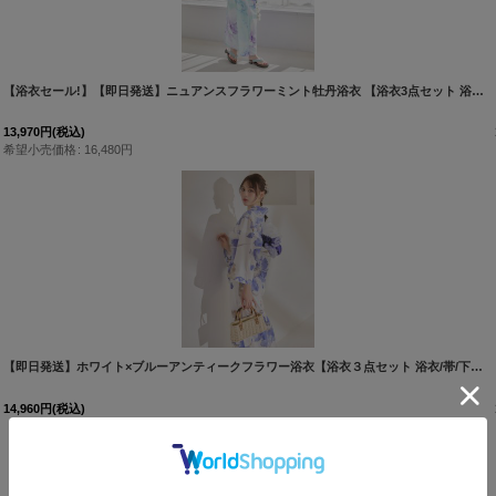
[
Y-8050-sb-dzh-BL-F-26PO-260318
【浴衣セール!】【即日発送】ニュアンスフラワーミント牡丹浴衣 【浴衣3点セット 浴衣/帯/下駄】 [FB02]吉木千沙都（ちぃぽぽ）着用
]
13,970
円
(税込)
希望小売価格
:
16,480
円
[
Y-9109-nz-dzc-BL-F-26YI-260407
]
【即日発送】ホワイト×ブルーアンティークフラワー浴衣【浴衣３点セット 浴衣/帯/下駄】[OF04]
14,960
円
(税込)