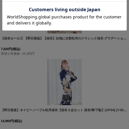
]
【浴衣セール!】【即日発送】【浴衣】白地に水彩牡丹のクラシック浴衣 グラデーション帯 【浴衣３点セット 浴衣/帯/下駄】[FB02]吉木千沙都（ちぃぽぽ）着用
7,920
円
(税込)
希望小売価格
:
16,280
円
【即日発送】ネイビーノーブル牡丹浴衣【浴衣３点セット 浴衣/帯/下駄】[OF04]
[
Y-8039-nz-dzh-BL-F-260331CC
]
[
Y-9318-kj-NV-F-26KI-260527
14,960
円
(税込)