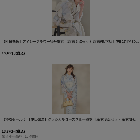
【即日発送】アイシーフラワー牡丹浴衣 【浴衣３点セット 浴衣/帯/下駄】[FB02]
[
Y-8044-nz-dzi-W-F-260331CC
16,480
円
(税込)
【浴衣セール!】【即日発送】クラシカルローズブルー浴衣 【浴衣３点セット 浴衣/帯/下駄】[OF04/HC03]
13,970
円
(税込)
希望小売価格
:
16,480
円