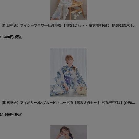
[
Y-8038-nz-dzi-MI-F-26PO-260318
]
【即日発送】アイシーフラワー牡丹浴衣 【浴衣3点セット 浴衣/帯/下駄】 [FB02]吉木千沙都（ちぃぽぽ）着用
16,480
円
(税込)
[
Y-9304-kj-BL-F-26IE-260404
]
【即日発送】アイボリー地×ブルーピオニー浴衣【浴衣３点セット 浴衣/帯/下駄】[OF04]
[
Y
14,960
円
(税込)