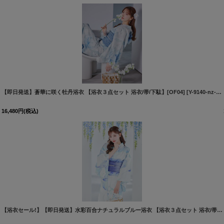
【即日発送】蒼華に咲く牡丹浴衣 【浴衣３点セット 浴衣/帯/下駄】[OF04]
[
Y-9111-nz-dzh-BL-F-260331CC
]
[
Y-9140-nz-dzc-BL-F-25MR-2
16,480
円
(税込)
[
Y-9115-nz-dzh-BL-F-25MY
]
【浴衣セール!】【即日発送】水彩百合ナチュラルブルー浴衣 【浴衣３点セット 浴衣/帯/下駄】[OF04]Y-9132-nz-dzc-BL-F-25AS