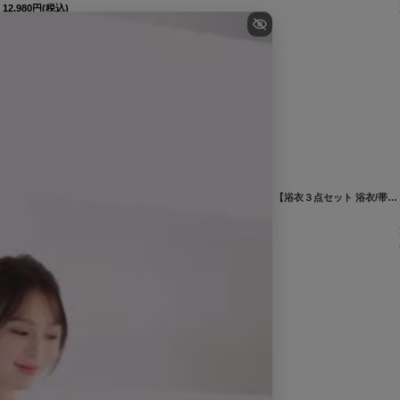
12,980
円
(税込)
希望小売価格
:
17,580
円
]
【浴衣セール!】【即日発送】アンティークブルーローズ浴衣 【浴衣３点セット 浴衣/帯/下駄】[OF04/HC03]Y-9204-kj-BL-F-25AS
7,920
円
(税込)
希望小売価格
:
14,300
円