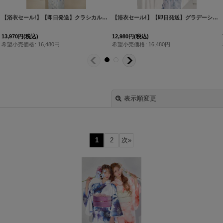
[
Y-9115-nz-dzh-BL-F-25MY
]
【浴衣セール!】【即日発送】クラシカルローズブルー浴衣 【浴衣３点セット 浴衣/帯/下駄】[OF04/HC03]
[
Y-9304-kj-BL-F-26IE-260404
]
【浴衣セール!】【即日発送】グラデーションブルーグリーン浴衣 【浴衣3点セット 浴衣/帯/下駄】 [OF04/HC03]吉木千沙都（ちぃぽぽ）着用
13,970
円
(税込)
12,980
円
(税込)
希望小売価格
:
16,480
円
希望小売価格
:
16,480
円
表示順変更
1
2
次
»
絞り込む