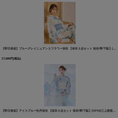
【即日発送】ブルーグレイニュアンスフラワー浴衣 【浴衣３点セット 浴衣/帯/下駄】[OF04]
17,580
円
(税込)
【即日発送】アイスブルー牡丹浴衣 【浴衣３点セット 浴衣/帯/下駄】[OF04]三上悠亜着用