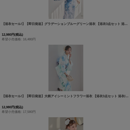
【浴衣セール!】【即日発送】グラデーションブルーグリーン浴衣 【浴衣3点セット 浴衣/帯/下駄】 [OF04/HC03]吉木千沙都（ちぃぽぽ）着用
12,980
円
(税込)
希望小売価格
:
16,480
円
【浴衣セール!】【即日発送】大柄アイシーミントフラワー浴衣 【浴衣3点セット 浴衣/帯/下駄】 [OF04/HC03]
12,980
円
(税込)
希望小売価格
:
17,580
円