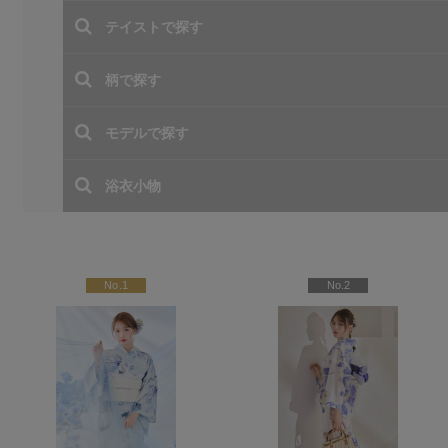
人気ランキング (青/ブルー
No.1
No.2