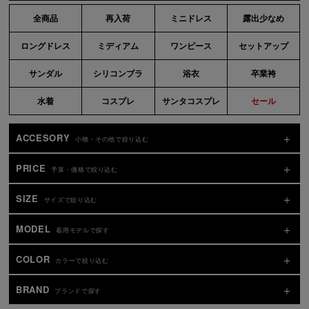
全商品
再入荷
ミニドレス
露出少なめ
ロングドレス
ミディアム
ワンピース
セットアップ
サンダル
シリコンブラ
浴衣
卒業袴
水着
コスプレ
サンタコスプレ
セール
ACCESORY
小物・その他で絞り込む
PRICE
予算・価格で絞り込む
SIZE
サイズで絞り込む
MODEL
着用モデルで探す
COLOR
カラーで絞り込む
BRAND
ブランドで探す