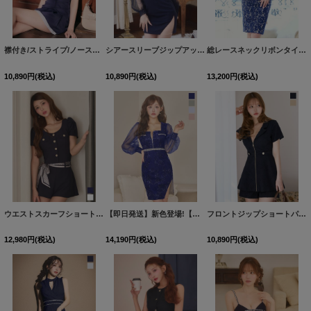
襟付き/ストライプ/ノースリーブ/スーツ生地/ボタン/プリーツスカート/ミニドレス/キャバドレス【XS-Mサイズ/2カラー】[OF03]【YN】dzyuIA
シアースリーブジップアップベルトミニドレス/キャバドレス【XS-XLサイズ/4カラー】[OF01-X] 【SB】dzw
総レースネックリボンタイトミディアムドレス/キャバドレス【S-Lサイズ/4カラー】[HC02]
10,890
円
(税込)
10,890
円
(税込)
13,200
円
(税込)
ウエストスカーフショートパンツセットアップ/キャバドレス【XS-Lサイズ/2カラー】[OF03]【YN】dzjvIA
【即日発送】新色登場!【送料無料】スクエアネック/フロントジップ/チュール袖/シアー/刺繍/レース/タイト/スリット/ミニドレス/キャバドレス【XS-XLサイズ/4カラー】[OF03-X]【YN】dzj
フロントジップショートパンツミニドレス/キャバドレス【XS-XLサイズ/2カラー】[OF03]【YN】dzjvAG
12,980
円
(税込)
14,190
円
(税込)
10,890
円
(税込)