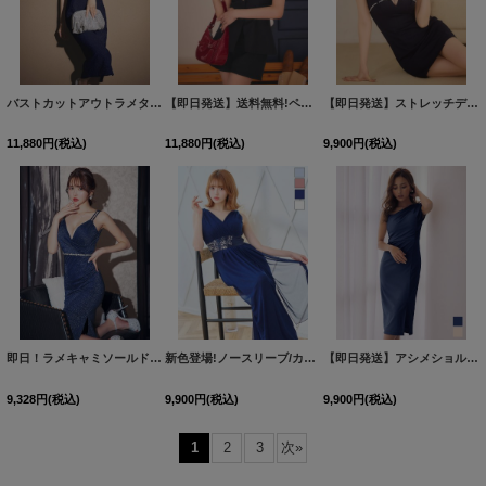
バストカットアウトラメタイトミディアムドレス/キャバドレス【S-Lサイズ/2カラー】[OF03] 【IM】
【即日発送】送料無料!ペプラムトップス&パンツセットアップ/キャバドレス【XS-Lサイズ/1カラー】[OF01]【SB】dzwvAG
【即日発送】ストレッチデニムビジューキャミタイトミニドレス/キャバドレス【XS-Mサイズ/1カラー】[OF01] 【SB】dzqAG
11,880
円
(税込)
11,880
円
(税込)
9,900
円
(税込)
即日！ラメキャミソールドレス/ノースリーブ/ビジュー/谷間見せ/背中見せ/ミディアムドレス/キャバドレス【XS-Mサイズ/1カラー】[OF03]【IM】
新色登場!ノースリーブ/カシュクール/Vネック/ビジュー/チュール/ストレッチ/無地/谷間見せ/背中見せ/ロングドレス/キャバドレス【Fサイズ/4カラー】[OF03-X] 【IM】
【即日発送】アシメショルダースリットミディアムドレス/キャバドレス【S-Lサイズ/2カラー】[OF03]【IM】dzqFV
9,328
円
(税込)
9,900
円
(税込)
9,900
円
(税込)
1
2
3
次
»