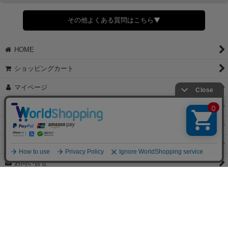
すでに発送手配済みで、変更処理が間に合わない場合はご容赦くだ
さい。
その他よくある質問はこちら▼
◆領収書はご希望頂いた場合のみ発行しております。
【これからご注文する場合】
HOME
STEP2「お届け先・お支払い」ページにて備考欄に下記の記載をお
願いします。
ショッピングカート
①領収書希望
②宛名（空欄は上様は不可）
マイページ
③但し書き（空欄やお品代は不可）
＞詳細は画像をタップ＜
お気に入り
【すでにご注文が完了している場合】
特定商取引法表示
①お電話・メール・LINEにて領収書希望の連絡をお願い致します
②後日、郵送にて領収書を送らせて頂きます。
ご利用案内
【マイページから発行する場合】
お問い合せ
①マイページから購入履歴→購入内容→領収書発行を選択。
②後日、郵送にて領収書を送らせて頂きます。
個人情報保護方針
PCサイト