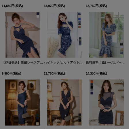
11,880
円
(税込)
13,970
円
(税込)
13,750
円
(税込)
【即日発送】刺繍レースアメスリフレアドレス/キャバドレス【S-Mサイズ/2カラー】[HC02] 【FS】
ハイネック/カットアウト/パフスリーブ/半袖/総レース/フリル/タイト/ミディアムドレス/キャバドレス【S-Lサイズ/6カラー】[HC02]
送料無料！総レース/パール/マーメイド/パフスリーブ/ミディアムドレス/キャバドレス【S-Lサイズ/6カラー】[HC02]
9,900
円
(税込)
13,750
円
(税込)
14,300
円
(税込)