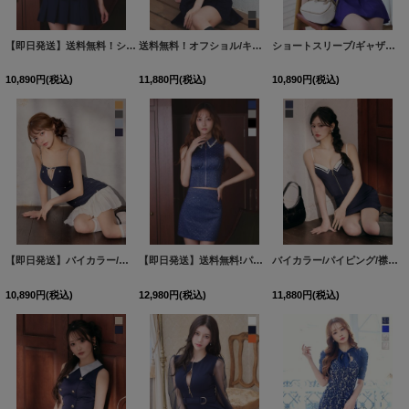
【即日発送】送料無料！シアープリーツシフォンノースリーブミニドレス/キャバドレス【XS-Mサイズ/2カラー】[OF03]【YN】dzwfAG
送料無料！オフショル/キャミソール/谷間見せ/ウエストリボン/無地/プリーツスカート/Aライン/ミニドレス/キャバドレス【XS-Mサイズ/2カラー】[OF03]【YN】dzwsSK
ショートスリーブ/ギャザー/ジップ/谷間見せ/ベルト/プリーツスカート/トレンチ生地/ミニドレス/キャバドレス【S-Mサイズ/2カラー】[OF03] 【YN】dzwsAG
10,890
円
(税込)
11,880
円
(税込)
10,890
円
(税込)
【即日発送】バイカラー/ビジュー/リボン/ラメ生地/キャミソール/ローライズ/プリーツ/ミニドレス/キャバドレス【XS-XLサイズ/4カラー】[OF03] 【YN】dzwAG
【即日発送】送料無料!パール襟フロントジップセットアップタイトミニドレス/キャバドレス【XS-XLサイズ/ 4カラー】[OF01] 【SB】dzwIA
バイカラー/パイピング/襟付き/フロントジップ/キャミソール/スーツ生地/無地/タイト/セットアップ/ミニドレス/キャバドレス【XS-Mサイズ/2カラー】[OF03] 【YN】dzwvAG
10,890
円
(税込)
12,980
円
(税込)
11,880
円
(税込)