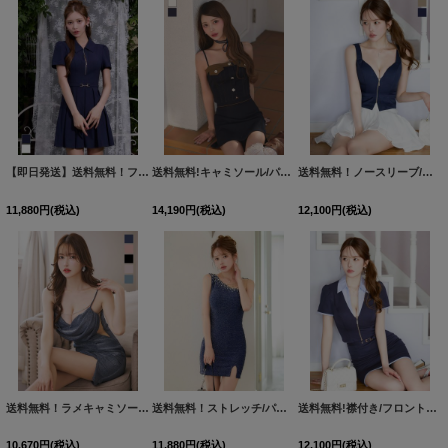
【即日発送】送料無料！フロントジップ/プリーツ/襟付き/Aライン/半袖/ミニドレス/キャバドレス【XS-Lサイズ/2カラー】[OF01]【SB】dzwuIA
送料無料!キャミソール/パイピング/リボンチョーカー/Aライン/小花柄/デニム/バイカラー/セットアップ/ミニドレス/キャバドレス【XS-Mサイズ/2カラー】[OF03]【YN】dzwvAG【一部予約商品/9月上旬発送予定】
送料無料！ノースリーブ/ジップアップ/セットアップ/フレアミニドレス/キャバドレス【S-Mサイズ/2カラー】[OF04]【SB】dzquSK
11,880
円
(税込)
14,190
円
(税込)
12,100
円
(税込)
送料無料！ラメキャミソールドレス/グリッター/背中見せ/タイト/ドレープ/ミニドレス/ キャバドレス【XS-Lサイズ/5カラー】[OF03-U] 【YN】dzw【一部予約商品/9月下旬発送予定】
送料無料！ストレッチ/パール/ビジュー/ラメ/ノースリーブ/ミニドレス/キャバドレス【XS-Mサイズ/1カラー】[OF03]【YN】dzwCAO
送料無料!襟付き/フロントジップ/セットアップ/バイカラー/スーツ生地/ミニドレス/キャバドレス【XS-Lサイズ/1カラー】[OF01] 【SB】dzwvAG
10,670
円
(税込)
11,880
円
(税込)
12,100
円
(税込)