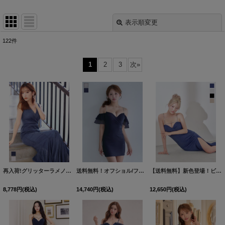
表示順変更
閉じる
122
件
表示数
:
1
2
3
次
»
並び順
:
絞り込む
再入荷!グリッターラメノースリーブロングドレス/キャバドレス【S-Lサイズ/4カラー】[OF03]【IM】
送料無料！オフショル/フリル袖/シアー/シフォン生地/ラメ/無地/タイト/ミニドレス/キャバドレス【S-Mサイズ/2カラー】[OF03]【YN】dzjgCAS【予約商品/8月下旬発送予定】
【送料無料】新色登場！ビジュー/キャミソール/ラメ生地/サイドスリット/ロングドレス/キャバドレス【XS-Lサイズ/4カラー】[OF03] 【YN】dzj【一部予約商品/9月上旬発送予定】
8,778
円
(税込)
14,740
円
(税込)
12,650
円
(税込)