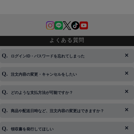
よくある質問
ログインID・パスワードを忘れてしまった
注文内容の変更・キャンセルをしたい
◆下記ページより、ログインIDの変更が可能です。
ログイン情報をお忘れの方はコチラ＞＞
どのような支払方法が可能ですか？
◆即日発送を行なっている関係上、午後以降のご連絡やキャンセル
はご対応できない場合がございます。
ご希望の場合は、お早めにご連絡を頂けますようお願い致します。
商品や配送日時など、注文内容の変更はできますか？
※発送後、発送準備が完了しお手続きが間に合わない場合は変更、
◆代金引換・クレジットカード・携帯キャリア決済・おねだり決
キャンセルをお断りさせて頂くことはがありますのであらかじめご
済・AmazonPayなどがございます。
了承ください。
領収書を発行してほしい
◆商品発送前の変更は承っております。