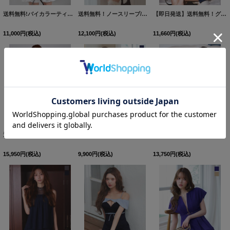
送料無料!バイカラーティアードスカートミニドレス/キャバドレス【XS-Mサイズ/2カラー】[OF01]【SB】dzjvSK
送料無料！ノースリーブ/ジップアップ/セットアップ/フレアミニドレス/キャバドレス【S-Mサイズ/2カラー】[OF04]【SB】dzquSK
【即日発送】送料無料！グリッターラメミニドレス/キャミ/スリット/谷間見せ/背中見せ/タイト/ミニドレス/キャバドレス 【XS-Mサイズ/1カラー】[OF03] 【YN】dzj【一部予約商品/8月下旬発送予定】
11,000
円
(税込)
12,100
円
(税込)
11,660
円
(税込)
送料無料！【即日発送】ビジューキャミソールロングドレス/キャバドレス 【XS-XLサイズ/3カラー】[OF03] 【YN】dzw【一部予約商品/9月中旬発送予定】
【即日発送】リボンショルダー/スタッズ/ノースリーブ/谷間見せ/ギャザー/タイト/ミニドレス/キャバドレス【XS-Mサイズ/2カラー】[OF03] 【YN】dzjvAG
【即日発送】【送料無料！】グリッターラメキャミドレス/チェーン/谷間見せ/背中見せ/タイト/ミニドレス/キャバドレス【XS-Lサイズ/1カラー】[OF03] 【YN】dzwg【一部予約商品/8月下旬発送予定】
15,950
円
(税込)
9,900
円
(税込)
13,750
円
(税込)