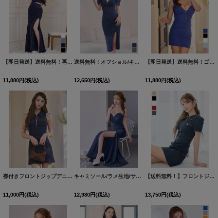
【即日発送】送料無料！再入荷!グリッターラメキャミロングドレス/キャミ/チェーン/スリット/谷間見せ/ロングドレス/ キャバドレス【XS-XLサイズ/4カラー】[OF01] 【SB】dzj
送料無料！オフショル/キャミソール/チュール/ラメ/ストレッチ/ギャザー/タイト/スリット/ミディアムドレス/キャバドレス【XS-Mサイズ/2カラー】[OF01]【SB】dzqgFV【予約商品/8月中旬発送予定】
【即日発送】送料無料！ゴールドチェーン/ラメ/キャミソール/ギャザー/ストレッチ/タイト/ミニドレス/キャバドレス【XS-Mサイズ/5カラー】[OF03] 【YN】dzwvCA
11,880
円
(税込)
12,650
円
(税込)
11,880
円
(税込)
襟付きフロントジップデニムタイトミニドレス/キャバドレス【XS-Mサイズ/1カラー】[OF01]【SB】dzmuAG
キャミソール/ラメ生地/サイドスリット/ロングドレス/キャバドレス【S-Lサイズ/1カラー】[OF03]【YN】dzws
【送料無料！】フロントジップ/デニム/襟付き/ベルト/半袖/ミニドレス/キャバドレス【XS-XLサイズ/5カラー】[OF03-X] 【YN】dzwv【一部予約商品/8月下旬発送予定】
11,000
円
(税込)
12,980
円
(税込)
13,750
円
(税込)