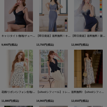
キャミ/タイト/無地/チェーン/ビジュー/スリット/谷間見せ/背中見せ/ミニドレス/キャバドレス【XS-Mサイズ/1カラー】[OF03] 【YN】dzw
【即日発送】送料無料！キャミソールラメセットアップロングドレス/キャバドレス【XS-Lサイズ/5カラー】[OF03] 【YN】dzw
【即日発送】送料無料！新色登場！ビジューキャミソールミニドレス/キャバドレス 【XS-Mサイズ/10カラー】[OF03-X] 【YN】dzw
9,900
円
(税込)
13,750
円
(税込)
12,980
円
(税込)
花柄/リボン/シフォン生地/ノースリーブ/フレアスカート/ミニドレス/キャバドレス【XS-Lサイズ/1カラー】[OF01]【SB】dzwvIA
【sifeel/シフィール】トレンチ風 /襟付き /紐ベルト/シフォン/フレアー/ノースリーブ/谷間見せ/ワンピースドレス/キャバドレス【S-Mサイズ/2カラー】[OF03]【OZ】YNdzwvLD
送料無料! 【sifeel/シフィール】キャミソール/リボン/花柄/シフォン/フレアスカート/谷間見せ/ワンピースドレス/キャバドレス【XS-Lサイズ/1カラー】[OF01]【SB】dzjsLD【一部予約商品/8月下旬発送予定】
11,880
円
(税込)
14,960
円
(税込)
12,650
円
(税込)