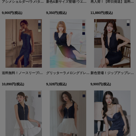
アシメショルダー/ラメ/タイト/ストレッチ/ミディアムドレス/キャバドレス【XS-Mサイズ/4カラー】[OF03] 【IM】
新色&新サイズ登場!ウエストシアー/フロントジップ/ストレッチ/タイト/ノースリーブ/谷間見せ/ミディアムドレス/キャバドレス【XS-Mサイズ/4カラー】[OF03] 【IM】
再入荷！【即日発送】送料無料！シアーラメビジューセットアップミニドレス/キャバドレス【XS-XLサイズ/5カラー】[OF03] 【YN】dzwg
9,900
円
(税込)
9,350
円
(税込)
11,880
円
(税込)
送料無料！ノースリーブ/アシメショルダー/パール/ビジュー/シアー/ラメ生地/タイト/スリット/ミディアムドレス/キャバドレス【S-Lサイズ/4カラー】[OF03]【YN】dzwFV
グリッターラメロングドレス/ワンカラー/カシュクール/ノースリーブ/ベルト/谷間見せ/背中隠し/キャバドレス 【S-Lサイズ/5カラー】[OF03] 【IM】
新色登場！ジップアップレースノースリーブミディアムドレス/キャバドレス【XS-Lサイズ/3カラー】[OF03]【IM】
10,890
円
(税込)
9,328
円
(税込)
9,900
円
(税込)