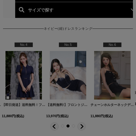
ネイビー(紺)ドレスランキング
人気ランキング (ネイビー(
No.4
No.5
No.6
U] 【YN】dzw【一部予約商品/9月下旬発送予定】
【即日発送】送料無料！フロントジップ/プリーツ/襟付き/Aライン/半袖/ミニドレス/キャバドレス【XS-Lサイズ/2カラー】[OF01]【SB】dzwuIA
[
3659SBdzmuAG-260304-1
【送料無料!】フロントジップラメドレス/ワンカラー/ビジュー/キャミソール/谷間見せ/背中見せ/ミニドレス/キャバドレス【XS-Mサイズ/1カラー】[OF03]
]
チェーンホルターネックデニムセットアップミニドレス/キャバドレス【XS-Lサイズ/1カラー】[OF03]【YN】dzjuAG
11,880
円
(税込)
13,970
円
(税込)
11,880
円
(税込)