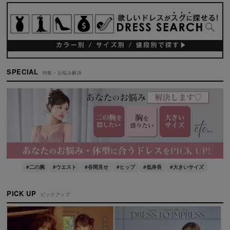
SPECIAL
特集・お悩み解決
#二の腕
#ウエスト
#谷間見せ
#ヒップ
#低身長
#大きいサイズ
PICK UP
ピックアップ