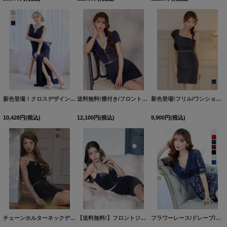
新色登場！クロスデザイン/ノースリーブ/ラメ/ストレッチ/タイト/スリット/ロングドレス/キャバドレス【S-Lサイズ/3カラー】[OF03] 【IM】
送料無料!襟付き/フロントジップ/セットアップ/バイカラー/スーツ生地/ミニドレス/キャバドレス【XS-Lサイズ/1カラー】[OF01] 【SB】dzwvAG
新色登場!フリル/ワンショルダー/ラメ/タイト/ミニドレス/キャバドレス【XS-Mサイズ/2カラー】[OF03]【IM】
10,428
円
(税込)
12,100
円
(税込)
9,900
円
(税込)
チェーンホルターネックデニムセットアップミニドレス/キャバドレス【XS-Lサイズ/1カラー】[OF03]【YN】dzjuAG
【送料無料!】フロントジップラメドレス/ワンカラー/ビジュー/キャミソール/谷間見せ/背中見せ/ミニドレス/キャバドレス【XS-Mサイズ/1カラー】[OF03]
フラワーレース/ドレープ/半袖/袖あり/タイト/膝丈/ワンピース/ミディアムドレス/キャバドレス【S-Mサイズ/1カラー】[HC02]