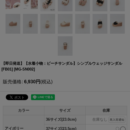
【即日発送】【水着小物：ビーチサンダル】シンプルウェッジサンダル
[FB01]
[
MG-SN002
]
販売価格
:
6,930
円
(税込)
カラー
サイズ
在庫
36サイズ(23.0cm)
在庫なし
再入荷通知
アイボリー
37サイズ(23.5cm)
〇