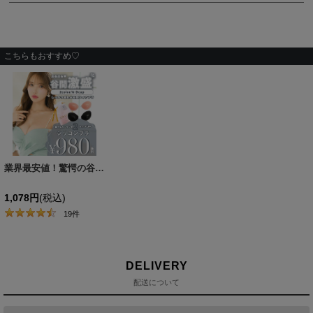
こちらもおすすめ♡
業界最安値！驚愕の谷間メイク ドレスの必需品 水着にもOK ぷるぷるシリコンブラ/2カラー/A-Dカップ/ボリュームアップ[OF08-U]
1,078
円
(税込)
19
件
DELIVERY
配送について