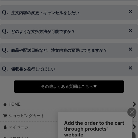
注文内容の変更・キャンセルをしたい
◆下記ページより、ログインIDの変更が可能です。
ログイン情報をお忘れの方はコチラ＞＞
どのような支払方法が可能ですか？
◆即日発送を行なっている関係上、午後以降のご連絡やキャンセル
はご対応できない場合がございます。
ご希望の場合は、お早めにご連絡を頂けますようお願い致します。
商品や配送日時など、注文内容の変更はできますか？
※発送後、発送準備が完了しお手続きが間に合わない場合は変更、
◆代金引換・クレジットカード・携帯キャリア決済・おねだり決
キャンセルをお断りさせて頂くことはがありますのであらかじめご
済・AmazonPayなどがございます。
了承ください。
領収書を発行してほしい
◆商品発送前の変更は承っております。
すでに発送手配済みで、変更処理が間に合わない場合はご容赦くだ
さい。
その他よくある質問はこちら▼
◆領収書はご希望頂いた場合のみ発行しております。
【これからご注文する場合】
HOME
STEP2「お届け先・お支払い」ページにて備考欄に下記の記載をお
願いします。
ショッピングカート
①領収書希望
②宛名（空欄は上様は不可）
マイページ
③但し書き（空欄やお品代は不可）
＞詳細は画像をタップ＜