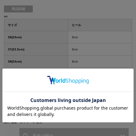
商品詳細
ws
サイズ
ヒール
36(23cm)
9cm
37(23.5cm)
9cm
38(24cm)
9cm
注意事項
※ディスプレイの特性上、写真と実際の商品の色目が若干異なる場合がございます。 ※採寸
はスタッフが平置きにて行っております。多少の誤差はご了承ください。
※サイズ・イメージ違いによる返品交換は出来ません。
■水着キーワード
水着 ビキニ スイムウェア swimwear びきに みずぎ 夏 夏休み サマーバケーション トラベル
旅行 通販 レディース 女性