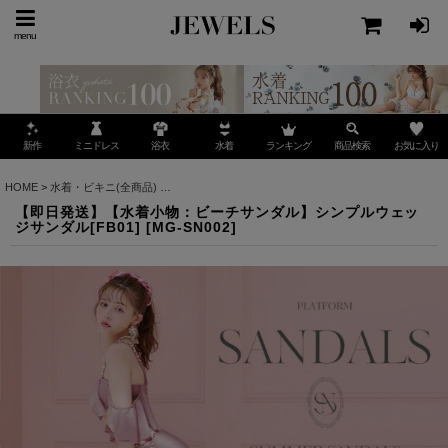
menu
ミニドレス
ランキング
お気に入り
新作
浴衣
水着
商品検索
HOME
>
水着・ビキニ(全商品)
>
【即日発送】【水着小物：ビーチサンダル】シンプルウェッ
【即日発送】【水着小物：ビーチサンダル】シンプルウェッ
ジサンダル[FB01]
[
MG-SN002
]