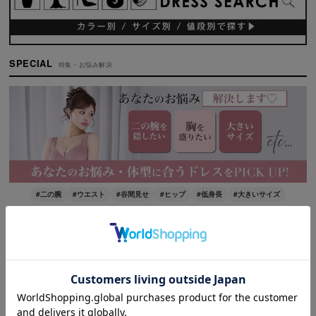
SPECIAL
特集・お悩み解決
#二の腕
#ウエスト
#谷間見せ
#ヒップ
#低身長
#大きいサイズ
PICK UP
ピックアップ