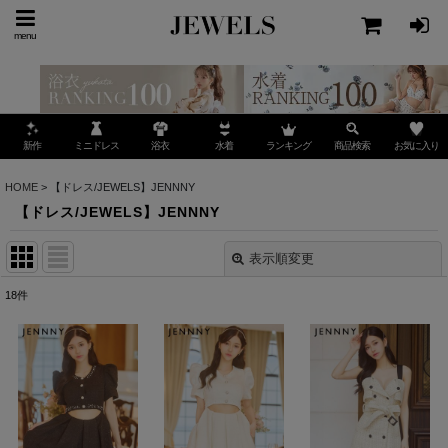
menu
ミニドレス
ランキング
お気に入り
新作
浴衣
水着
商品検索
HOME
>
【ドレス/JEWELS】JENNNY
【ドレス/JEWELS】JENNNY
表示順変更
閉じる
18
件
表示数
:
並び順
:
絞り込む