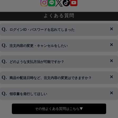
よくある質問
ログインID・パスワードを忘れてしまった
注文内容の変更・キャンセルをしたい
◆下記ページより、ログインIDの変更が可能です。
ログイン情報をお忘れの方はコチラ＞＞
どのような支払方法が可能ですか？
◆即日発送を行なっている関係上、午後以降のご連絡やキャンセル
はご対応できない場合がございます。
ご希望の場合は、お早めにご連絡を頂けますようお願い致します。
商品や配送日時など、注文内容の変更はできますか？
※発送後、発送準備が完了しお手続きが間に合わない場合は変更、
◆代金引換・クレジットカード・携帯キャリア決済・おねだり決
キャンセルをお断りさせて頂くことはがありますのであらかじめご
済・AmazonPayなどがございます。
了承ください。
領収書を発行してほしい
◆商品発送前の変更は承っております。
すでに発送手配済みで、変更処理が間に合わない場合はご容赦くだ
さい。
その他よくある質問はこちら▼
◆領収書はご希望頂いた場合のみ発行しております。