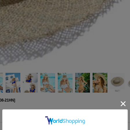
08-21HN
]