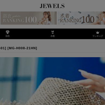
ランキング
浴衣
水着
01]
[
MG-H008-21HN
]