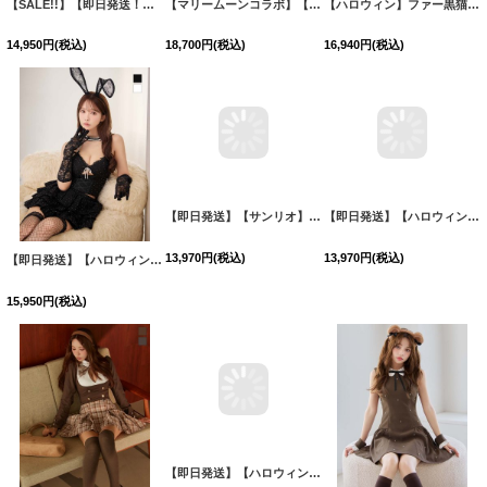
【SALE!!】【即日発送！】【ハロウィン】 レースチャイナセットアップ 【コスプレ5点セット】【XS-Lサイズ】(SE01YN)[HC03]
【マリームーンコラボ】【ハロウィン】ビスチェセットアップキャットコスプレ【コスプレ7点セット】【XS-Lサイズ/2カラー】【一部予約/9月中旬発送予定】[HC03]明日花キララ着用
【ハロウィン】ファー黒猫セットアップ【コスプレ5点セット】【XS-Mサイズ/1カラー】[HC03]明日花キララ着用
14,950
円
(税込)
18,700
円
(税込)
16,940
円
(税込)
【即日発送】【サンリオ】ハローキティキルティングセットアップルームウェア【S-L/1カラー】[HC02]
13,970
円
(税込)
【即日発送】【ハロウィン】バニーレースビスチェセットアップ【コスプレ6点セット】【XS-Mサイズ/2カラー】[HC03]三上悠亜着用
【即日発送】【ハロウィン】ムートンベアセットアップ【コスプレ7点セット】【XS-Mサイズ/1カラー】[HC03]吉木千沙都（ちぃぽぽ）着用
15,950
円
(税込)
13,970
円
(税込)