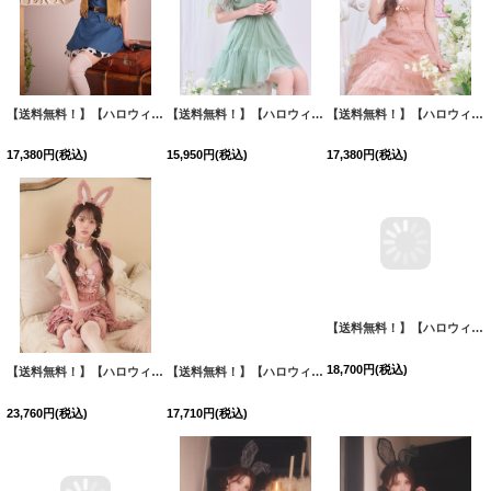
【送料無料！】【ハロウィン】デニムカウガールコスプレセット【コスプレ6点SET】【S-Lサイズ】【予約/9月下旬発送予定】[OF03]吉木千沙都（ちぃぽぽ）着用
【送料無料！】【ハロウィン】オフショル妖精ワンピース【コスプレ5点SET】【XS-Mサイズ】[OF03]吉木千沙都（ちぃぽぽ）着用
【送料無料！】【ハロウィン】妖精ティアードワンピース【コスプレ2点SET】【S-XLサイズ】【予約/9月下旬発送予定】[OF03]吉木千沙都（ちぃぽぽ）着用
17,380
円
(税込)
15,950
円
(税込)
17,380
円
(税込)
【送料無料！】【ハロウィン】ストライプオフショルダー ティアードバニーフリルリボン【コスプレ6点SET】【XS-Mサイズ】【予約/9月下旬発送予定】[OF03]三上悠亜着用
18,700
円
(税込)
【送料無料！】【ハロウィン】ティアードフリルバニーガールセットアップコスプレ【コスプレ7点SET】【XS-Mサイズ】【予約/10月上旬発送予定】[OF03]るい着用
【送料無料！】【ハロウィン】クラシカルキャットティアードスカート【コスプレ6点SET】【XS-Mサイズ】【予約/9月下旬発送予定】[OF03]まいか着用
23,760
円
(税込)
17,710
円
(税込)