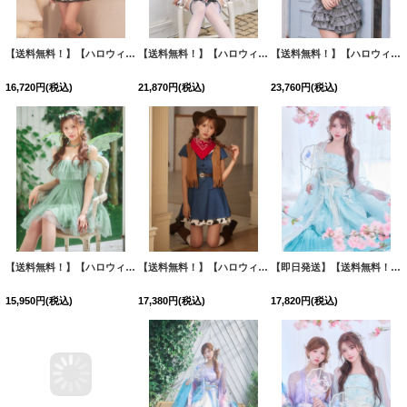
【送料無料！】【ハロウィン】もこもこベアプリーツセットアップ【コスプレ6点SET】【XS-Mサイズ】【予約/9月下旬発送予定】[OF03]
【送料無料！】【ハロウィン】リボンヘッドレースアップゴシックメイドコスプレ【コスプレ5点SET】【XS-Lサイズ】【予約/10月上旬発送予定】[OF03]
【送料無料！】【ハロウィン】ティアードフリルバニーガールセットアップコスプレ【コスプレ7点SET】【XS-Mサイズ】【予約/10月上旬発送予定】[OF03]みあ着用
16,720
円
(税込)
21,870
円
(税込)
23,760
円
(税込)
【送料無料！】【ハロウィン】オフショル妖精ワンピース【コスプレ5点SET】【XS-Mサイズ】[OF03]
【送料無料！】【ハロウィン】デニムカウガールコスプレセット【コスプレ6点SET】【S-Lサイズ】【予約/9月下旬発送予定】[OF03]
【即日発送】【送料無料！】【ハロウィン】アイスブルー刺繍ロングシフォン漢服セット【コスプレ3点SET】【Fサイズ】[OF04]
15,950
円
(税込)
17,380
円
(税込)
17,820
円
(税込)