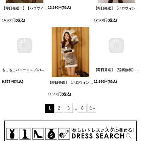
【即日発送！】【ハロウィン】チェック制服セットアップ【コスプレ4点セット】【S-Lサイズ/2カラー】[HC03]三上悠亜着用
【即日発送】【ハロウィン】オフショルプリーツ くまセットアップコスプレ【コスプレ5点セット】【XS-Lサイズ/1カラー】[HC03]三上悠亜着用
【即日発送】【ハロウィン】襟付きノースリーブワンピクマコスプレ【コスプレ4点セット】【XS-Mサイズ/1カラー】[HC03]吉木千沙都（ちぃぽぽ）着用
14,960
円
(税込)
12,980
円
(税込)
12,980
円
(税込)
もこもこバニーコスプレ/アニマルコスプレセット【sugar nineハロウィンコスプレ6点セット】【FREEサイズ/4カラー】[HC03]
【即日発送】【ハロウィン】キルティングビジューうさぎ【コスプレ4点セット】【XS-XLサイズ/1カラー】[HC03]三上悠亜着用
【即日発送】【送料無料】【ハロウィン】 キルティングビジューきつね 【コスプレ4点セット】 【XS-XLサイズ/1カラー】[HC03]明日花キララ着用
9,878
円
(税込)
11,990
円
(税込)
11,990
円
(税込)
1
2
3
...
8
次
»