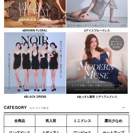
#BROWN FLORAL
#アイスブルードレス
#BLACK DRESS
#あっすん着用 ミディアムドレス
CATEGORY
カテゴリで探す
全商品
再入荷
ミニドレス
露出少なめ
ロングドレス
ミディアム
ワンピース
セットアップ