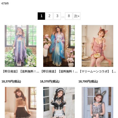
479
件
表示数
:
1
2
3
...
8
次
»
並び順
:
絞り込む
【即日発送】【送料無料！】【ハロウィン】エキゾチックエルフ【コスプレ3点セット】【フリーサイズサイズ/4カラー】[HC03]明日花キララ着用
【即日発送】【送料無料！】【ハロウィン】ブルーグラデーション花刺繍ロングシフォン漢服セット【コスプレ5点SET】【Fサイズ】[OF03]明日花キララ着用
【マリームーンコラボ】【ハロウィン】ビスチェセットアップキャットコスプレ【コスプレ7点セット】【XS-Lサイズ/2カラー】【一部予約/9月中旬発送予定】[HC03]
18,370
円
(税込)
18,370
円
(税込)
18,700
円
(税込)