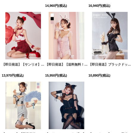
18,370
円
(税込)
14,960
円
(税込)
16,940
円
(税込)
【即日発送】【サンリオ】ハローキティランジェリーセットアップルームウェア【S-L/1カラー】[HC02]
【即日発送】【送料無料！】【ハロウィン】ビジューシアーバニーガール【コスプレ6点セット】【XS-Mサイズ/3カラー】[HC03]
【即日発送】ブラックドットレースバニーコスプレ【sugar nineハロウィン5点セット】【XS-Lサイズ/1カラー】[HC03/HC03]
13,970
円
(税込)
15,950
円
(税込)
10,890
円
(税込)