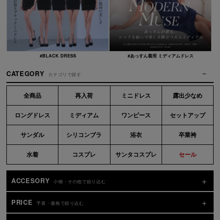
#BLACK DRESS
#あっすん着用 ミディアムドレス
CATEGORY
カテゴリで探す
全商品
再入荷
ミニドレス
露出少なめ
ロングドレス
ミディアム
ワンピース
セットアップ
サンダル
シリコンブラ
浴衣
卒業袴
水着
コスプレ
サンタコスプレ
セール
ACCESORY
小物・その他で絞り込む
PRICE
予算・価格で絞り込む