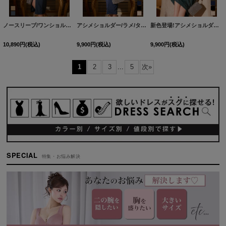
ノースリーブ/ワンショルダー/ラメ/無地/タイト/スリット/ミディアムドレス/キャバドレス【XS-Mサイズ/2カラー】[OF03]【YN】dzwvFV
アシメショルダー/ラメ/タイト/ストレッチ/ミディアムドレス/キャバドレス【XS-Mサイズ/4カラー】[OF03] 【IM】
新色登場!アシメショルダー/ラメ/タイト/ストレッチ/ミディアムドレス/キャバドレス【XS-Mサイズ/4カラー】[OF03] 【IM】
10,890
円
(税込)
9,900
円
(税込)
9,900
円
(税込)
1
2
3
...
5
次
»
SPECIAL
特集・お悩み解決