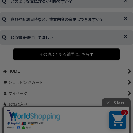
どのような支払方法が可能ですか？
◆即日発送を行なっている関係上、午後以降のご連絡やキャンセル
はご対応できない場合がございます。
ご希望の場合は、お早めにご連絡を頂けますようお願い致します。
商品や配送日時など、注文内容の変更はできますか？
※発送後、発送準備が完了しお手続きが間に合わない場合は変更、
◆代金引換・クレジットカード・携帯キャリア決済・おねだり決
キャンセルをお断りさせて頂くことはがありますのであらかじめご
済・AmazonPayなどがございます。
了承ください。
領収書を発行してほしい
◆商品発送前の変更は承っております。
すでに発送手配済みで、変更処理が間に合わない場合はご容赦くだ
さい。
その他よくある質問はこちら▼
◆領収書はご希望頂いた場合のみ発行しております。
【これからご注文する場合】
HOME
STEP2「お届け先・お支払い」ページにて備考欄に下記の記載をお
願いします。
ショッピングカート
①領収書希望
②宛名（空欄は上様は不可）
マイページ
③但し書き（空欄やお品代は不可）
＞詳細は画像をタップ＜
お気に入り
【すでにご注文が完了している場合】
特定商取引法表示
①お電話・メール・LINEにて領収書希望の連絡をお願い致します
②後日、郵送にて領収書を送らせて頂きます。
ご利用案内