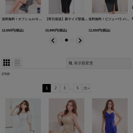
送料無料！オフショル/キャミソール/チュール/ラメ/ストレッチ/ギャザー/タイト/スリット/ミディアムドレス/キャバドレス【XS-Mサイズ/2カラー】[OF01]【SB】dzqgFV【予約商品/8月中旬発送予定】
【即日発送】新サイズ登場!【送料無料】シアー/チュール/ラメ生地/ドッキング/ノースリーブ/タイト/スリット/ミディアムドレス/キャバドレス【XS-Lサイズ/2カラー】[OF03]【IM】dzmuFV
送料無料！ビジュー/ラメ/ストレッチ/ワンショル/チュール袖/サイドスリット/谷間見せ/ミディアムドレス/キャバドレス【XS-Mサイズ/2カラー】[OF01]【SB】dzjsFV【予約商品/8月中旬発送予定】
12,650
円
(税込)
10,890
円
(税込)
12,650
円
(税込)
表示順変更
閉じる
275
件
表示数
:
1
2
3
...
5
次
»
並び順
:
絞り込む