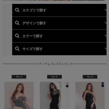
ミディアムドレスランキング
人気ランキング (ミディア
No.4
No.5
No.6