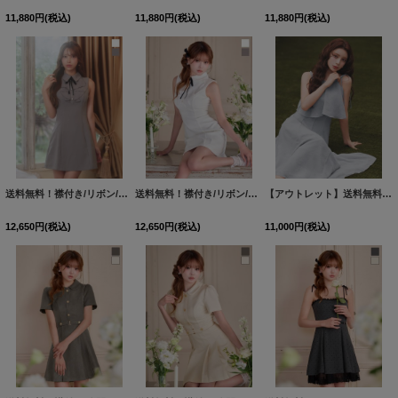
11,880
円
(税込)
11,880
円
(税込)
11,880
円
(税込)
送料無料！襟付き/リボン/ノースリーブ/胸閉じ/スーツ生地/無地/Aライン/ミニドレス/キャバドレス【S-Mサイズ/2カラー】[OF03]【YN】dzwuIA【一部予約商品/8月下旬発送予定】
送料無料！襟付き/リボン/ノースリーブ/胸閉じ/スーツ生地/無地/Aライン/ミニドレス/キャバドレス【S-Mサイズ/2カラー】[OF03]【YN】dzwuIA【一部予約商品/8月下旬発送予定】
【アウトレット】送料無料!【sifeel/シフィール】キャミソール/アメスリ/ビジュー/フリル/シフォン/ロングドレス/キャバドレス【Sサイズ/2カラー】[OF08] 【SB】dzwuLD
12,650
円
(税込)
12,650
円
(税込)
11,000
円
(税込)