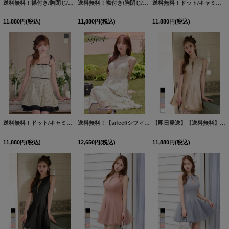
送料無料！襟付き/胸閉じ/ボタン/半袖/プリーツスカート/ミニドレス/キャバドレス【XS-Lサイズ/2カラー】[OF01]【SB】IA
送料無料！襟付き/胸閉じ/ボタン/半袖/プリーツスカート/ミニドレス/キャバドレス【XS-Lサイズ/2カラー】[OF01]【SB】IA
送料無料！ドット/キャミソール/リボン/刺繍レース/フレアスカート/ミニドレス/キャバドレス【S-Mサイズ/2カラー】[OF03]【YN】dzwulA
11,880
円
(税込)
11,880
円
(税込)
11,880
円
(税込)
送料無料！ドット/キャミソール/リボン/刺繍レース/フレアスカート/ミニドレス/キャバドレス【S-Mサイズ/2カラー】[OF03]【YN】dzwulA
送料無料！【sifeel/シフィール】ドット/シアー/ビジュー/ノースリーブ/アメスリ/ティアード/フレア/ワンピース/ロングドレス/キャバドレス【XS-Lサイズ/1カラー】[OF01]【SB】dzwLD【一部予約商品/8月下旬発送予定】
【即日発送】【送料無料】新色登場！フロントジップ/ノースリーブ/フレア/Aライン/ドッキング/チュール/ストレッチ/無地/ミニドレス/キャバドレス【XS-Lサイズ/5カラー】[OF03]【YN】dzquBF
11,880
円
(税込)
12,650
円
(税込)
11,880
円
(税込)