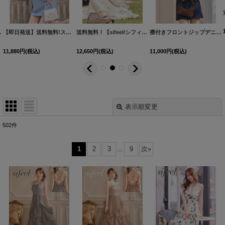
XLサイズ/4カラー】[OF01] 【SB】dzwvBF
【即日発送】送料無料!スクエアネック/フロントジップ/ビジュー/Aライン/ワンピースミニドレス/キャバドレス【XS-XLサイズ/4カラー】[OF01]【SB】dzkgIA
送料無料！【sifeel/シフィール】ドット/シアー/ビジュー/ノースリーブ/アメスリ/ティアード/フレア/ワンピース/ロングドレス/キャバドレス【XS-Lサイズ/1カラー】[OF01]【SB】dzwLD【一部予約商品/8月下旬発送予定】
[
襟付きフロントジップデニムタイトミニドレス/キャバドレス【XS-Mサイズ/1カラー】[OF01]【SB】dzmuAG
57
11,880
円
(税込)
12,650
円
(税込)
11,000
円
(税込)
表示順変更
閉じる
502
件
表示数
:
1
2
3
...
9
次
»
並び順
:
絞り込む