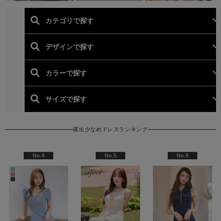
露出少なめドレスランキング
人気ランキング (胸元隠し(
No.4
No.5
No.6