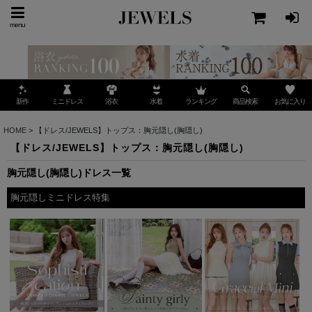
menu
ミニドレス
ランキング
お気に入り
新作
浴衣
水着
商品検索
HOME
>
【ドレス/JEWELS】トップス：胸元隠し(胸隠し)
【ドレス/JEWELS】トップス：胸元隠し(胸隠し)
胸元隠し(胸隠し)ドレス一覧
胸元隠しミニドレス特集