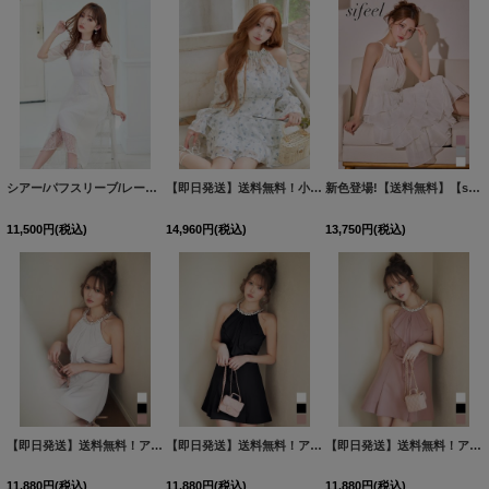
シアー/パフスリーブ/レース/パール/フレアー/七分袖/ワンピースドレス/キャバドレス【S-Lサイズ/1カラー】[HC02]
【即日発送】送料無料！小花柄/アメスリ/オープンショルダー/シアー/シフォン生地/ロングスリーブ/ティアード/フレアスカート/ミニドレス/キャバドレス【XS-Mサイズ/1カラー】[OF03]【YN】dzwsIA
新色登場!【送料無料】【sifeel/シフィール】アメスリティアードワンピースドレス/２段フリル/キャバドレス【XS-Lサイズ/3カラー】[OF03]【YN】dzwvLD【一部予約商品/8月中旬発送予定】
11,500
円
(税込)
14,960
円
(税込)
13,750
円
(税込)
【即日発送】送料無料！アメスリ/ノースリーブ/ビジュー/シフォン/フリル/スーツ生地/プリーツスカート/Aライン/ミニドレス/キャバドレス【XS-Lサイズ/3カラー】[OF03]【YN】dzwuBF
【即日発送】送料無料！アメスリ/ノースリーブ/ビジュー/シフォン/フリル/スーツ生地/プリーツスカート/Aライン/ミニドレス/キャバドレス【XS-Lサイズ/3カラー】[OF03]【YN】dzwuBF
【即日発送】送料無料！アメスリ/ノースリーブ/ビジュー/シフォン/フリル/スーツ生地/プリーツスカート/Aライン/ミニドレス/キャバドレス【XS-Lサイズ/3カラー】[OF03]【YN】dzwuBF
11,880
円
(税込)
11,880
円
(税込)
11,880
円
(税込)