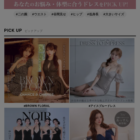
#二の腕
#ウエスト
#谷間見せ
#ヒップ
#低身長
#大きいサイズ
PICK UP
ピックアップ
#BROWN FLORAL
#アイスブルードレス