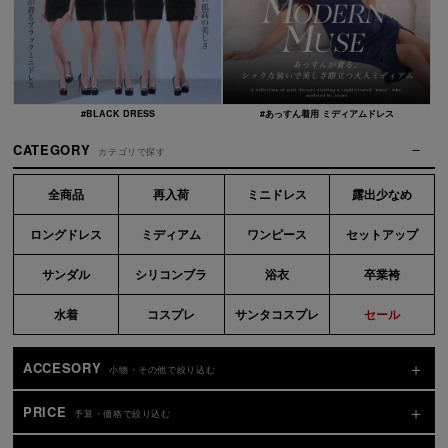
#BLACK DRESS
#あっすん着用 ミディアムドレス
CATEGORY
カテゴリで探す
全商品
再入荷
ミニドレス
露出少なめ
ロングドレス
ミディアム
ワンピース
セットアップ
サンダル
シリコンブラ
浴衣
卒業袴
水着
コスプレ
サンタコスプレ
セール
ACCESORY
小物・その他で絞り込む
PRICE
予算・価格で絞り込む