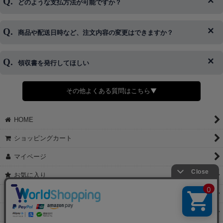
どのような支払方法が可能ですか？
◆即日発送を行なっている関係上、午後以降のご連絡やキャンセル
はご対応できない場合がございます。
ご希望の場合は、お早めにご連絡を頂けますようお願い致します。
商品や配送日時など、注文内容の変更はできますか？
※発送後、発送準備が完了しお手続きが間に合わない場合は変更、
◆代金引換・クレジットカード・携帯キャリア決済・おねだり決
キャンセルをお断りさせて頂くことはがありますのであらかじめご
済・AmazonPayなどがございます。
了承ください。
領収書を発行してほしい
◆商品発送前の変更は承っております。
すでに発送手配済みで、変更処理が間に合わない場合はご容赦くだ
さい。
その他よくある質問はこちら▼
◆領収書はご希望頂いた場合のみ発行しております。
【これからご注文する場合】
HOME
STEP2「お届け先・お支払い」ページにて備考欄に下記の記載をお
願いします。
ショッピングカート
①領収書希望
②宛名（空欄は上様は不可）
マイページ
③但し書き（空欄やお品代は不可）
＞詳細は画像をタップ＜
お気に入り
【すでにご注文が完了している場合】
特定商取引法表示
①お電話・メール・LINEにて領収書希望の連絡をお願い致します
②後日、郵送にて領収書を送らせて頂きます。
ご利用案内