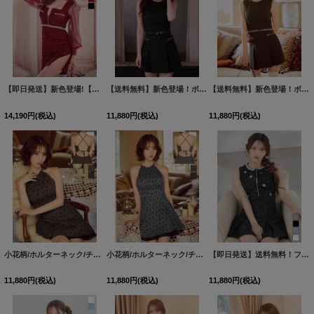
【即日発送】新色登場!【送料無料】スクエアネック/フロントジップ/チュール袖/シアー/刺繍/レース/タイト/スリット/ミニドレス/キャバドレス【XS-XLサイズ/6カラー】[OF03-X]【YN】dzj
【送料無料】新色登場！ボックスプリーツ/ノースリーブ/バイカラー/スーツ生地/無地/インナーパンツ/セットアップ/ミニドレス/キャバドレス【XS-XLサイズ/4カラー】[OF01]【SB】dzquAG
【送料無料】新色登場！ボックスプリーツ/ノースリーブ/バイカラー/スーツ生地/無地/インナーパンツ/セットアップ/ミニドレス/キャバドレス【XS-XLサイズ/4カラー】[OF01]【SB】dzquAG
14,190
円
(税込)
11,880
円
(税込)
11,880
円
(税込)
小花柄/ホルターネック/チュール/背中見せ/フレアスカート/ミニドレス/キャバドレス【XS-Mサイズ/2カラー】[OF01]【SB】dzjgBF
小花柄/ホルターネック/チュール/背中見せ/フレアスカート/ミニドレス/キャバドレス【XS-Mサイズ/2カラー】[OF01]【SB】dzjgBF
【即日発送】送料無料！フロントジップ/ノースリーブ/フラワースパンコール/ビジュー/ツイード/プリーツ/Aライン/ミニドレス/キャバドレス【XS-XLサイズ/4カラー】[OF01] 【SB】dzwvBF
11,880
円
(税込)
11,880
円
(税込)
11,880
円
(税込)