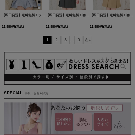
【即日発送】送料無料！フロントジップ/ノースリーブ/フラワースパンコール/ビジュー/ツイード/プリーツ/Aライン/ミニドレス/キャバドレス【XS-XLサイズ/4カラー】[OF01] 【SB】dzwvBF
【即日発送】送料無料！襟付き/フロントジップ/半袖/スーツ生地/プリーツ/Aライン/バイカラー/ミニドレス/キャバドレス【S-Mサイズ/2カラー】[OF01]【SB】dzwuIA
【即日発送】送料無料！襟付き/フロントジップ/半袖/スーツ生地/プリーツ/Aライン/バイカラー/ミニドレス/キャバドレス【S-Mサイズ/2カラー】[OF01]【SB】dzwuIA
11,880
円
(税込)
11,880
円
(税込)
11,880
円
(税込)
1
2
3
...
9
次
»
SPECIAL
特集・お悩み解決