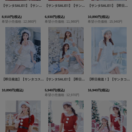
【サンタSALE!!】【サンタコス 4点セット】【S-Lサイズ/2カラー】リボン付きチュールロングスカートサンタコスプレ[HC02]
【サンタSALE!!】【サンタコス 5点セット】【S-Mサイズ/2カラー】ベロアワンピースサンタ[HC02]
【サンタSALE!!】【即日発送！】【サンタコス 4点セット】【S-Mサイズ/2カラー】立体ローズショートインスカートサンタコスプレ[HC03]
8,910
円
(税込)
6,930
円
(税込)
10,890
円
(税込)
希望小売価格
:
12,980
円
希望小売価格
:
11,980
円
希望小売価格
:
15,940
円
【即日発送】【サンタコス 5点セット】【S-Lサイズ/1カラー】ポンチョ付きベアトップマーメイドスカートサンタコスプレ[HC03]
【サンタSALE!!】【即日発送！】【サンタコス 4点セット】【S-Mサイズ/1カラー】ギンガムチェックサンタコスプレ[HC02]
【即日発送！】【サンタコス 4点セット】【XS-XLサイズ/3カラー】ツイードビジュープリーツスカートサンタコスプレ[HC03]
10,890
円
(税込)
5,940
円
(税込)
16,940
円
(税込)
希望小売価格
:
12,970
円