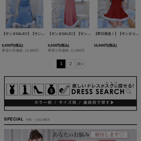
【サンタSALE!!】【サンタコス 5点セット】【S-Lサイズ/2カラー】ビジューニットワンピースサンタコスプレ[HC02]
【サンタSALE!!】【サンタコス 5点セット】【S-Lサイズ/2カラー】ビジューニットワンピースサンタコスプレ[HC02]
【即日発送！】【サンタコス 4点セット】【XS-XLサイズ/3カラー】ツイードビジュープリーツスカートサンタコスプレ[HC03]
6,930
円
(税込)
6,930
円
(税込)
16,940
円
(税込)
希望小売価格
:
11,980
円
希望小売価格
:
11,980
円
1
2
次
»
SPECIAL
特集・お悩み解決