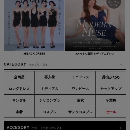
#BLACK DRESS
#あっすん着用 ミディアムドレス
CATEGORY
カテゴリで探す
全商品
再入荷
ミニドレス
露出少なめ
ロングドレス
ミディアム
ワンピース
セットアップ
サンダル
シリコンブラ
浴衣
卒業袴
水着
コスプレ
サンタコスプレ
セール
ACCESORY
小物・その他で絞り込む