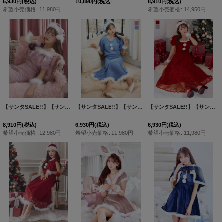
6,930
円
(税込)
10,890
円
(税込)
8,910
円
(税込)
希望小売価格
:
11,980
円
希望小売価格
:
14,950
円
【サンタSALE!!】【サンタコス4点セット】【S-Lサイズ/1カラー】オーガンジーオフショルダーサンタコスプレ[HC03]
【サンタSALE!!】【サンタコス 5点セット】【S-Lサイズ/2カラー】ビジューニットワンピースサンタコスプレ[HC02]
【サンタSALE!!】【サンタコス 5点セット】【S-Mサイズ/2カラー】ベロアワンピースサンタ[HC02]
8,910
円
(税込)
6,930
円
(税込)
6,930
円
(税込)
希望小売価格
:
12,980
円
希望小売価格
:
11,980
円
希望小売価格
:
11,980
円