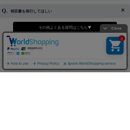
キャンセルをお断りさせて頂くことはがありますのであらかじめご
済・AmazonPayなどがございます。
了承ください。
領収書を発行してほしい
◆商品発送前の変更は承っております。
すでに発送手配済みで、変更処理が間に合わない場合はご容赦くだ
さい。
その他よくある質問はこちら▼
◆領収書はご希望頂いた場合のみ発行しております。
【これからご注文する場合】
HOME
STEP2「お届け先・お支払い」ページにて備考欄に下記の記載をお
願いします。
ショッピングカート
①領収書希望
②宛名（空欄は上様は不可）
マイページ
③但し書き（空欄やお品代は不可）
＞詳細は画像をタップ＜
お気に入り
【すでにご注文が完了している場合】
特定商取引法表示
①お電話・メール・LINEにて領収書希望の連絡をお願い致します
②後日、郵送にて領収書を送らせて頂きます。
ご利用案内
【マイページから発行する場合】
お問い合せ
①マイページから購入履歴→購入内容→領収書発行を選択。
②後日、郵送にて領収書を送らせて頂きます。
個人情報保護方針