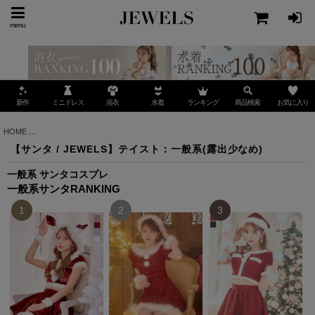
menu
ミニドレス
ランキング
お気に入り
新作
浴衣
水着
商品検索
HOME
>
【サンタ / JEWELS】テイスト：一般系(露出少なめ)
【サンタ / JEWELS】テイスト：一般系(露出少なめ)
一般系 サンタコスプレ
一般系サンタRANKING