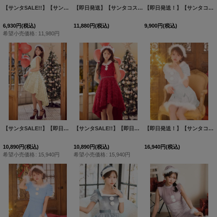
【サンタSALE!!】【サンタコス 4点セット】【S-Lサイズ/1カラー】フラワーレースワンピースサンタ[HC02]
【即日発送】【サンタコス 5点セット】【XS-XLサイズ/4カラー】セットアップバニーフレアサンタ[HC03]三上悠亜着用
【即日発送！】【サンタコス 4点セット】【S-Lサイズ/2カラー】ポンチョ付きフレアサンタコスプレ[HC03]
6,930
円
(税込)
11,880
円
(税込)
9,900
円
(税込)
希望小売価格
:
11,980
円
【サンタSALE!!】【即日発送！】【サンタコス 4点セット】【S-Mサイズ/2カラー】立体ローズショートインスカートサンタコスプレ[HC03]三上悠亜着用
【サンタSALE!!】【即日発送！】【サンタコス 4点セット】【S-Mサイズ/2カラー】立体ローズショートインスカートサンタコスプレ[HC03]三上悠亜着用
【即日発送！】【サンタコス 4点セット】【XS-XLサイズ/3カラー】ツイードビジュープリーツスカートサンタコスプレ[HC03]
10,890
円
(税込)
10,890
円
(税込)
16,940
円
(税込)
希望小売価格
:
15,940
円
希望小売価格
:
15,940
円