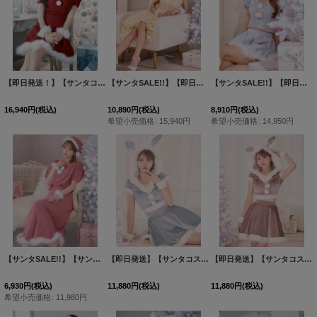
【即日発送！】【サンタコス 4点セット】【XS-XLサイズ/3カラー】ツイードビジュープリーツスカートサンタコスプレ[HC03]三上悠亜着用
【サンタSALE!!】【即日発送！】【サンタコス 4点セット】【S-Mサイズ/2カラー】立体ローズショートインスカートサンタコスプレ[HC03]
【サンタSALE!!】【即日発送！】【サンタコス 5点セット】【S-Lサイズ/1カラー】セットアップリボンサンタコスプレ[HC03]
16,940
円
(税込)
10,890
円
(税込)
8,910
円
(税込)
希望小売価格
:
15,940
円
希望小売価格
:
14,950
円
【サンタSALE!!】【サンタコス 5点セット】【S-Lサイズ/2カラー】ビジューニットワンピースサンタコスプレ[HC02]
【即日発送】【サンタコス 5点セット】【XS-XLサイズ/4カラー】セットアップバニーフレアサンタ[HC03]
【即日発送】【サンタコス 5点セット】【XS-XLサイズ/4カラー】セットアップバニーフレアサンタ[HC03]
6,930
円
(税込)
11,880
円
(税込)
11,880
円
(税込)
希望小売価格
:
11,980
円