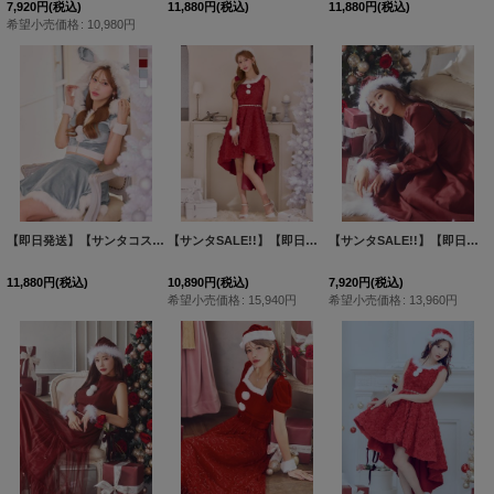
7,920
円
(税込)
11,880
円
(税込)
11,880
円
(税込)
希望小売価格
:
10,980
円
【即日発送】【サンタコス 5点セット】【XS-XLサイズ/4カラー】セットアップバニーフレアサンタ[HC03]
【サンタSALE!!】【即日発送！】【サンタコス 4点セット】【S-Mサイズ/2カラー】立体ローズショートインスカートサンタコスプレ[HC03]
【サンタSALE!!】【即日発送】【サンタコス 4点セット】【S-Lサイズ/2カラー】バックリボンフレアワンピースサンタコスプレ[HC02]
11,880
円
(税込)
10,890
円
(税込)
7,920
円
(税込)
希望小売価格
:
15,940
円
希望小売価格
:
13,960
円