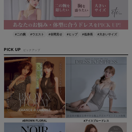
#二の腕
#ウエスト
#谷間見せ
#ヒップ
#低身長
#大きいサイズ
PICK UP
ピックアップ
#BROWN FLORAL
#アイスブルードレス