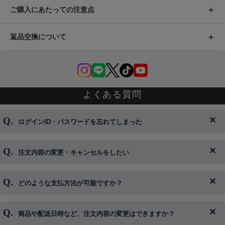
ご購入にあたっての注意点
返品交換について
よくある質問
ログインID・パスワードを忘れてしまった
注文内容の変更・キャンセルをしたい
◆下記ページより、ログインIDの変更が可能です。
ログイン情報をお忘れの方はコチラ＞＞
どのような支払方法が可能ですか？
◆即日発送を行なっている関係上、午後以降のご連絡やキャンセル
はご対応できない場合がございます。
ご希望の場合は、お早めにご連絡を頂けますようお願い致します。
商品や配送日時など、注文内容の変更はできますか？
※発送後、発送準備が完了しお手続きが間に合わない場合は変更、
◆代金引換・クレジットカード・携帯キャリア決済・おねだり決