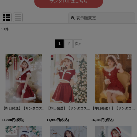
表示順変更
閉じる
91
件
表示数
:
1
2
次
»
並び順
:
絞り込む
【即日発送】【サンタコス 5点セット】【XS-XLサイズ/4カラー】セットアップバニーフレアサンタ[HC03]明日花キララ着用
【即日発送】【サンタコス 5点セット】【XS-Lサイズ/2カラー】ラメツイードセットアップサンタ[HC02]三上悠亜着用
【即日発送！】【サンタコス 4点セット】【XS-XLサイズ/3カラー】ツイードビジュープリーツスカートサンタコスプレ[HC03]
11,880
円
(税込)
11,990
円
(税込)
16,940
円
(税込)