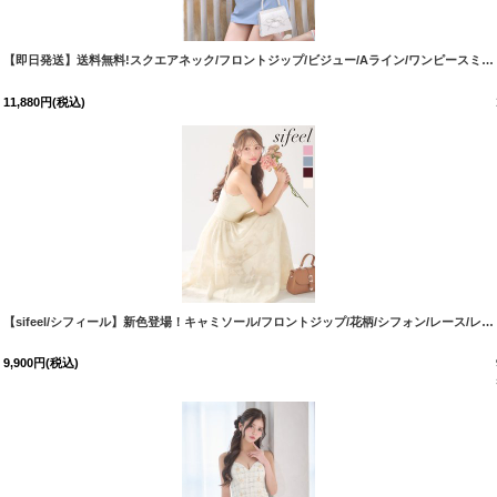
[
8422SBdzkgIA-260
【即日発送】送料無料!スクエアネック/フロントジップ/ビジュー/Aライン/ワンピースミニドレス/キャバドレス【XS-XLサイズ/4カラー】[OF01]【SB】dzkgIA
11,880
円
(税込)
【sifeel/シフィール】新色登場！キャミソール/フロントジップ/花柄/シフォン/レース/レイヤード/フレア/ワンピースドレス/キャバドレス【XS-Lサイズ/4カラー】[OF03] 【IM】
9,900
円
(税込)