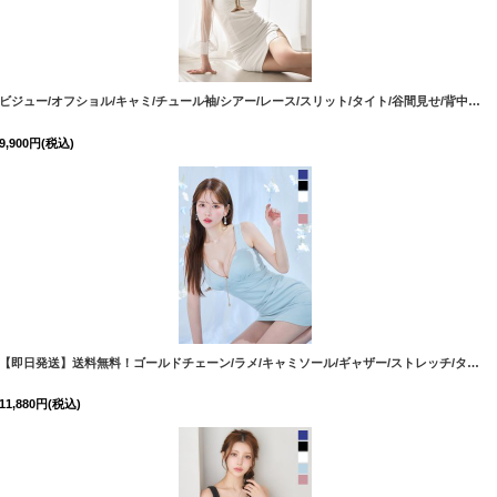
[
4992YNdzw-260728-1
]
ビジュー/オフショル/キャミ/チュール袖/シアー/レース/スリット/タイト/谷間見せ/背中隠し/ミニドレス/キャバドレス【XS-XLサイズ/5カラー】[OF03] 【YN】dzw
9,900
円
(税込)
[
5572YNdzwvC
【即日発送】送料無料！ゴールドチェーン/ラメ/キャミソール/ギャザー/ストレッチ/タイト/ミニドレス/キャバドレス【XS-Mサイズ/5カラー】[OF03] 【YN】dzwvCA
11,880
円
(税込)