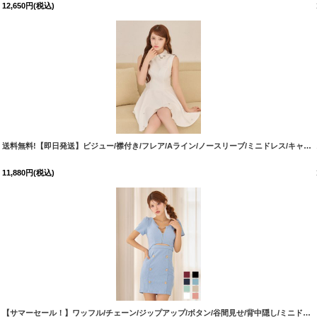
12,650
円
(税込)
[
524
送料無料!【即日発送】ビジュー/襟付き/フレア/Aライン/ノースリーブ/ミニドレス/キャバドレス【XS-XLサイズ/1カラー】[OF01]【SB】dzqIA
11,880
円
(税込)
[
5125YNdzj-260730-1
]
【サマーセール！】ワッフル/チェーン/ジップアップ/ボタン/谷間見せ/背中隠し/ミニドレス/キャバドレス【XS-XLサイズ/8カラー】[OF03-X] 【YN】dzw