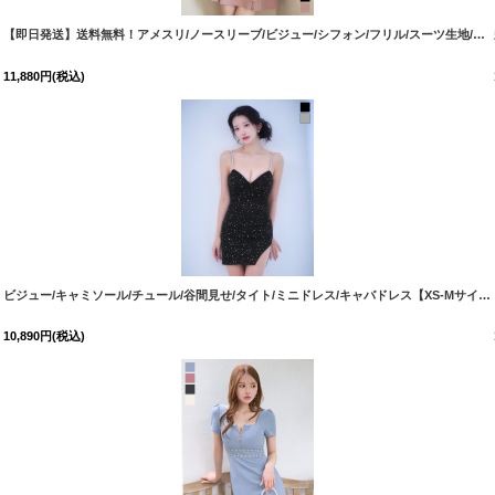
【即日発送】送料無料！アメスリ/ノースリーブ/ビジュー/シフォン/フリル/スーツ生地/プリーツスカート/Aライン/ミニドレス/キャバドレス【XS-Lサイズ/3カラー】[OF03]【YN】dzwuBF
11,880
円
(税込)
[
J-1008IMBF-260612-1
]
ビジュー/キャミソール/チュール/谷間見せ/タイト/ミニドレス/キャバドレス【XS-Mサイズ/2カラー】[OF03]【YN】dzwsCAS
10,890
円
(税込)