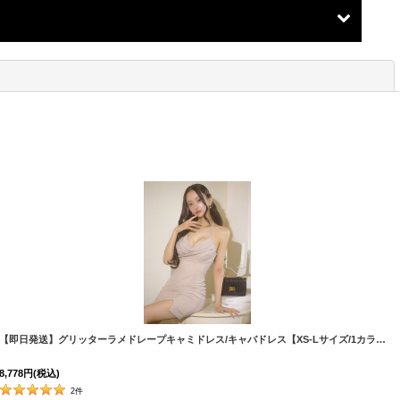
閉じる
[
5898YNdzmgLD-260807-2
]
【即日発送】グリッターラメドレープキャミドレス/キャバドレス【XS-Lサイズ/1カラー】[OF03] 【YN】dzj
8,778
円
(税込)
2
件