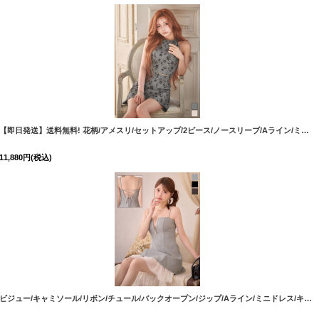
[
5919YNdzmsCA-260311-2
]
【即日発送】送料無料! 花柄/アメスリ/セットアップ/2ピース/ノースリーブ/Aライン/ミニドレス/キャバドレス【XS-Lサイズ/2カラー】【】[OF01]【SB】dzmvIA
11,880
円
(税込)
3817SBdzwgBF-260805-3
]
[
3817SBdz
ビジュー/キャミソール/リボン/チュール/バックオープン/ジップ/Aライン/ミニドレス/キャバドレス【XS-Mサイズ/3カラー】【予約商品/8月中旬発送予定】 [OF01]【SB】dzwgBF