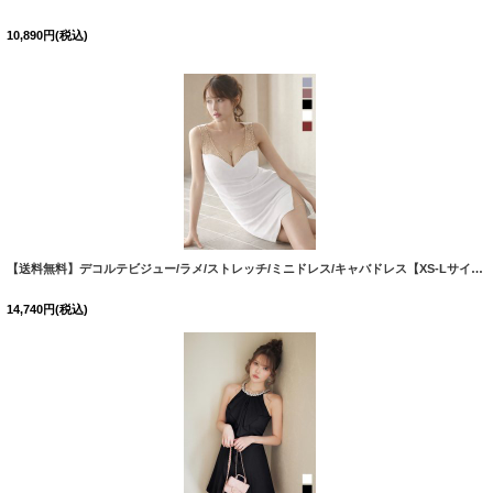
10,890
円
(税込)
【送料無料】デコルテビジュー/ラメ/ストレッチ/ミニドレス/キャバドレス【XS-Lサイズ/5カラー】[OF03] 【YN】dzwvGI【一部予約商品/8月下旬発送予定】
14,740
円
(税込)