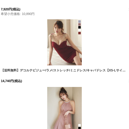
7,920
円
(税込)
希望小売価格
:
10,890
円
[
5757YNdzwvGI-2512
【送料無料】デコルテビジュー/ラメ/ストレッチ/ミニドレス/キャバドレス【XS-Lサイズ/5カラー】[OF03] 【YN】dzwvGI【一部予約商品/8月下旬発送予定】
14,740
円
(税込)