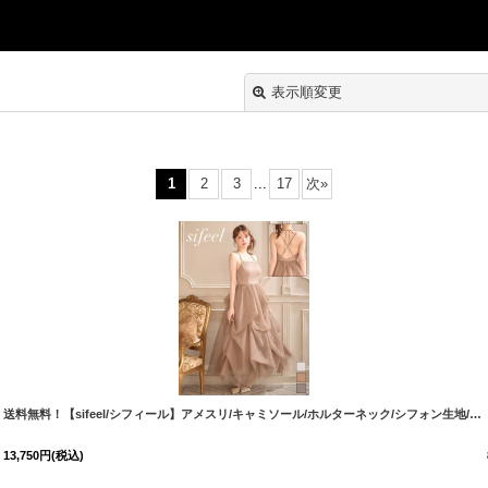
表示順変更
1
2
3
...
17
次
»
絞り込む
送料無料！【sifeel/シフィール】アメスリ/キャミソール/ホルターネック/シフォン生地/無地/レイヤード/ワンピース/キャバドレス【XS-Mサイズ/3カラー】[OF03]【YN】dzmgLD【一部予約商品/8月下旬-9月中旬発送予定】
13,750
円
(税込)