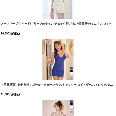
[
5623YNdzcoCA-260725-1
]
ノースリーブ/ツイード/プリーツ/Aライン/チェック柄/ボタン/谷間見せ/ミニドレス/キャバドレス【XS-Mサイズ/1カラー】[OF03] 【YN】dzw
10,890
円
(税込)
[
3395SBdzwFV-260724-1
【即日発送】送料無料！ゴールドチェーン/ラメ/キャミソール/ギャザー/ストレッチ/タイト/ミニドレス/キャバドレス【XS-Mサイズ/5カラー】[OF03] 【YN】dzwvCA
]
11,880
円
(税込)