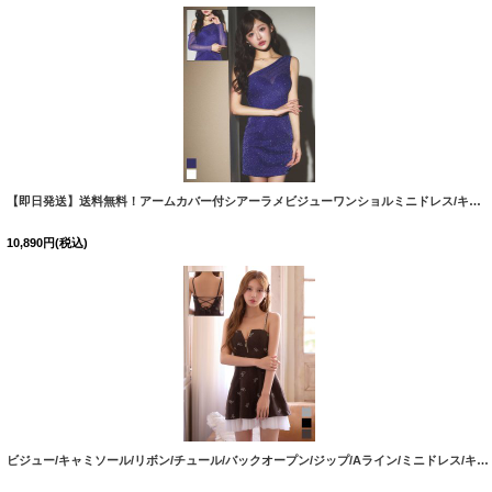
【即日発送】送料無料！アームカバー付シアーラメビジューワンショルミニドレス/キャバドレス【XS-Mサイズ/2カラー】[OF03]【YN】dzmsCA
10,890
円
(税込)
ビジュー/キャミソール/リボン/チュール/バックオープン/ジップ/Aライン/ミニドレス/キャバドレス【XS-Mサイズ/3カラー】【予約商品/8月中旬発送予定】 [OF01]【SB】dzwgBF