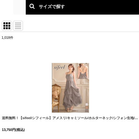
サイズで探す
1,018
件
表示数
:
並び順
:
送料無料！【sifeel/シフィール】アメスリ/キャミソール/ホルターネック/シフォン生地/無地/レイヤード/ワンピース/キャバドレス【XS-Mサイズ/3カラー】[OF03]【YN】dzmgLD【一部予約商品/8月下旬-9月中旬発送予定】
13,750
円
(税込)