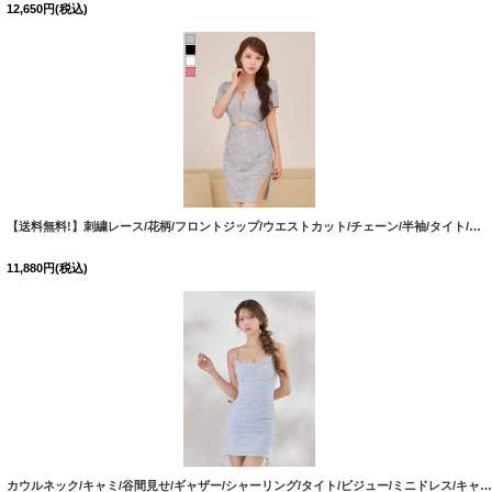
12,650
円
(税込)
【送料無料!】刺繍レース/花柄/フロントジップ/ウエストカット/チェーン/半袖/タイト/シアースリット/ミニドレス/キャバドレス【XS-XLサイズ/4カラー】[OF03] 【YN】dzwg
11,880
円
(税込)
カウルネック/キャミ/谷間見せ/ギャザー/シャーリング/タイト/ビジュー/ミニドレス/キャバドレス【XS-Lサイズ/1カラー】[OF03-U] dzj