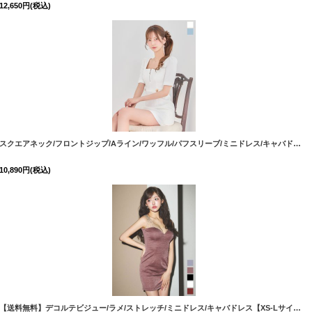
12,650
円
(税込)
2YNdzwg-260804-1
]
[
3533SBdzqIA-260804-1
]
スクエアネック/フロントジップ/Aライン/ワッフル/パフスリーブ/ミニドレス/キャバドレス【XS-XLサイズ/2カラー】[OF01] 【SB】dzcu
10,890
円
(税込)
[
5029YNdzw-260730-1
【送料無料】デコルテビジュー/ラメ/ストレッチ/ミニドレス/キャバドレス【XS-Lサイズ/5カラー】[OF03] 【YN】dzwvGI【一部予約商品/8月下旬発送予定】
]