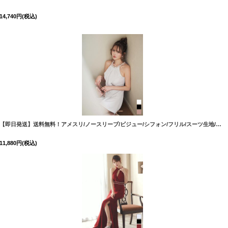
14,740
円
(税込)
23-1
]
[
5757YNdzwvGI-2510
【即日発送】送料無料！アメスリ/ノースリーブ/ビジュー/シフォン/フリル/スーツ生地/プリーツスカート/Aライン/ミニドレス/キャバドレス【XS-Lサイズ/3カラー】[OF03]【YN】dzwuBF
11,880
円
(税込)