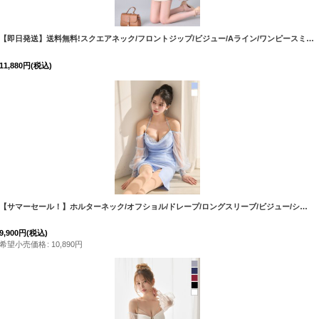
608-2
]
[
8422SBdzkgIA-2606
【即日発送】送料無料!スクエアネック/フロントジップ/ビジュー/Aライン/ワンピースミニドレス/キャバドレス【XS-XLサイズ/4カラー】[OF01]【SB】dzkgIA
11,880
円
(税込)
[
J-946IM-260109-1
]
【サマーセール！】ホルターネック/オフショル/ドレープ/ロングスリーブ/ビジュー/シフォン生地/無地/タイト/スリット/ミニドレス/キャバドレス【XS-Lサイズ/2カラー】[OF03] 【YN】dzy
[
J-9
9,900
円
(税込)
希望小売価格
:
10,890
円