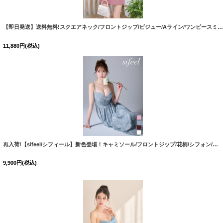
【即日発送】送料無料!スクエアネック/フロントジップ/ビジュー/Aライン/ワンピースミニドレス/キャバドレス【XS-XLサイズ/4カラー】[OF01]【SB】dzkgIA
11,880
円
(税込)
再入荷!【sifeel/シフィール】新色登場！キャミソール/フロントジップ/花柄/シフォン/レース/レイヤード/フレア/ワンピースドレス/キャバドレス【XS-Lサイズ/4カラー】[OF03] 【IM】
9,900
円
(税込)