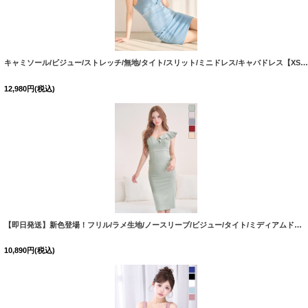
キャミソール/ビジュー/ストレッチ/無地/タイト/スリット/ミニドレス/キャバドレス【XS-Mサイズ/1カラー】[OF03] 【YN】dzcoCA
12,980
円
(税込)
【即日発送】新色登場！フリル/ラメ生地/ノースリーブ/ビジュー/タイト/ミディアムドレス/キャバドレス【XS-Mサイズ/5カラー】[OF01] 【SB】dzwFV
10,890
円
(税込)