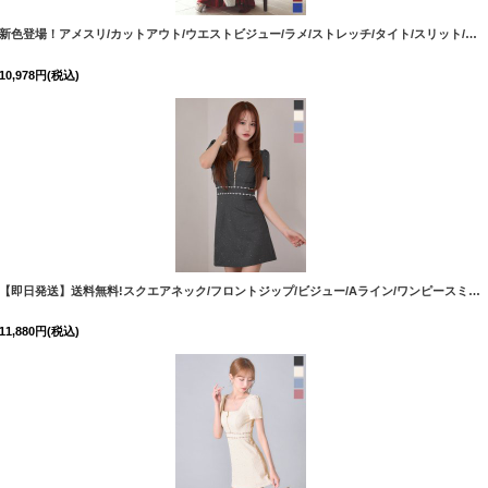
[
5940YNdzwuBF-260427-2
]
新色登場！アメスリ/カットアウト/ウエストビジュー/ラメ/ストレッチ/タイト/スリット/ロングドレス/キャバドレス【S-Lサイズ/4カラー】[OF03] 【IM】
10,978
円
(税込)
[
6021YNdzwsCAS-260729-1
]
【即日発送】送料無料!スクエアネック/フロントジップ/ビジュー/Aライン/ワンピースミニドレス/キャバドレス【XS-XLサイズ/4カラー】[OF01]【SB】dzkgIA
11,880
円
(税込)