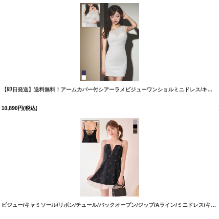
[
5919YNdzmsCA-260311-1
]
【即日発送】送料無料！アームカバー付シアーラメビジューワンショルミニドレス/キャバドレス【XS-Mサイズ/2カラー】[OF03]【YN】dzmsCA
10,890
円
(税込)
ビジュー/キャミソール/リボン/チュール/バックオープン/ジップ/Aライン/ミニドレス/キャバドレス【XS-Mサイズ/3カラー】（8月中旬発送予定） [OF01]【SB】dzwgBF
[