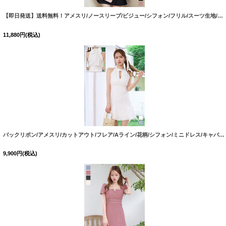
【即日発送】送料無料！アメスリ/ノースリーブ/ビジュー/シフォン/フリル/スーツ生地/プリーツスカート/Aライン/ミニドレス/キャバドレス【XS-Lサイズ/3カラー】[OF03]【YN】dzwuBF
11,880
円
(税込)
バックリボン/アメスリ/カットアウト/フレア/Aライン/花柄/シフォン/ミニドレス/キャバドレス【XS-Mサイズ/2カラー】[OF03]【IM】BF
9,900
円
(税込)