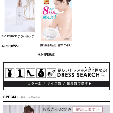
B.C.FORCE テラヘルツテクノロジー B.C.フォース ピュア スキン ローション （化粧水）【60ml 】[OF02]
【医薬部外品】背中ニキビ 保湿 クリーム ジュエルレイン[OF02]
4,378
円
(税込)
6,848
円
(税込)
SPECIAL
特集・お悩み解決