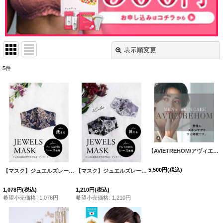
表示順変更
閉じる
5
件
表示数
:
並び順
:
絞り込む
【AVIETREHOM/アヴィエトラオム】メンズ オールインワンフェイスパック/メンズパック[OF02C]
5,500
円
(税込)
【マスク】ジュエルズレースマスク[OF08]
[
MSK001
]
【マスク】ジュエルズレースマスク[OF08]
[
MSK002
]
1,078
円
(税込)
1,210
円
(税込)
希望小売価格
:
1,078
円
希望小売価格
:
1,210
円