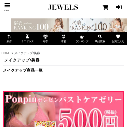
menu
ミニドレス
ランキング
お気に入り
新作
浴衣
水着
商品検索
HOME
>
メイクアップ/美容
メイクアップ/美容
メイクアップ商品一覧