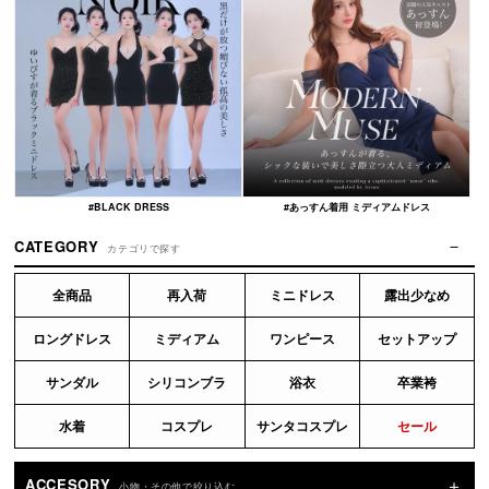
#BLACK DRESS
#あっすん着用 ミディアムドレス
CATEGORY
カテゴリで探す
全商品
再入荷
ミニドレス
露出少なめ
ロングドレス
ミディアム
ワンピース
セットアップ
サンダル
シリコンブラ
浴衣
卒業袴
水着
コスプレ
サンタコスプレ
セール
ACCESORY
小物・その他で絞り込む