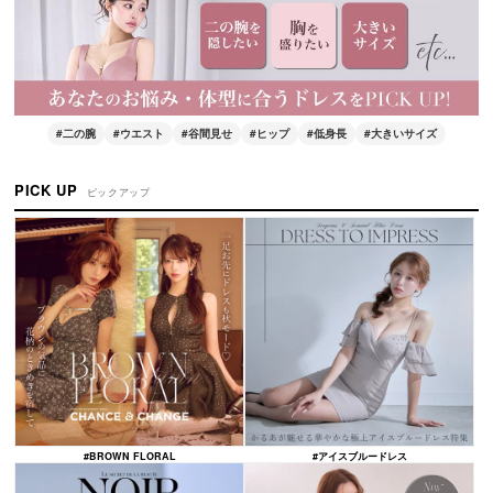
#二の腕
#ウエスト
#谷間見せ
#ヒップ
#低身長
#大きいサイズ
PICK UP
ピックアップ
#BROWN FLORAL
#アイスブルードレス