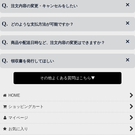
注文内容の変更・キャンセルをしたい
◆下記ページより、ログインIDの変更が可能です。
ログイン情報をお忘れの方はコチラ＞＞
どのような支払方法が可能ですか？
◆即日発送を行なっている関係上、午後以降のご連絡やキャンセル
はご対応できない場合がございます。
ご希望の場合は、お早めにご連絡を頂けますようお願い致します。
商品や配送日時など、注文内容の変更はできますか？
※発送後、発送準備が完了しお手続きが間に合わない場合は変更、
◆代金引換・クレジットカード・携帯キャリア決済・おねだり決
キャンセルをお断りさせて頂くことはがありますのであらかじめご
済・AmazonPayなどがございます。
了承ください。
領収書を発行してほしい
◆商品発送前の変更は承っております。
すでに発送手配済みで、変更処理が間に合わない場合はご容赦くだ
さい。
その他よくある質問はこちら▼
◆領収書はご希望頂いた場合のみ発行しております。
【これからご注文する場合】
HOME
STEP2「お届け先・お支払い」ページにて備考欄に下記の記載をお
願いします。
ショッピングカート
①領収書希望
②宛名（空欄は上様は不可）
マイページ
③但し書き（空欄やお品代は不可）
＞詳細は画像をタップ＜
お気に入り