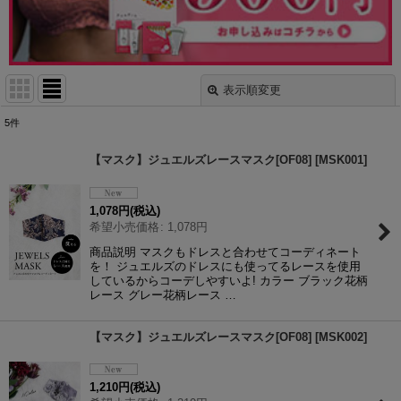
表示順変更
閉じる
5
件
表示数
:
【マスク】ジュエルズレースマスク[OF08]
[
MSK001
]
並び順
:
1,078
円
(税込)
希望小売価格
:
1,078
円
絞り込む
商品説明 マスクもドレスと合わせてコーディネート
を！ ジュエルズのドレスにも使ってるレースを使用
しているからコーデしやすいよ! カラー ブラック花柄
レース グレー花柄レース …
【マスク】ジュエルズレースマスク[OF08]
[
MSK002
]
1,210
円
(税込)