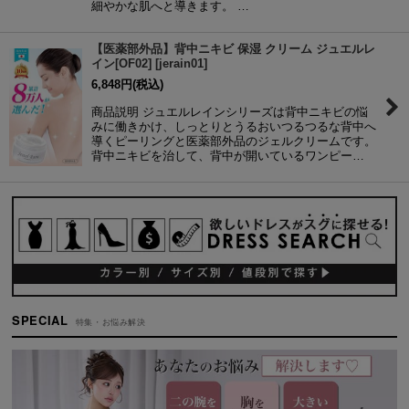
細やかな肌へと導きます。 …
【医薬部外品】背中ニキビ 保湿 クリーム ジュエルレ
イン[OF02]
[
jerain01
]
6,848
円
(税込)
商品説明 ジュエルレインシリーズは背中ニキビの悩
みに働きかけ、しっとりとうるおいつるつるな背中へ
導くピーリングと医薬部外品のジェルクリームです。
背中ニキビを治して、背中が開いているワンピー…
SPECIAL
特集・お悩み解決