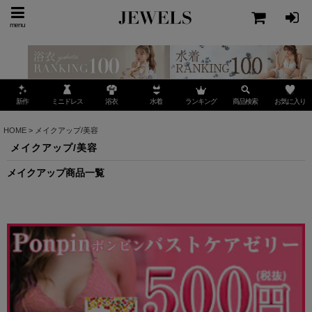
menu
ミニドレス
ランキング
お気に入り
新作
浴衣
水着
商品検索
HOME
>
メイクアップ/美容
メイクアップ/美容
メイクアップ商品一覧