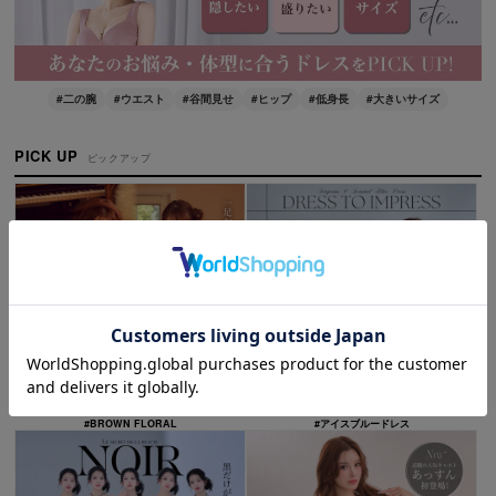
#二の腕
#ウエスト
#谷間見せ
#ヒップ
#低身長
#大きいサイズ
PICK UP
ピックアップ
#BROWN FLORAL
#アイスブルードレス