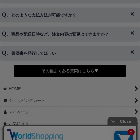
ログイン情報をお忘れの方はコチラ＞＞
どのような支払方法が可能ですか？
◆即日発送を行なっている関係上、午後以降のご連絡やキャンセル
はご対応できない場合がございます。
ご希望の場合は、お早めにご連絡を頂けますようお願い致します。
商品や配送日時など、注文内容の変更はできますか？
※発送後、発送準備が完了しお手続きが間に合わない場合は変更、
◆代金引換・クレジットカード・携帯キャリア決済・おねだり決
キャンセルをお断りさせて頂くことはがありますのであらかじめご
済・AmazonPayなどがございます。
了承ください。
領収書を発行してほしい
◆商品発送前の変更は承っております。
すでに発送手配済みで、変更処理が間に合わない場合はご容赦くだ
さい。
その他よくある質問はこちら▼
◆領収書はご希望頂いた場合のみ発行しております。
【これからご注文する場合】
HOME
STEP2「お届け先・お支払い」ページにて備考欄に下記の記載をお
願いします。
ショッピングカート
①領収書希望
②宛名（空欄は上様は不可）
マイページ
③但し書き（空欄やお品代は不可）
＞詳細は画像をタップ＜
お気に入り
【すでにご注文が完了している場合】
特定商取引法表示
①お電話・メール・LINEにて領収書希望の連絡をお願い致します