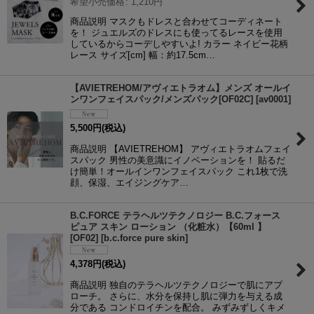
希望小売価格
:
1,210
円
商品説明 マスクもドレスと合わせてコーディネート
を！ ジュエルズのドレスにも使ってるレースを使用
しているからコーデしやすいよ! カラー ネイビー花柄
レース サイズ[cm] 幅：約17.5cm…
【AVIETREHOM/アヴィエトラオム】メンズ オールイ
ンワンフェイスパック/メンズパック[OF02C]
[
av0001
]
5,500
円
(税込)
商品説明 【AVIETREHOM】 アヴィエトラオムフェイ
スパック 男性の美意識にイノベーションを！ 貼るだ
け簡単！オールインワンフェイスパック これ1枚で洗
顔、保湿、エイジングケア…
B.C.FORCE テラヘルツテクノロジー B.C.フォース
ピュア スキン ローション （化粧水）【60ml 】
[OF02]
[
b.c.force pure skin
]
4,378
円
(税込)
商品説明 独自のテラヘルツテクノロジーで肌にアプ
ローチ。 さらに、水分を保持し肌に弾力を与える成
分である コンドロイチンを配合。 みずみずしくキメ