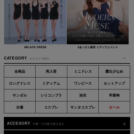
#BLACK DRESS
#あっすん着用 ミディアムドレス
CATEGORY
カテゴリで探す
全商品
再入荷
ミニドレス
露出少なめ
ロングドレス
ミディアム
ワンピース
セットアップ
サンダル
シリコンブラ
浴衣
卒業袴
水着
コスプレ
サンタコスプレ
セール
ACCESORY
小物・その他で絞り込む