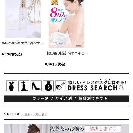
B.C.FORCE テラヘルツテクノロジー B.C.フォース ピュア スキン ローション （化粧水）【60ml 】[OF02]
【医薬部外品】背中ニキビ 保湿 クリーム ジュエルレイン[OF02]
4,378
円
(税込)
6,848
円
(税込)
SPECIAL
特集・お悩み解決