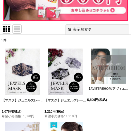
表示順変更
閉じる
5
件
表示数
:
並び順
:
絞り込む
【AVIETREHOM/アヴィエトラオム】メンズ オールインワンフェイスパック/メンズパック[OF02C]
5,500
円
(税込)
【マスク】ジュエルズレースマスク[OF08]
[
MSK001
]
【マスク】ジュエルズレースマスク[OF08]
[
MSK002
]
1,078
円
(税込)
1,210
円
(税込)
希望小売価格
:
1,078
円
希望小売価格
:
1,210
円