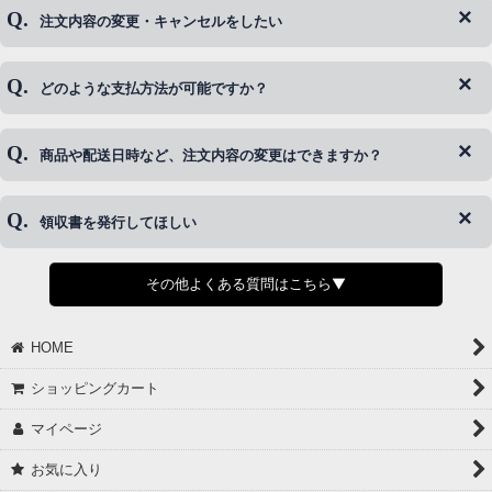
注文内容の変更・キャンセルをしたい
◆下記ページより、ログインIDの変更が可能です。
ログイン情報をお忘れの方はコチラ＞＞
どのような支払方法が可能ですか？
◆即日発送を行なっている関係上、午後以降のご連絡やキャンセル
はご対応できない場合がございます。
ご希望の場合は、お早めにご連絡を頂けますようお願い致します。
商品や配送日時など、注文内容の変更はできますか？
※発送後、発送準備が完了しお手続きが間に合わない場合は変更、
◆代金引換・クレジットカード・携帯キャリア決済・おねだり決
キャンセルをお断りさせて頂くことはがありますのであらかじめご
済・AmazonPayなどがございます。
了承ください。
領収書を発行してほしい
◆商品発送前の変更は承っております。
すでに発送手配済みで、変更処理が間に合わない場合はご容赦くだ
さい。
その他よくある質問はこちら▼
◆領収書はご希望頂いた場合のみ発行しております。
【これからご注文する場合】
HOME
STEP2「お届け先・お支払い」ページにて備考欄に下記の記載をお
願いします。
ショッピングカート
①領収書希望
②宛名（空欄は上様は不可）
マイページ
③但し書き（空欄やお品代は不可）
＞詳細は画像をタップ＜
お気に入り