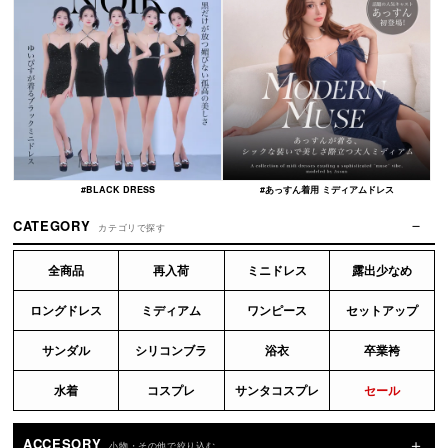
#BLACK DRESS
#あっすん着用 ミディアムドレス
CATEGORY
カテゴリで探す
全商品
再入荷
ミニドレス
露出少なめ
ロングドレス
ミディアム
ワンピース
セットアップ
サンダル
シリコンブラ
浴衣
卒業袴
水着
コスプレ
サンタコスプレ
セール
ACCESORY
小物・その他で絞り込む