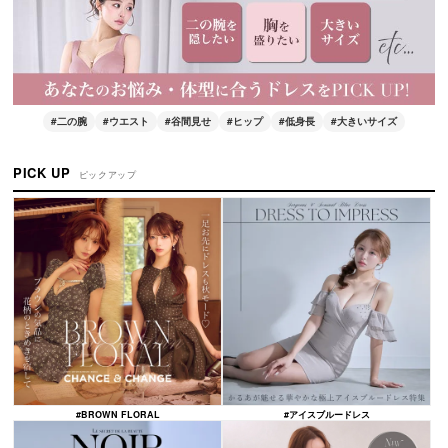
#二の腕
#ウエスト
#谷間見せ
#ヒップ
#低身長
#大きいサイズ
PICK UP
ピックアップ
#BROWN FLORAL
#アイスブルードレス