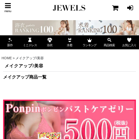
menu
ミニドレス
ランキング
お気に入り
新作
浴衣
水着
商品検索
HOME
>
メイクアップ/美容
メイクアップ/美容
メイクアップ商品一覧