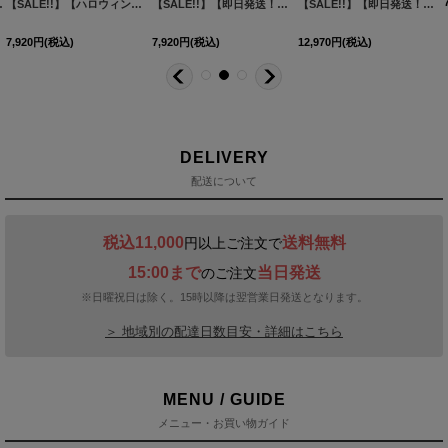
XLサイズ/1カラー】[HC03]
[
HW-198-SB-dzc-24EM-1
【SALE!!】【ハロウィン】クラシカル洋館メイド 【コスプレ3点セット】 【S-XLサイズ/1カラー】[HC03]
]
【SALE!!】【即日発送！】【ハロウィン】ベアメイドワンピース 【コスプレ4点セット】 【S-XLサイズ/1カラー】[HC03]
[
HW-155-SB-
【SALE!!】【即日発送！】【ハロウィン】バニーリボンチュールワンピース 【コスプレ4点セット】 【S-Lサイズ/1カラー】[HC03]
[
H
7,920
円
(税込)
7,920
円
(税込)
12,970
円
(税込)
DELIVERY
配送について
税込11,000
送料無料
円以上ご注文で
15:00まで
当日発送
のご注文
※日曜祝日は除く。15時以降は翌営業日発送となります。
＞ 地域別の配達日数目安・詳細はこちら
MENU / GUIDE
メニュー・お買い物ガイド