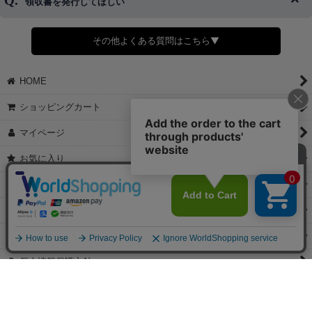
領収書を発行してほしい
◆商品発送前の変更は承っております。
すでに発送手配済みで、変更処理が間に合わない場合はご容赦くだ
さい。
その他よくある質問はこちら▼
◆領収書はご希望頂いた場合のみ発行しております。
【これからご注文する場合】
HOME
STEP2「お届け先・お支払い」ページにて備考欄に下記の記載をお
願いします。
ショッピングカート
①領収書希望
②宛名（空欄は上様は不可）
マイページ
③但し書き（空欄やお品代は不可）
＞詳細は画像をタップ＜
お気に入り
【すでにご注文が完了している場合】
特定商取引法表示
①お電話・メール・LINEにて領収書希望の連絡をお願い致します
②後日、郵送にて領収書を送らせて頂きます。
ご利用案内
【マイページから発行する場合】
お問い合せ
①マイページから購入履歴→購入内容→領収書発行を選択。
②後日、郵送にて領収書を送らせて頂きます。
個人情報保護方針
PCサイト