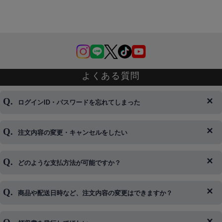
よくある質問
ログインID・パスワードを忘れてしまった
注文内容の変更・キャンセルをしたい
◆下記ページより、ログインIDの変更が可能です。
ログイン情報をお忘れの方はコチラ＞＞
どのような支払方法が可能ですか？
◆即日発送を行なっている関係上、午後以降のご連絡やキャンセル
はご対応できない場合がございます。
ご希望の場合は、お早めにご連絡を頂けますようお願い致します。
商品や配送日時など、注文内容の変更はできますか？
※発送後、発送準備が完了しお手続きが間に合わない場合は変更、
◆代金引換・クレジットカード・携帯キャリア決済・おねだり決
キャンセルをお断りさせて頂くことはがありますのであらかじめご
済・AmazonPayなどがございます。
了承ください。