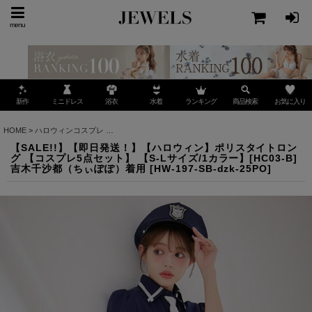
menu
ミニドレス
ランキング
お気に入り
新作
浴衣
水着
商品検索
HOME
>
ハロウィンコスプレ
>
【SALE!!】【即日発送！】【ハロウィン】ポリスタイトロン
【SALE!!】【即日発送！】【ハロウィン】ポリスタイトロン
グ 【コスプレ5点セット】 【S-Lサイズ/1カラー】[HC03-B]
吉木千沙都（ちぃぽぽ）着用
[
HW-197-SB-dzk-25PO
]