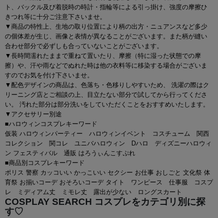
ト、バックル及び着脱時の時計・指輪等による引っ掛け、強度の摩擦ひ
きつれ等に十分ご注意下さいませ。
▼商品の特性上、生地の取り位置により柄の出方・ニュアンスなど多少
の個体差が生じ、画像と表情が異なることがございます。また柄が縫い
合わせ部分で必ずしも合っていないことがございます。
▼長時間濡れたままで重ねて置いたり、摩擦（特に湿った状態での摩
擦）や、汗や雨などでぬれた時は他の衣料等に移染する場合がございま
すのでお気を付け下さいませ。
▼配色デザインの商品は、色落ち・色移りしやすいため、 洗濯の際はク
リーニング店とご相談の上、目立たない部分で試してから行ってくださ
い。 汚れた部分は部分洗いをしていただくことをおすすめいたします。
▼アクセサリー別途
■ハロウィンコスプレキーワード
仮装 ハロウィンパーティー ハロウィンイベント コスチューム 関西
コレクション 関コレ ユニバハロウィン Dハロ ディズニーハロウィ
ン フェスティバル 通販 はろうぃんこすぷれ
■商品別コスプレキーワード
ポリス 警察 カッコいい かっこいい セクシー お仕事 おしごと 文化祭 体
育祭 お揃いコーデ おそろいコーデ タイト ワンピース 仕事服 コスプ
レ ミディアム丈 ミモレ丈 露出が少ない ロングスカート