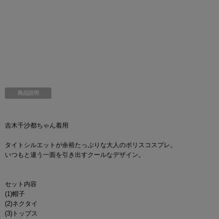
商品説明
吉木千沙都ちゃん着用
タイトシルエットが余裕たっぷりな大人のポリスコスプレ。
いつもと違う一面を引き出すクールなデザイン。
セット内容
(1)帽子
(2)ネクタイ
(3)トップス