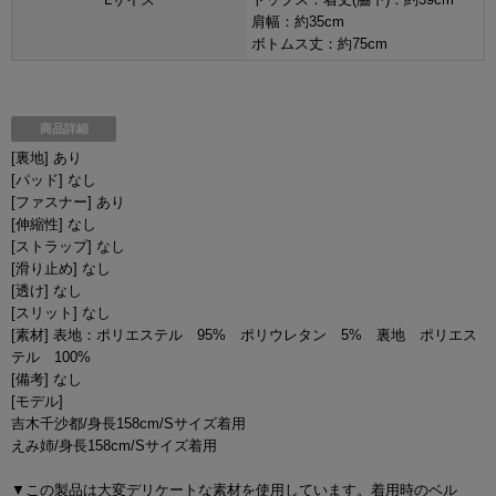
肩幅：約35cm
ボトムス丈：約75cm
商品詳細
[裏地] あり
[パッド] なし
[ファスナー] あり
[伸縮性] なし
[ストラップ] なし
[滑り止め] なし
[透け] なし
[スリット] なし
[素材] 表地：ポリエステル 95% ポリウレタン 5% 裏地 ポリエス
テル 100%
[備考] なし
[モデル]
吉木千沙都/身長158cm/Sサイズ着用
えみ姉/身長158cm/Sサイズ着用
▼この製品は大変デリケートな素材を使用しています。着用時のベル