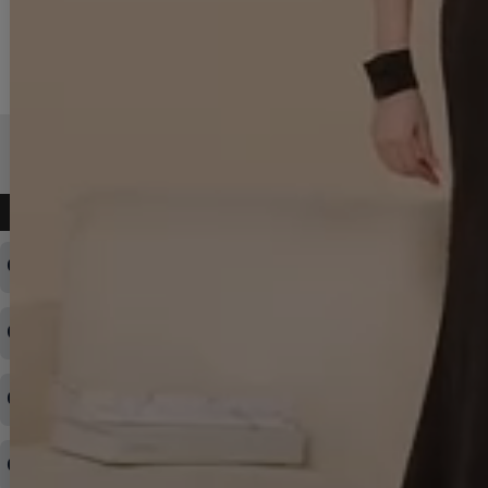
よくある質問
ログインID・パスワードを忘れてしまった
注文内容の変更・キャンセルをしたい
◆下記ページより、ログインIDの変更が可能です。
ログイン情報をお忘れの方はコチラ＞＞
どのような支払方法が可能ですか？
◆即日発送を行なっている関係上、午後以降のご連絡やキャンセル
はご対応できない場合がございます。
ご希望の場合は、お早めにご連絡を頂けますようお願い致します。
商品や配送日時など、注文内容の変更はできますか？
※発送後、発送準備が完了しお手続きが間に合わない場合は変更、
◆代金引換・クレジットカード・携帯キャリア決済・おねだり決