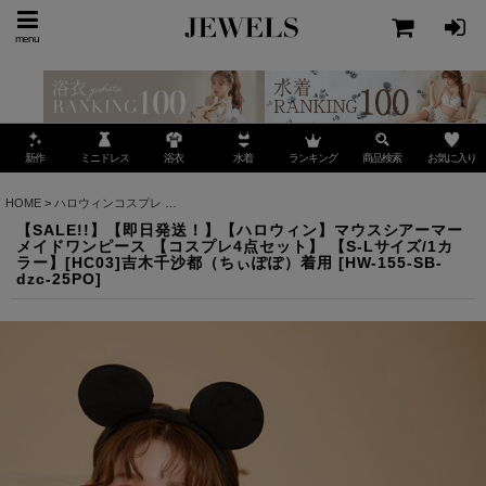
menu
ミニドレス
ランキング
お気に入り
新作
浴衣
水着
商品検索
HOME
>
ハロウィンコスプレ
>
【SALE!!】【即日発送！】【ハロウィン】マウスシアーマ
【SALE!!】【即日発送！】【ハロウィン】マウスシアーマー
メイドワンピース 【コスプレ4点セット】 【S-Lサイズ/1カ
ラー】[HC03]吉木千沙都（ちぃぽぽ）着用
[
HW-155-SB-
dzc-25PO
]