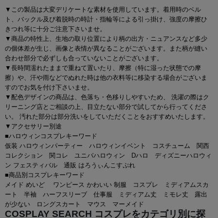
▼この製品は大変デリケートな素材を使用しています。着用時のベル
ト、バックル及び着脱時の時計・指輪等による引っ掛け、強度の摩擦ひ
きつれ等に十分ご注意下さいませ。
▼商品の特性上、生地の取り位置により柄の出方・ニュアンスなど多少
の個体差が生じ、画像と表情が異なることがございます。また柄が縫い
合わせ部分で必ずしも合っていないことがございます。
▼長時間濡れたままで重ねて置いたり、摩擦（特に湿った状態での摩
擦）や、汗や雨などでぬれた時は他の衣料等に移染する場合がございま
すのでお気を付け下さいませ。
▼配色デザインの商品は、色落ち・色移りしやすいため、 洗濯の際はク
リーニング店とご相談の上、目立たない部分で試してから行ってくださ
い。 汚れた部分は部分洗いをしていただくことをおすすめいたします。
▼アクセサリー別途
■ハロウィンコスプレキーワード
仮装 ハロウィンパーティー ハロウィンイベント コスチューム 関西
コレクション 関コレ ユニバハロウィン Dハロ ディズニーハロウィ
ン フェスティバル 通販 はろうぃんこすぷれ
■商品別コスプレキーワード
メイド めいど ワンピース かわいい 制服 コスプレ ミディアムスカ
ート 半袖 ハーフスリーブ 仕事服 ミディアム丈 ミモレ丈 露出
が少ない ロングスカート マウス マーメイド