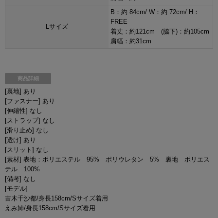
B：約 84cm/ W：約 72cm/ H：
FREE
Lサイズ
着丈：約121cm (脇下)：約105cm
肩幅：約31cm
商品詳細
[裏地] あり
[ファスナー] あり
[伸縮性] なし
[ストラップ] なし
[滑り止め] なし
[透け] あり
[スリット] なし
[素材] 表地：ポリエステル 95% ポリウレタン 5% 裏地 ポリエス
テル 100%
[備考] なし
[モデル]
吉木千沙都/身長158cm/Sサイズ着用
えみ姉/身長158cm/Sサイズ着用