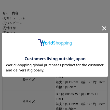
セット内容
(1)カチューシャ
(2)ワンピース
(3)付け襟
(4)カフス
カラー
・ブラック/黒色
サイズ[cm]
B：約 76cm/ W：約 64cm/ H：
FREE
Sサイズ
着丈：約117cm (脇下)：約101cm
肩幅：約29cm
B：約 80cm/ W：約 68cm/ H：
FREE
Mサイズ
着丈：約119cm (脇下)：約103cm
肩幅：約30cm