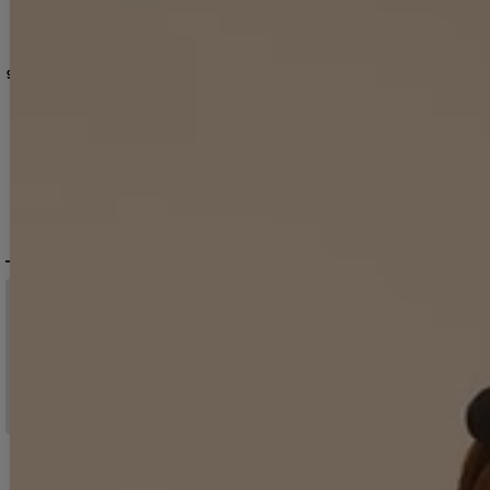
【SALE!!】【即日発送！】【ハロウィン】ギンガムチェックメイドワンピース 【コスプレ5点セット】[HC03]吉木千沙都（ちぃぽぽ）着用
[
HW-195-SB-dzk-25PO
【SALE!!】【即日発送！】【ハロウィン】ポリスタイトロング 【コスプレ5点セット】 【S-Lサイズ/1カラー】[HC03-B]吉木千沙都（ちぃぽぽ）着用
]
【即日発送！】【ハロウィン】CAロングフレアワンピース 【コスプレ5点セット】 【S-XLサイズ/1カラー】[HC03]吉木千沙都（ちぃぽぽ）着用
9,900
円
(税込)
12,970
円
(税込)
14,960
円
(税込)
希望小売価格
:
15,950
円
DELIVERY
配送について
税込11,000
送料無料
円以上ご注文で
15:00まで
当日発送
のご注文
※日曜祝日は除く。15時以降は翌営業日発送となります。
＞ 地域別の配達日数目安・詳細はこちら
MENU / GUIDE