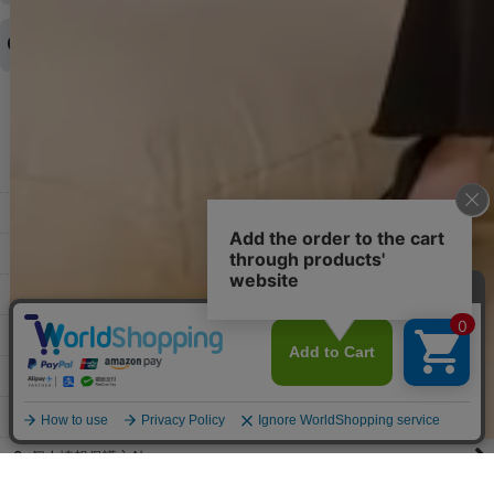
キャンセルをお断りさせて頂くことはがありますのであらかじめご
済・AmazonPayなどがございます。
了承ください。
領収書を発行してほしい
◆商品発送前の変更は承っております。
すでに発送手配済みで、変更処理が間に合わない場合はご容赦くだ
さい。
その他よくある質問はこちら▼
◆領収書はご希望頂いた場合のみ発行しております。
【これからご注文する場合】
HOME
STEP2「お届け先・お支払い」ページにて備考欄に下記の記載をお
願いします。
ショッピングカート
①領収書希望
②宛名（空欄は上様は不可）
マイページ
③但し書き（空欄やお品代は不可）
＞詳細は画像をタップ＜
お気に入り
【すでにご注文が完了している場合】
特定商取引法表示
①お電話・メール・LINEにて領収書希望の連絡をお願い致します
②後日、郵送にて領収書を送らせて頂きます。
ご利用案内
【マイページから発行する場合】
お問い合せ
①マイページから購入履歴→購入内容→領収書発行を選択。
②後日、郵送にて領収書を送らせて頂きます。
個人情報保護方針