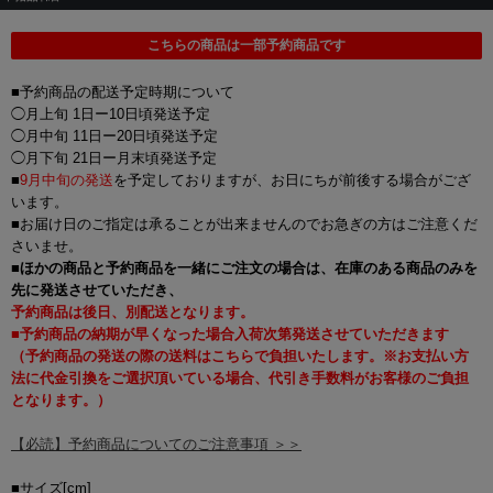
こちらの商品は一部予約商品です
■予約商品の配送予定時期について
◯月上旬 1日ー10日頃発送予定
◯月中旬 11日ー20日頃発送予定
◯月下旬 21日ー月末頃発送予定
■
9月中旬の発送
を予定しておりますが、お日にちが前後する場合がござ
います。
■お届け日のご指定は承ることが出来ませんのでお急ぎの方はご注意くだ
さいませ。
■
ほかの商品と予約商品を一緒にご注文の場合は、在庫のある商品のみを
先に発送させていただき、
予約商品は後日、別配送となります。
■予約商品の納期が早くなった場合入荷次第発送させていただきます
（予約商品の発送の際の送料はこちらで負担いたします。※お支払い方
法に代金引換をご選択頂いている場合、代引き手数料がお客様のご負担
となります。）
【必読】予約商品についてのご注意事項 ＞＞
■サイズ[cm]