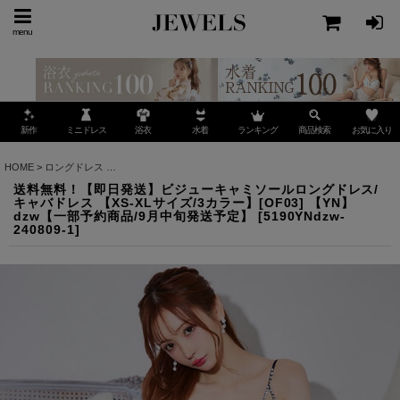
menu
ミニドレス
ランキング
お気に入り
新作
浴衣
水着
商品検索
HOME
>
ロングドレス
>
送料無料！【即日発送】ビジューキャミソールロングドレス/キャバドレ
送料無料！【即日発送】ビジューキャミソールロングドレス/
キャバドレス 【XS-XLサイズ/3カラー】[OF03] 【YN】
dzw【一部予約商品/9月中旬発送予定】
[
5190YNdzw-
240809-1
]