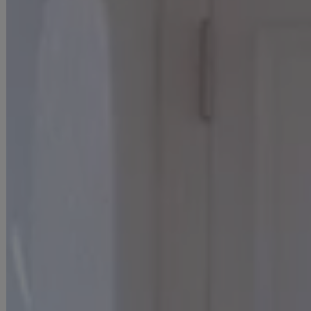
着用ヒール：約14cm
■ご注意
▼サイズは全て平置きの採寸となっておりますが、若干の誤差が生じる場合がございます。
▼サイズ違いによる交換は可能ですが、手数料はお客様のご負担となります。サイズ違い・イ
メージ違いによる返品は承ることができません。
▼商品の特性上、生地の取り位置により柄の出方・ニュアンスなど多少の個体差が生じ、画像
と表情が異なることがございます。また柄が縫い合わせ部分で必ずしも合っていないことがご
ざいます。
▼長時間濡れたままで重ねて置いたり、摩擦（特に湿った状態での摩擦）や、汗や雨などでぬ
れた時は他の衣料等に移染する場合がございますのでお気を付け下さいませ。
ご使用方法やご使用環境によって色移りをする可能性がございます。その際の責任は負いかね
ますのでご了承くださいませ。
▼配色デザインの商品は、色落ち・色移りしやすいため、 洗濯の際はクリーニング店とご相
談の上、目立たない部分で試してから行ってください。 汚れた部分は部分洗いをしていただ
くことをおすすめいたします。
▼アクセサリー別途
◆採寸・size表記について