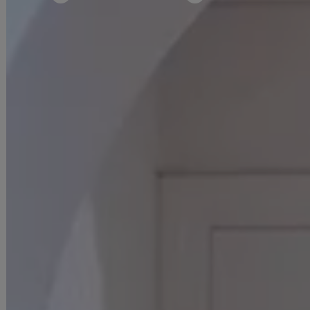
■商品説明
るりぴ着用キャバドレス。
トレンド感たっぷりのデニムカジュアルミニドレス。
程よくラフなデニム素材で、気取らないのにしっかり可愛い今っぽスタイルに仕上げました。
フロントのファスナーデザインがアクセントになり、
シンプルな中にもエッジを効かせたおしゃれ見えディテールに。
開け具合を調整することで、肌見せのニュアンスも自在に楽しめます。
■カラー
デニム(紺色)
■モデル
るりぴ
身長：165cm
着用サイズ：Sサイズ