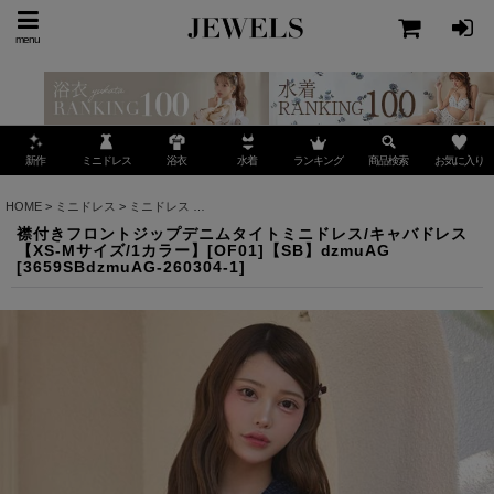
menu
ミニドレス
ランキング
お気に入り
新作
浴衣
水着
商品検索
HOME
>
ミニドレス
>
ミニドレス
>
襟付きフロントジップデニムタイトミニドレス/キャバドレス
襟付きフロントジップデニムタイトミニドレス/キャバドレス
【XS-Mサイズ/1カラー】[OF01]【SB】dzmuAG
[
3659SBdzmuAG-260304-1
]