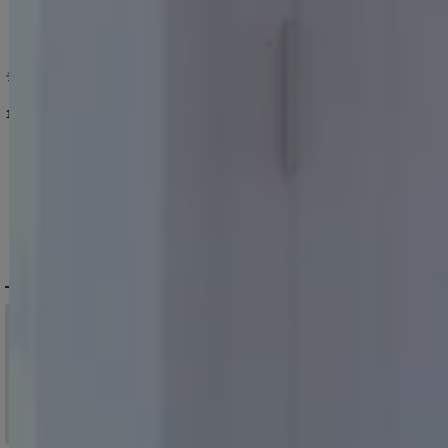
チェーンホルターネックデニムセットアップミニドレス/キャバドレス【XS-Lサイズ/1カラー】[OF03]【YN】dzjuAG
送料無料!キャミソール/パイピング/リボンチョーカー/Aライン/小花柄/デニム/バイカラー/セットアップ/ミニドレス/キャバドレス【XS-Mサイズ/2カラー】[OF03]【YN】dzwvAG【一部予約商品/9月上旬発送予定】
【即日発送】送料無料!ペプラムトップス&パンツセットアップ/キャバドレス【XS-Lサイズ/1カラー】[OF01]【SB】dzwvAG
11,880
円
(税込)
14,190
円
(税込)
11,880
円
(税込)
DELIVERY
配送について
税込11,000
送料無料
円以上ご注文で
15:00まで
当日発送
のご注文
※日曜祝日は除く。15時以降は翌営業日発送となります。
＞ 地域別の配達日数目安・詳細はこちら