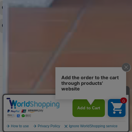
ご希望の場合は、お早めにご連絡を頂けますようお願い致します。
商品や配送日時など、注文内容の変更はできますか？
※発送後、発送準備が完了しお手続きが間に合わない場合は変更、
◆代金引換・クレジットカード・携帯キャリア決済・おねだり決
キャンセルをお断りさせて頂くことはがありますのであらかじめご
済・AmazonPayなどがございます。
了承ください。
領収書を発行してほしい
◆商品発送前の変更は承っております。
すでに発送手配済みで、変更処理が間に合わない場合はご容赦くだ
さい。
その他よくある質問はこちら▼
◆領収書はご希望頂いた場合のみ発行しております。
【これからご注文する場合】
HOME
STEP2「お届け先・お支払い」ページにて備考欄に下記の記載をお
願いします。
ショッピングカート
①領収書希望
②宛名（空欄は上様は不可）
マイページ
③但し書き（空欄やお品代は不可）
＞詳細は画像をタップ＜
お気に入り
【すでにご注文が完了している場合】
特定商取引法表示
①お電話・メール・LINEにて領収書希望の連絡をお願い致します
②後日、郵送にて領収書を送らせて頂きます。
ご利用案内
【マイページから発行する場合】
お問い合せ
①マイページから購入履歴→購入内容→領収書発行を選択。