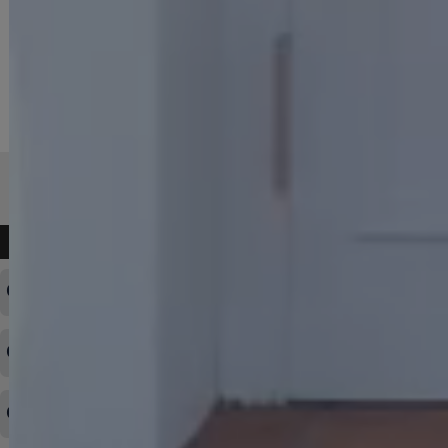
よくある質問
ログインID・パスワードを忘れてしまった
注文内容の変更・キャンセルをしたい
◆下記ページより、ログインIDの変更が可能です。
ログイン情報をお忘れの方はコチラ＞＞
どのような支払方法が可能ですか？
◆即日発送を行なっている関係上、午後以降のご連絡やキャンセル
はご対応できない場合がございます。