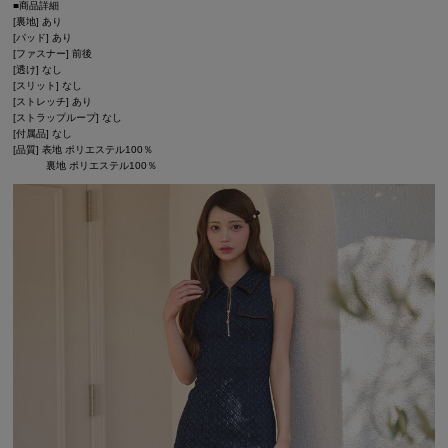
■商品詳細
[裏地] あり
[パッド] あり
[ファスナー] 前後
[透け] なし
[スリット] なし
[ストレッチ] あり
[ストラップループ] なし
[付属品] なし
[品質] 表地 ポリエステル100％
裏地 ポリエステル100％