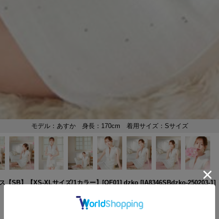
】【XS-XLサイズ/1カラー】[OF01] dzko
[
IA8346SBdzko-250203-1
]