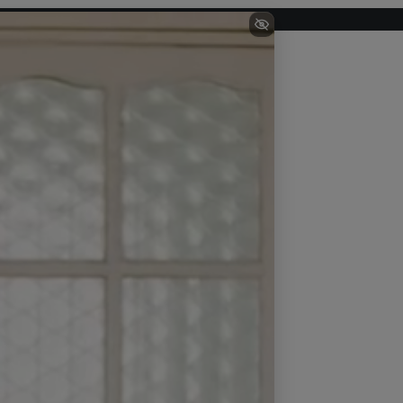
9cm
2cm
5cm
8cm
1cm