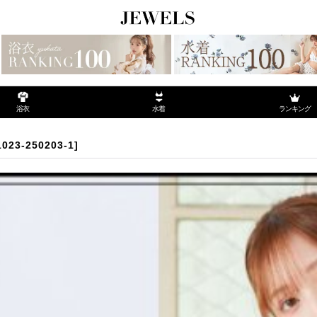
ランキング
浴衣
水着
1023-250203-1
]