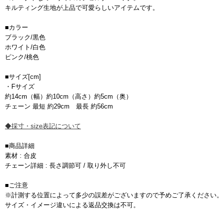
キルティング生地が上品で可愛らしいアイテムです。
■カラー
ブラック/黒色
ホワイト/白色
ピンク/桃色
■サイズ[cm]
・Fサイズ
約14cm（幅）約10cm（高さ）約5cm（奥）
チェーン 最短 約29cm 最長 約56cm
◆採寸・size表記について
■商品詳細
素材 : 合皮
チェーン詳細 : 長さ調節可 / 取り外し不可
■ご注意
※計測する位置によって多少の誤差がございますので予めご了承ください
サイズ・イメージ違いによる返品交換は不可。