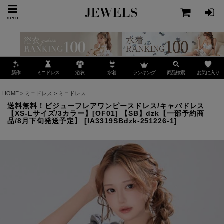
menu
ミニドレス
ランキング
お気に入り
新作
浴衣
水着
商品検索
HOME
>
ミニドレス
>
ミニドレス
>
送料無料！ビジューフレアワンピースドレス/キャバドレス【
送料無料！ビジューフレアワンピースドレス/キャバドレス
【XS-Lサイズ/3カラー】[OF01] 【SB】dzk【一部予約商
品/8月下旬発送予定】
[
IA3319SBdzk-251226-1
]