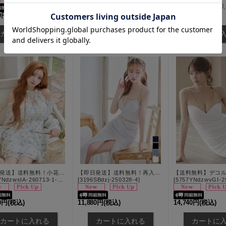
希望小売価格
:
10
10,890円
(税込)
70円
(税込)
【即日発送】送料無料！小花柄/アメスリ/オープンショルダー/シアー/シフォン生地/ロングスリーブ/ティアード/フレアスカート/ミニドレス/キャバドレス【XS-Mサイズ/1カラー】[OF03]【YN】dzwsIA
【即日発送】送料無料！再入荷!グリッターラメキャミロングドレス/キャミ/チェーン/スリット/谷間見せ/ロングドレス/ キャバドレス【XS-XLサイズ/4カラー】[OF01] 【SB】dzj
NdzwsIA-260713-1-CC
]
[
3196SBdzj-250328-4
]
[
5757YNdzwvGI-2
60円
(税込)
11,880円
(税込)
14,740円
(税込)