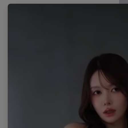
[
8422
11,8