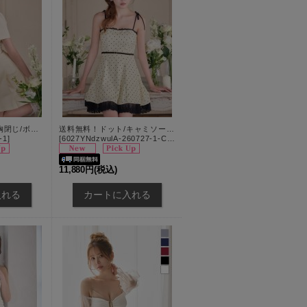
送料無料！襟付き/胸閉じ/ボタン/半袖/プリーツスカート/ミニドレス/キャバドレス【XS-Lサイズ/2カラー】[OF01]【SB】IA
送料無料！ドット/キャミソール/リボン/刺繍レース/フレアスカート/ミニドレス/キャバドレス【S-Mサイズ/2カラー】[OF03]【YN】dzwulA
-1
]
[
6027YNdzwulA-260727-1-CC
]
11,880円
(税込)