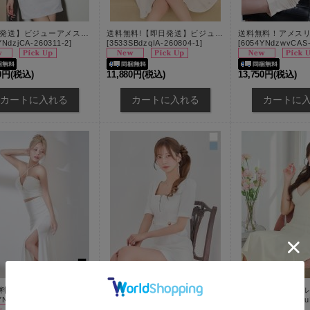
【即日発送】ビジューアメスリラメタイトミニドレス/キャバドレス【XS-Mサイズ/2カラー】[OF03]【YN】dzjCA
送料無料!【即日発送】ビジュー/襟付き/フレア/Aライン/ノースリーブ/ミニドレス/キャバドレス【XS-XLサイズ/1カラー】[OF01]【SB】dzqIA
YNdzjCA-260311-2
]
[
3533SBdzqIA-260804-1
]
[
6054YNdzwvCAS-
80円
(税込)
11,880円
(税込)
13,750円
(税込)
送料無料！ホルターネック/ラメ生地/クリンクル素材/フロントジップ/セットアップ/サイドスリット/ロングドレス/キャバドレス【XS-Mサイズ/2カラー】[OF03]【YN】dzcv
スクエアネック/フロントジップ/Aライン/ワッフル/パフスリーブ/ミニドレス/キャバドレス【XS-XLサイズ/2カラー】[OF01] 【SB】dzcu
YNdzcv-260731-1
]
[
8306SBdzcu-260804-1
]
[
BBB-5570YNdzcu
9,400円
(税込)