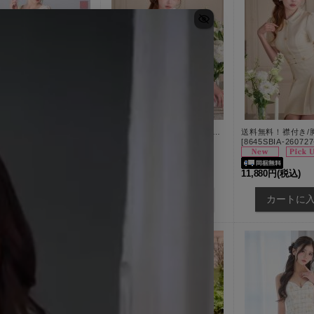
【即日発送】送料無料!スクエアネック/フロントジップ/ビジュー/Aライン/ワンピースミニドレス/キャバドレス【XS-XLサイズ/4カラー】[OF01]【SB】dzkgIA
送料無料！襟付き/リボン/ノースリーブ/胸閉じ/スーツ生地/無地/Aライン/ミニドレス/キャバドレス【S-Mサイズ/2カラー】[OF03]【YN】dzwuIA【一部予約商品/8月下旬発送予定】
SBdzkgIA-250606-1
]
[
6028YNdzwuIA-260727-1
]
[
8645SBIA-260727
80円
(税込)
12,650円
(税込)
11,880円
(税込)