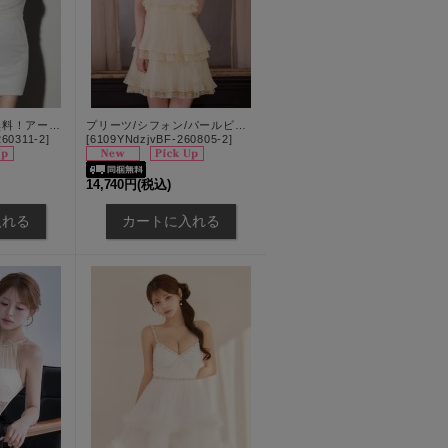
【即日発送】送料無料！アームカバー付シアーラメビジューワンショルミニドレス/キャバドレス【XS-Mサイズ/2カラー】[OF03]【YN】dzmsCA
プリーツ/シフォン/パールビジュー/ティアード/バックリボン/ノースリーブ/アメスリ/ミニドレス/キャバドレス【XS-Mサイズ/2カラー】[OF03]【YN】dzjvBF【予約商品/8月下旬発送予定】
60311-2
]
[
6109YNdzjvBF-260805-2
]
14,740円
(税込)