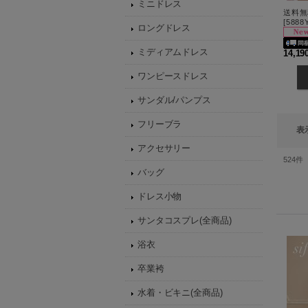
ミニドレス
[
5888Y
ロングドレス
ミディアムドレス
14,1
ワンピースドレス
サンダル/パンプス
フリーブラ
表
アクセサリー
524
件
バッグ
ドレス小物
サンタコスプレ(全商品)
浴衣
卒業袴
水着・ビキニ(全商品)