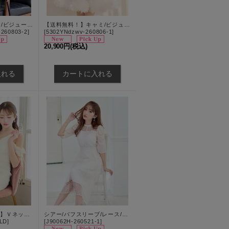
送料無料！アメスリ/ビジュー/シアー/無地/ストレッチ生地/タイト/ミニドレス/キャバドレス【XS-Mサイズ/2カラー】[OF03]【YN】dzwvCAS【予約商品/8月下旬発送予定】
【送料無料！】キャミ/ビジュー/フリル/レース/チュール/フレア/ミニドレス/キャバドレス【XS-Lサイズ/1カラー】[OF03] 【YN】
260803-2
]
[
5302YNdzwv-260806-1
]
20,900円
(税込)
【sifeel/シフィール】Ｖネックフリルオープンショルダーワンピースドレス/キャバドレス【Sサイズ/1カラー】[OF08] 【YN】
シアー/パフスリーブ/レース/パール/フレアー/七分袖/ワンピースドレス/キャバドレス【S-Lサイズ/1カラー】[HC02]
LD
]
[
J90062H-260521-1
]