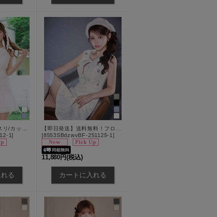
バックリボン/アメスリ/カットアウト/フレア/Aライン/花柄/シフォン/ミニドレス/キャバドレス【XS-Mサイズ/2カラー】[OF03]【IM】BF
【即日発送】送料無料！フロントジップ/ノースリーブ/フラワースパンコール/ビジュー/ツイード/プリーツ/Aライン/ミニドレス/キャバドレス【XS-XLサイズ/4カラー】[OF01] 【SB】dzwvBF
12-1
]
[
8553SBdzwvBF-251125-1
]
11,880円
(税込)