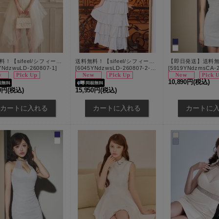
送料無料！【sifeel/シフィール】オフショル/キャミソール/ビジュー/2WAY/シアー/ショートinロング/ミニドレス/キャバドレス【S-Lサイズ/1カラー】[OF03]【YN】dzwuLD
送料無料！【sifeel/シフィール】ホルターネック/ビジュー/フリル/ティアード/胸元隠し/ワンピース/ロングドレス/キャバドレス【XS-Mサイズ/2カラー】[OF03]【YN】dzwsLD
YNdzwuLD-260807-1
]
[
6045YNdzwsLD-260807-2-CC
]
[
5919YNdzmsCA-2
10,890円
(税込)
70円
(税込)
15,950円
(税込)