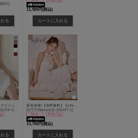
,890円
11,500円
(税込)
【送料無料】デコルテビジュー/ラメ/ストレッチ/ミニドレス/キャバドレス【XS-Lサイズ/5カラー】[OF03] 【YN】dzwvGI【一部予約商品/8月下旬発送予定】
新色登場!【送料無料】【sifeel/シフィール】アメスリティアードワンピースドレス/２段フリル/キャバドレス【XS-Lサイズ/3カラー】[OF03]【YN】dzwvLD【一部予約商品/8月中旬発送予定】
51223-1
]
[
5777YNdzwvLD-251107-1
]
13,750円
(税込)