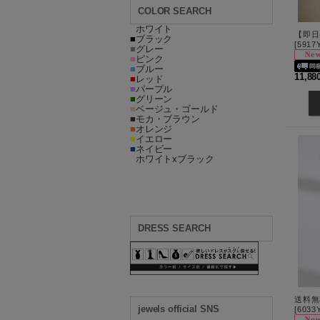
COLOR SEARCH
■
ホワイト
■
ブラック
[
5917
■
グレー
■
ピンク
■
ブルー
11,8
■
レッド
■
パープル
■
グリーン
■
ベージュ・ゴールド
■
モカ・ブラウン
■
オレンジ
■
イエロー
■
ネイビー
■
ホワイトxブラック
DRESS SEARCH
jewels official SNS
[
6033