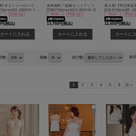
送料無料!キャミソール/パイピング/リボンチョーカー/Aライン/小花柄/デニム/バイカラー/セットアップ/ミニドレス/キャバドレス【XS-Mサイズ/2カラー】[OF03]【YN】dzwvAG【一部予約商品/9月上旬発送予定】
送料無料！花柄/セットアップ/2ピース/ホルターネック/フロントジップ/谷間見せ/ノースリーブ/インナーパンツ/ミニドレス/キャバドレス【XS-Mサイズ/1カラー】[OF03]【YN】dzwvAGY【一部予約商品/9月下旬発送予定】
NdzwvAG-260601-1-CC
]
[
5991YNdzwvAGY-260616-1
]
[
5914YNdzjvBF-26
90円
(税込)
13,750円
(税込)
12,650円
(税込)
表
示数
:
画像
:
並び順
:
1
2
3
4
5
6
次
»