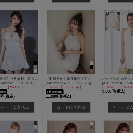
【即日発送】送料無料！再入荷!フラワーモチーフキャミセットアップミニドレス/キャバドレス【XS-Mサイズ/3カラー】[OF03]【YN】dzcvBF
【即日発送】送料無料！アメスリ/ノースリーブ/ビジュー/シフォン/フリル/スーツ生地/プリーツスカート/Aライン/ミニドレス/キャバドレス【XS-Lサイズ/3カラー】[OF03]【YN】dzwuBF
YNdzcvBF-251125-1
]
[
5940YNdzwuBF-260427-3
]
[
J-1008IMBF-2606
9,900円
(税込)
70円
(税込)
11,880円
(税込)