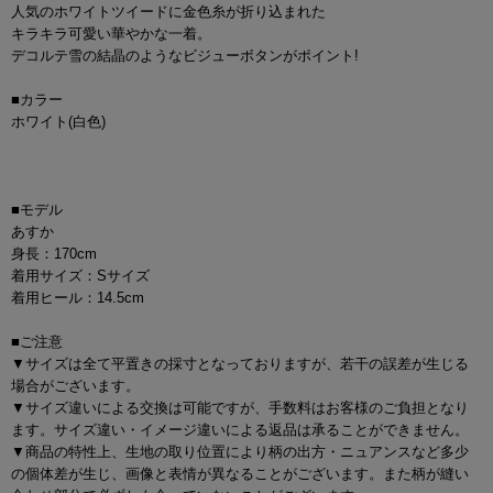
人気のホワイトツイードに金色糸が折り込まれた
キラキラ可愛い華やかな一着。
デコルテ雪の結晶のようなビジューボタンがポイント!
■カラー
ホワイト(白色)
■モデル
あすか
身長：170cm
着用サイズ：Sサイズ
着用ヒール：14.5cm
■ご注意
▼サイズは全て平置きの採寸となっておりますが、若干の誤差が生じる
場合がございます。
▼サイズ違いによる交換は可能ですが、手数料はお客様のご負担となり
ます。サイズ違い・イメージ違いによる返品は承ることができません。
▼商品の特性上、生地の取り位置により柄の出方・ニュアンスなど多少
の個体差が生じ、画像と表情が異なることがございます。また柄が縫い