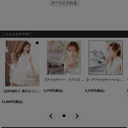
こちらもおすすめ♡
[
B1023-250203-1
]
【アクセサリー：ピアス】ビーズ/リボン/ゴールド/ピアス【Fサイズ/1カラー】[OF02]
【ヘアアクセサリー/バレッタ】ライトストーンリボンバレッタ【1カラー】[OF02]
3,278
円
(税込)
4,378
円
(税込)
dzk【一部予約商品/8月下旬発送予定】
[
J-918IM-250203-1
【送料無料!】襟付きビジューノースリーブタイトミニドレス/キャバドレス【XS-XLサイズ/2カラー】[OF01] 【SB】dzk
]
11,880
円
(税込)