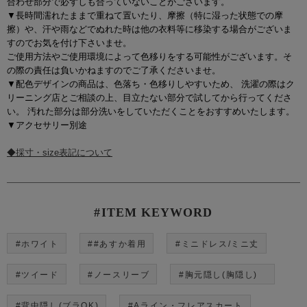
合わせ部分で必ずしも合っていないことがございます。
▼長時間濡れたままで重ねて置いたり、摩擦（特に湿った状態での摩
擦）や、汗や雨などでぬれた時は他の衣料等に移染する場合がございま
すのでお気を付け下さいませ。
ご使用方法やご使用環境によって色移りをする可能性がございます。そ
の際の責任は負いかねますのでご了承くださいませ。
▼配色デザインの商品は、色落ち・色移りしやすいため、 洗濯の際はク
リーニング店とご相談の上、目立たない部分で試してから行ってくださ
い。 汚れた部分は部分洗いをしていただくことをおすすめいたします。
▼アクセサリー別途
◆採寸・size表記について
#ITEM KEYWORD
#ホワイト
##あすか着用
#ミニドレス/ミニ丈
#ツイード
#ノースリーブ
#胸元隠し(胸隠し)
#背中隠し(ブラOK)
#Aライン・フレアスカート