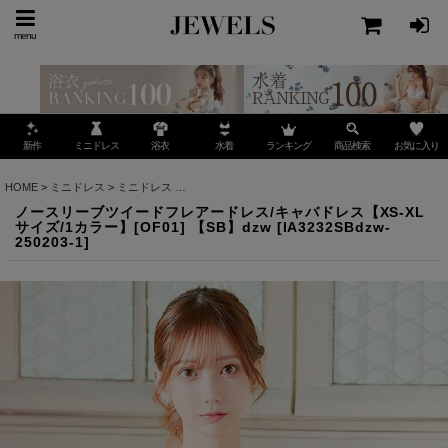
menu
ミニドレス
ランキング
お気に入り
新作
浴衣
水着
商品検索
HOME
>
ミニドレス
>
ミニドレス
>
ノースリーブツイードフレアードレス/キャバドレス【XS-X
ノースリーブツイードフレアードレス/キャバドレス【XS-XL
サイズ/1カラー】[OF01] 【SB】dzw
[
IA3232SBdzw-
250203-1
]