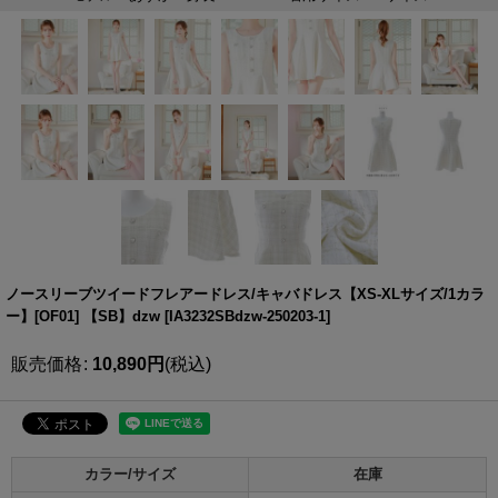
ノースリーブツイードフレアードレス/キャバドレス【XS-XLサイズ/1カラ
ー】[OF01] 【SB】dzw
[
IA3232SBdzw-250203-1
]
販売価格
:
10,890
円
(税込)
カラー/サイズ
在庫