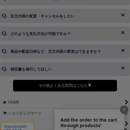
注文内容の変更・キャンセルをしたい
◆下記ページより、ログインIDの変更が可能です。
ログイン情報をお忘れの方はコチラ＞＞
どのような支払方法が可能ですか？
◆即日発送を行なっている関係上、午後以降のご連絡やキャンセル
はご対応できない場合がございます。
ご希望の場合は、お早めにご連絡を頂けますようお願い致します。
商品や配送日時など、注文内容の変更はできますか？
※発送後、発送準備が完了しお手続きが間に合わない場合は変更、
◆代金引換・クレジットカード・携帯キャリア決済・おねだり決
キャンセルをお断りさせて頂くことはがありますのであらかじめご
済・AmazonPayなどがございます。
了承ください。
領収書を発行してほしい
◆商品発送前の変更は承っております。
すでに発送手配済みで、変更処理が間に合わない場合はご容赦くだ
さい。
その他よくある質問はこちら▼
◆領収書はご希望頂いた場合のみ発行しております。
【これからご注文する場合】
HOME
STEP2「お届け先・お支払い」ページにて備考欄に下記の記載をお
願いします。
ショッピングカート
①領収書希望
②宛名（空欄は上様は不可）
マイページ
③但し書き（空欄やお品代は不可）