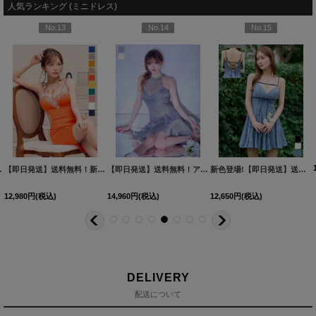
人気ランキング (ミニドレス)
No.13
No.14
No.15
2YNdzwuAGO-260706-1
XS-Mサイズ/2カラー】[OF01]【SB】IA
[
3740SBdzmvSK-260721-1
]
【即日発送】送料無料！新色登場！ビジューキャミソールミニドレス/キャバドレス 【XS-Mサイズ / 10カラー】[OF03-X] 【YN】dzw
]
[
3761SBdzquAGO-260706-2
【即日発送】送料無料！アメスリ/ビジュー/シアー/シフォン/チュール/ティアード/フレア/ミニドレス/キャバドレス【XS-Mサイズ/2カラー】[OF03]【YN】dzwuBF
]
新色登場!【即日発送】送料無料!バックレースアップ/リボン/キャミソール/フレア/ミニドレス/キャバドレス【XS-Sサイズ/3カラー】[OF03]【YN】dzjvBF【一部予約商品/9月上旬発送予定】
12,980
円
(税込)
14,960
円
(税込)
12,650
円
(税込)
DELIVERY
配送について