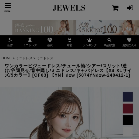
menu
ミニドレス
ランキング
お気に入り
新作
浴衣
水着
商品検索
HOME
>
ミニドレス
>
ミニドレス
>
ワンカラービジュードレス/チュール袖/シアー/スリット/透
ワンカラービジュードレス/チュール袖/シアー/スリット/透
け/谷間見せ/背中隠し/ミニドレス/キャバドレス【XS-XLサイ
ズ/5カラー】[OF03] 【YN】dzw
[
5074YNdzw-240412-1
]