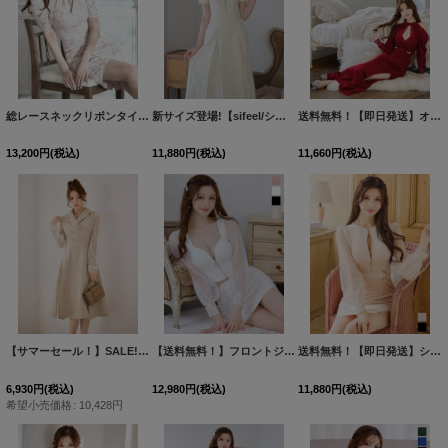
総レースネックリボンタイトミディアムドレス/キャバドレス【S-Lサイズ/4カラー】[HC02]
新サイズ登場!【sifeel/シフィール】ツイードミディアムドレス/ジップアップ/パール/フレアスカート/背中隠し/キャバドレス【S-XLサイズ/1カラー】[OF01] 【SB】dzj
送料無料！【即日発送】オフショルシアードレス/ホルターネック/刺繍/ボタン/透け感/スリット/谷間見せ/背中隠し/ロングドレス/キャバドレス【S-Lサイズ/4カラー】[OF03] 【YN】dzw【一部予約商品/9月上旬発送予定】
13,200
円
(税込)
11,880
円
(税込)
11,660
円
(税込)
【サマーセール！】SALE!新サイズ登場!【sifeel/シフィール】シアースリーブフレアワンピースドレス/ツイード/襟付き/ボタン/ミディアムドレス/キャバドレス【XS-Lサイズ/1カラー】[OF01-X] 【SB】dzj
【送料無料！】フロントジップセットアップミニドレス/2ピース/チュール袖/谷間見せ/ミニドレス/キャバドレス【XS-Lサイズ/3カラー】[OF03-X] 【YN】dzw
送料無料！【即日発送】シアースリーブベルベットジップアップタイトミニドレス/キャバドレス【XS-XLサイズ/2カラー】[OF01] 【SB】dzw
6,930
円
(税込)
12,980
円
(税込)
11,880
円
(税込)
希望小売価格
:
10,428
円