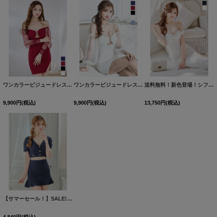
ワンカラービジュードレス/チュール袖/シアー/スリット/透け/谷間見せ/背中隠し/ミニドレス/キャバドレス【XS-XLサイズ/5カラー】[OF03] 【YN】dzw
ワンカラービジュードレス/チュール袖/シアー/スリット/透け/谷間見せ/背中隠し/ミニドレス/キャバドレス【XS-XLサイズ/5カラー】[OF03] 【YN】dzw
送料無料！新色登場！シフォンロングドレス/キャバドレス【XS-Mサイズ/3カラー】[OF03]【一部予約商品/9月上旬発送予定】
9,900
円
(税込)
9,900
円
(税込)
13,750
円
(税込)
【サマーセール！】SALE!パフスリーブワッフルドレス/マーメイド/セットアップ/2ピース/谷間見せ/ミニドレス/キャバドレス【XS-Mサイズ/1カラー】[OF03] 【YN】dzw
4,840
円
(税込)