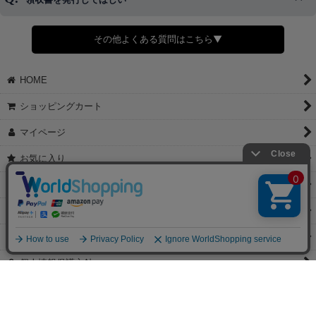
◆商品発送前の変更は承っております。
すでに発送手配済みで、変更処理が間に合わない場合はご容赦くだ
さい。
その他よくある質問はこちら▼
◆領収書はご希望頂いた場合のみ発行しております。
【これからご注文する場合】
HOME
STEP2「お届け先・お支払い」ページにて備考欄に下記の記載をお
願いします。
ショッピングカート
①領収書希望
②宛名（空欄は上様は不可）
マイページ
③但し書き（空欄やお品代は不可）
＞詳細は画像をタップ＜
お気に入り
【すでにご注文が完了している場合】
特定商取引法表示
①お電話・メール・LINEにて領収書希望の連絡をお願い致します
②後日、郵送にて領収書を送らせて頂きます。
ご利用案内
【マイページから発行する場合】
お問い合せ
①マイページから購入履歴→購入内容→領収書発行を選択。
②後日、郵送にて領収書を送らせて頂きます。
個人情報保護方針
PCサイト