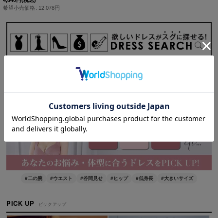
希望小売価格
:
12,078
円
SPECIAL
特集・お悩み解決
#二の腕
#ウエスト
#谷間見せ
#ヒップ
#低身長
#大きいサイズ
PICK UP
ピックアップ