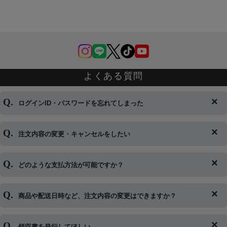
よくある質問
ログインID・パスワードを忘れてしまった
注文内容の変更・キャンセルをしたい
◆下記ページより、ログインIDの変更が可能です。
ログイン情報をお忘れの方はコチラ＞＞
どのような支払方法が可能ですか？
◆即日発送を行なっている関係上、午後以降のご連絡やキャンセル
はご対応できない場合がございます。
ご希望の場合は、お早めにご連絡を頂けますようお願い致します。
商品や配送日時など、注文内容の変更はできますか？
※発送後、発送準備が完了しお手続きが間に合わない場合は変更、
◆代金引換・クレジットカード・携帯キャリア決済・おねだり決
キャンセルをお断りさせて頂くことはがありますのであらかじめご
済・AmazonPayなどがございます。
了承ください。
領収書を発行してほしい