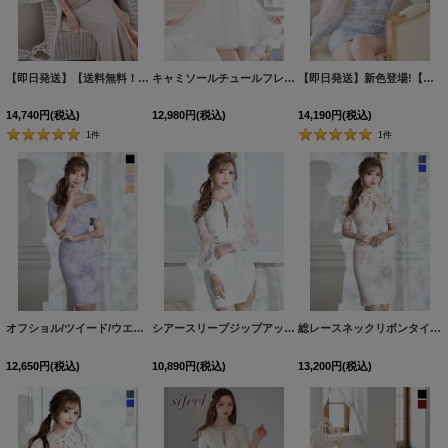
絞り込む
【即日発送】【送料無料！】新色登場！ビジューキャミソールサイドスリットラメロングドレス/キャバドレス【S-Lサイズ/4カラー】[OF03-U] 【YN】dzwt
キャミソールチュールフレアAラインミニドレス/キャバドレス【XS-Mサイズ/2カラー】[OF03] 【YN】dzce
【即日発送】新色登場!【送料無料】スクエアネック/フロントジップ/チュール袖/シアー/刺繍/レース/タイト/スリット/ミニドレス/キャバドレス【XS-XLサイズ/4カラー】[OF03-X]【YN】dzj
14,740
円
(税込)
12,980
円
(税込)
14,190
円
(税込)
1
件
1
件
オフショル/ツイード/ウエストレース/ひざ丈/タイト/ミディアムドレス/キャバドレス【S-Lサイズ/4カラー】[HC02]
シアースリーブジップアップベルトミニドレス/キャバドレス【XS-XLサイズ/4カラー】[OF01-X] 【SB】dzw
総レースネックリボンタイトミディアムドレス/キャバドレス【S-Lサイズ/4カラー】[HC02]
12,650
円
(税込)
10,890
円
(税込)
13,200
円
(税込)