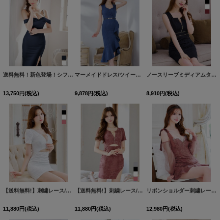
送料無料！新色登場！シフォンロングドレス/キャバドレス【XS-Mサイズ/3カラー】[OF03]【一部予約商品/9月上旬発送予定】
マーメイドドレス/ツイード/フリル/スリット/谷間見せ/背中隠し/ベルト/ミディアムドレス/キャバドレス【S-Lサイズ/1カラー】[OF03] 【IM】
ノースリーブミディアムタイトドレス/ジップアップ/ワッフル/チェーン/スクエアネック /谷間見せ/背中隠し/ミディアム丈/キャバドレス【XS-Lサイズ/5カラー】[OF03]【IM】
13,750
円
(税込)
9,878
円
(税込)
8,910
円
(税込)
【送料無料!】刺繍レース/花柄/フロントジップ/ウエストカット/チェーン/半袖/タイト/シアースリット/ミニドレス/キャバドレス【XS-XLサイズ/4カラー】[OF03] 【YN】dzwg
【送料無料!】刺繍レース/花柄/フロントジップ/ウエストカット/チェーン/半袖/タイト/シアースリット/ミニドレス/キャバドレス【XS-XLサイズ/4カラー】[OF03] 【YN】dzwg
リボンショルダー刺繍レースマーメイドドレス/キャバドレス【XS-Lサイズ/1カラー】[OF01] 【SB】dzjo
11,880
円
(税込)
11,880
円
(税込)
12,980
円
(税込)