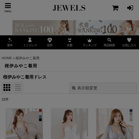
menu
ミニドレス
ランキング
お気に入り
新作
浴衣
水着
商品検索
HOME
>
桜伊みやこ着用
桜伊みやこ着用
桜伊みやこ着用ドレス
表示順変更
閉じる
22
件
表示数
:
並び順
: