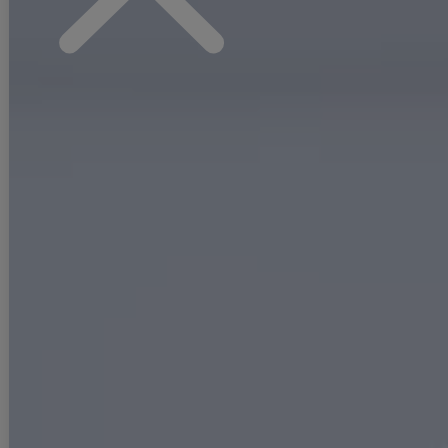
#二の腕
#ウエスト
#谷間見せ
#ヒップ
#低身長
#大きいサイズ
PICK UP
ピックアップ