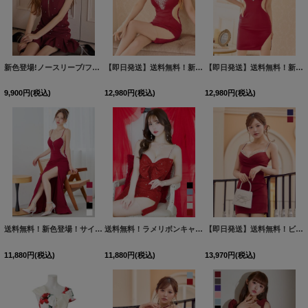
新色登場!ノースリーブ/フロントジップ/スクエアネック/ワッフル/ビジュー/タイト/プリーツ/ミニドレス/キャバドレス【XS-Lサイズ/2カラー】[OF03] 【IM】
【即日発送】送料無料！新色登場！ビジューキャミソールミニドレス/キャバドレス 【XS-Mサイズ / 10カラー】[OF03-X] 【YN】dzw
【即日発送】送料無料！新色登場！ビジューキャミソールミニドレス/キャバドレス 【XS-Mサイズ / 10カラー】[OF03-X] 【YN】dzw
9,900
円
(税込)
12,980
円
(税込)
12,980
円
(税込)
送料無料！新色登場！サイドシアービジューロングドレス/キャバドレス 【XS-XLサイズ/5カラー】[OF01-X] 【SB】dzw
送料無料！ラメリボンキャミソールドレス/ノースリーブ/ビジュー/谷間見せ/背中見せ/ミニドレス/キャバドレス【XS-XLサイズ/5カラー】[OF03]【一部予約商品/9月上旬発送予定】
【即日発送】送料無料！ビジュー/キャミソール/谷間見せ/カシュクール/無地/ストレッチ生地/タイト/ミニドレス/キャバドレス【S-Mサイズ/2カラー】[OF03]【YN】dzwuCAS
11,880
円
(税込)
11,880
円
(税込)
13,970
円
(税込)