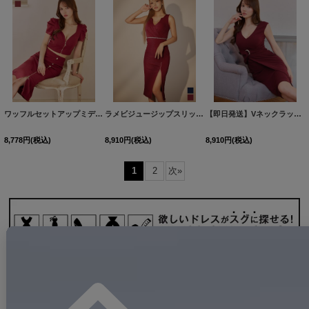
ワッフルセットアップミディアムドレス/キャバドレス【S-Lサイズ/2カラー】[OF03] 【IM】
ラメビジュージップスリットミディアムドレス/キャバドレス【S-Lサイズ/2カラー】[OF03] 【IM】
【即日発送】Vネックラップスカートミディアムドレス/キャバドレス【S-Mサイズ/1カラー】[HC02] 【FS】
8,778
円
(税込)
8,910
円
(税込)
8,910
円
(税込)
1
2
次
»
SPECIAL
特集・お悩み解決