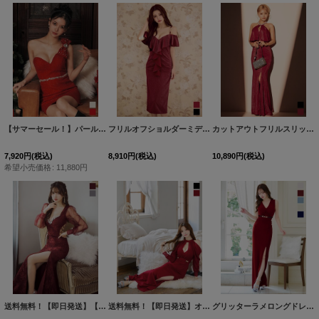
【サマーセール！】パールリボンツイードタイトミニドレス/キャバドレス【XS-XLサイズ/2カラー】[OF01] 【SB】dzpu
フリルオフショルダーミディアムドレス/キャバドレス【XS-Mサイズ/2カラー】[OF03] 【IM】
カットアウトフリルスリットラメロングドレス/キャバドレス【S-Lサイズ/2カラー】[OF03]【IM】dzw
7,920
円
(税込)
8,910
円
(税込)
10,890
円
(税込)
希望小売価格
:
11,880
円
送料無料！【即日発送】【送料無料!】刺繍チュールスリーブロングドレス/チュール袖/刺繍/レースアップ/シアー/スリット/透け/谷間見せ/背中隠し/ロングドレス/キャバドレス【S-Lサイズ/4カラー】[OF03] 【YN】dzj【一部予約商品/9月上旬発送予定】
送料無料！【即日発送】オフショルシアードレス/ホルターネック/刺繍/ボタン/透け感/スリット/谷間見せ/背中隠し/ロングドレス/キャバドレス【S-Lサイズ/4カラー】[OF03] 【YN】dzw【一部予約商品/9月上旬発送予定】
グリッターラメロングドレス/ワンカラー/カシュクール/ノースリーブ/ベルト/谷間見せ/背中隠し/キャバドレス 【S-Lサイズ/5カラー】[OF03] 【IM】