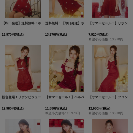
【即日発送】送料無料！ホワイトリボンビジューキャミソールドレス/キャバドレス【XS-Mサイズ/2カラー】[OF03]【YN】dzcvBF
送料無料！【即日発送】ホルターネックフラワータイミニドレス/キャバドレス【S-Mサイズ/2カラー】[OF03]【YN】dzcvBF
【サマーセール！】リボンオフショルツイードフレアミニドレス/キャバドレス【XS-Mサイズ/2カラー】[OF03] 【YN】dzwv
13,970
円
(税込)
13,970
円
(税込)
7,920
円
(税込)
希望小売価格
:
13,970
円
新色登場！リボンビジュースパンコールツイードフリルミニドレス/キャバドレス【XS-Mサイズ/2カラー】[OF03] 【YN】dzwvBF
【サマーセール！】ベルベットセットアップミニドレス/キャバドレス【XS-Mサイズ/2カラー】[OF03] 【YN】dzw
【サマーセール！】フロントリボンビジューツイードミディアムドレス/キャバドレス【S-Mサイズ/1カラー】[OF03]【YN】dzw
12,980
円
(税込)
11,880
円
(税込)
12,980
円
(税込)
希望小売価格
:
13,970
円
希望小売価格
:
13,970
円