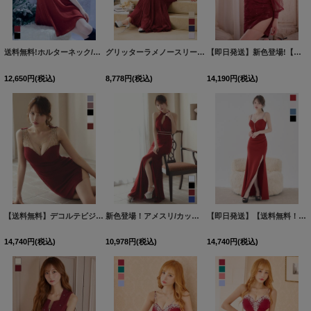
送料無料!ホルターネック/バックビジュー/アメスリ/ノースリーブ/Aライン/フレア/シフォン/ミニドレス/キャバドレス【XS-Mサイズ/4カラー】[OF03] 【YN】dzjvAG【一部予約商品/8月下旬発送予定】
グリッターラメノースリーブロングドレス/キャバドレス【S-Lサイズ/4カラー】[OF03] 【IM】
【即日発送】新色登場!【送料無料】スクエアネック/フロントジップ/チュール袖/シアー/刺繍/レース/タイト/スリット/ミニドレス/キャバドレス【XS-XLサイズ/6カラー】[OF03-X]【YN】dzj
12,650
円
(税込)
8,778
円
(税込)
14,190
円
(税込)
【送料無料】デコルテビジュー/ラメ/ストレッチ/ミニドレス/キャバドレス【XS-Lサイズ/5カラー】[OF03] 【YN】dzwvGI【一部予約商品/8月下旬発送予定】
新色登場！アメスリ/カットアウト/ウエストビジュー/ラメ/ストレッチ/タイト/スリット/ロングドレス/キャバドレス【S-Lサイズ/4カラー】[OF03] 【IM】
【即日発送】【送料無料！】新色登場！ビジューキャミソールサイドスリットロングドレス/キャバドレス【S-Lサイズ/4カラー】[OF03-U] 【YN】dzwt
14,740
円
(税込)
10,978
円
(税込)
14,740
円
(税込)