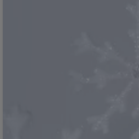
#BROWN FLORAL
#アイスブルードレス
#BLACK DRESS
#あっすん着用 ミディアムドレス
CATEGORY
カテゴリで探す
全商品
再入荷
ミニドレス
露出少なめ
ロングドレス
ミディアム
ワンピース
セットアップ
サンダル
シリコンブラ
浴衣
卒業袴
水着
コスプレ
サンタコスプレ
セール