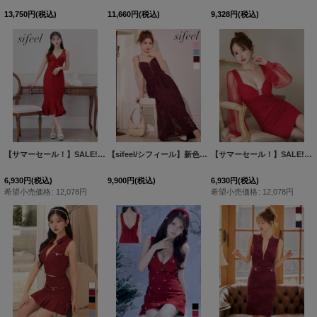
13,750
円
(税込)
11,660
円
(税込)
9,328
円
(税込)
【サマーセール！】SALE!【sifeel/シフィール】大柄ツイードワンピースドレス/キャバドレス【S-Lサイズ/1カラー】[OF03] 【YN】dzwv
【sifeel/シフィール】新色登場！キャミソール/フロントジップ/花柄/シフォン/レース/レイヤード/フレア/ワンピースドレス/キャバドレス【XS-Lサイズ/4カラー】[OF03] 【IM】
【サマーセール！】SALE!パールシアースリーブタイトミニドレス/キャバドレス【S-Lサイズ/1カラー】[OF03] 【YN】dzcn
6,930
円
(税込)
9,900
円
(税込)
6,930
円
(税込)
希望小売価格
:
12,078
円
希望小売価格
:
12,078
円