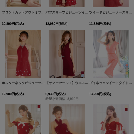
フロントカットアウトオフショルミニドレス/キャバドレス【XS-Mサイズ/1カラー】[OF03] 【YN】dzwuGI
パフスリーブビジューツイードミニワンピースドレス/キャバドレス【XS-Lサイズ/1カラー】[OF03] 【YN】dzwvIA
ツイードビジューノースリーブミニワンピースドレス/キャバドレス【XS-XLサイズ/1カラー】[OF01] 【SB】dzwvIA
10,890
円
(税込)
12,980
円
(税込)
11,880
円
(税込)
ホルターネックビジューツイードミニワンピースドレス/キャバドレス【XS-Lサイズ/1カラー】[OF03] 【YN】dzwvIA
【サマーセール！】ウエストチェーンノースリーブタイトミニドレス/キャバドレス【XS-Mサイズ/2カラー】[OF03]【IM】
ブイネックツイードタイトドレス/キャバドレス【S-Lサイズ/5カラー】[HC02]
12,980
円
(税込)
6,930
円
(税込)
13,200
円
(税込)
希望小売価格
:
8,910
円