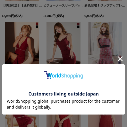
【即日発送】【送料無料】プリーツツイードパールボタンドレス/キャバドレス【XS-Lサイズ/5カラー】[OF01]【SB】dzw
ビジューノースリーブバックリボンミニドレス/キャバドレス【XS-Mサイズ/2カラー】[OF03] 【YN】dzwvAG
新色登場！ジップアップレースノースリーブミディアムドレス/キャバドレス【XS-Lサイズ/3カラー】[OF03]【IM】
12,980
円
(税込)
11,880
円
(税込)
9,900
円
(税込)
送料無料！フロントビジューラメロングドレス/キャバドレス【S-Lサイズ/2カラー】[OF03] 【IM】
アシンメトリーラインキャミソールドレス/キャバドレス【XS-Mサイズ/2カラー】[HC02] 【FS】
レースチェックマーメイドタイトミニドレス/キャバドレス【XS-Mサイズ/4カラー】[HC02]
12,980
円
(税込)
8,910
円
(税込)
13,200
円
(税込)