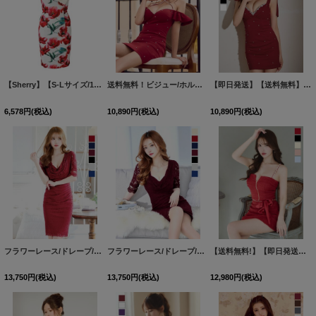
【Sherry】【S-Lサイズ/1カラー】サイドビッグリボンビビットフラワープリントひざ丈ミニドレス[HC02]
送料無料！ビジュー/ホルターネック/フリル袖/オフショル/タイト/ミニドレス/キャバドレス【S-Mサイズ/2カラー】[OF03]【YN】dzwgCAC
【即日発送】【送料無料】新色登場！ショルダーリボン/Ｖネック/ビジュー/シアー/タイト/ミニドレス/キャバドレス【XS-Lサイズ/7カラー】[OF03] 【YN】dzwvCA
6,578
円
(税込)
10,890
円
(税込)
10,890
円
(税込)
フラワーレース/ドレープ/半袖/袖あり/タイト/膝丈/ワンピース/ミディアムドレス/キャバドレス【S-Mサイズ/1カラー】[HC02]
フラワーレース/ドレープ/半袖/袖あり/タイト/膝丈/ワンピース/ミディアムドレス/キャバドレス【S-Mサイズ/1カラー】[HC02]
【送料無料!】【即日発送】新色登場!ツイードセットアップキャミドレス/2ピース/リボン/パール/ジップ/チェーン/キャバドレス/ミニドレス【XS-Lサイズ/6カラー】[OF03] 【YN】dzw
13,750
円
(税込)
13,750
円
(税込)
12,980
円
(税込)