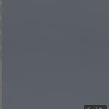
注文内容の変更・キャンセルをしたい
◆下記ページより、ログインIDの変更が可能です。
ログイン情報をお忘れの方はコチラ＞＞
どのような支払方法が可能ですか？
◆即日発送を行なっている関係上、午後以降のご連絡やキャンセル
はご対応できない場合がございます。
ご希望の場合は、お早めにご連絡を頂けますようお願い致します。
商品や配送日時など、注文内容の変更はできますか？
※発送後、発送準備が完了しお手続きが間に合わない場合は変更、
◆代金引換・クレジットカード・携帯キャリア決済・おねだり決
キャンセルをお断りさせて頂くことはがありますのであらかじめご
済・AmazonPayなどがございます。
了承ください。
領収書を発行してほしい
◆商品発送前の変更は承っております。
すでに発送手配済みで、変更処理が間に合わない場合はご容赦くだ
さい。
その他よくある質問はこちら▼
◆領収書はご希望頂いた場合のみ発行しております。
【これからご注文する場合】
HOME
STEP2「お届け先・お支払い」ページにて備考欄に下記の記載をお
願いします。
ショッピングカート
①領収書希望
②宛名（空欄は上様は不可）
マイページ
③但し書き（空欄やお品代は不可）
＞詳細は画像をタップ＜