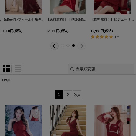
ズ/7カラー】[OF03] 【YN】dzwvCA
5971YNdzwuCAS-260609-1
[
5160YNdzwt-250829-1
【sifeel/シフィール】新色登場！キャミソール/フロントジップ/花柄/シフォン/レース/レイヤード/フレア/ワンピースドレス/キャバドレス【XS-Lサイズ/4カラー】[OF03] 【IM】
]
]
[
5757YNdzwvGI-251020-1
[
5975YNdzwgCAC-260609-1
【送料無料!】【即日発送】新色登場!ツイードセットアップキャミドレス/2ピース/リボン/パール/ジップ/チェーン/キャバドレス/ミニドレス【XS-Lサイズ/6カラー】[OF03] 【YN】dzw
]
]
【送料無料！】ビジューリボンマーメイドドレス/キャバドレス【YN】【XS-Lサイズ/2カラー】[OF03] 【YN】dzwe
9,900
円
(税込)
12,980
円
(税込)
12,980
円
(税込)
1
件
表示順変更
閉じる
119
件
表示数
:
1
2
次
»
並び順
:
絞り込む