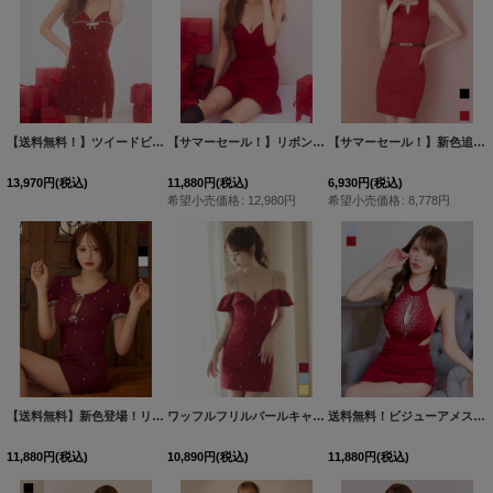
【送料無料！】ツイードビジューキャミソールドレス/キャバドレス【XS-XLサイズ/2カラー】[OF03] 【YN】dzwv
【サマーセール！】リボンセットアップミニドレス/キャバドレス【XS-Mサイズ/2カラー】[OF03] 【YN】dzcs
【サマーセール！】新色追加！ノースリーブタイトベルトミニドレス/キャバドレス【XS-Lサイズ/3カラー】[OF03] 【IM】
13,970
円
(税込)
11,880
円
(税込)
6,930
円
(税込)
希望小売価格
:
12,980
円
希望小売価格
:
8,778
円
【送料無料】新色登場！リボンビジュー半袖タイトミニドレス/キャバドレス【XS-XLサイズ/5カラー】[OF01] 【SB】dzwoBF
ワッフルフリルパールキャミソールドレス/キャバドレス【XS-Lサイズ/3カラー】[OF03] 【YN】dzw
送料無料！ビジューアメスリタイトミニドレス/キャバドレス【XS-Lサイズ/2カラー】[OF03] 【YN】dzwgCA
11,880
円
(税込)
10,890
円
(税込)
11,880
円
(税込)