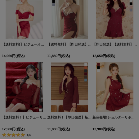
【送料無料!】ビジューオフショルタイトミニドレス/キャバドレス【XS-Lサイズ/1カラー】[OF03] 【YN】dzp
【送料無料】【即日発送】新色登場！ホルターネック/ラメ/ビジュー/ストレッチ/タイト/ミニドレス/キャバドレス【XS-Mサイズ/5カラー】[OF03] 【YN】dzwvGI
【即日発送】【送料無料】新色登場！ビジューリボンマーメイドミニドレス/キャバドレス【XS-XLサイズ/7カラー】[OF03] 【YN】dzwoBF
14,960
円
(税込)
11,880
円
(税込)
12,650
円
(税込)
【送料無料！】ビジューリボンマーメイドドレス/キャバドレス【YN】【XS-Lサイズ/2カラー】[OF03] 【YN】dzwe
送料無料！【即日発送】新色登場！シアー/ロングスリーブ/ベルト/フロントジップ/谷間見せ/タイト/ミニドレス/キャバドレス【XS-XLサイズ/6カラー】[OF03] 【YN】dzwsAG
新色登場!ショルダーリボンビジューフレアミニドレス/キャバドレス【XS-Lサイズ/3カラー】[OF03] 【YN】dzwvIA
12,980
円
(税込)
11,880
円
(税込)
12,980
円
(税込)
1
件