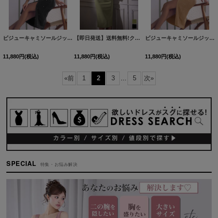
ビジューキャミソールジップラメミディアムドレス/キャバドレス【S-Lサイズ/2カラー】[OF03]【YN】dzwvFV
【即日発送】送料無料!クロスホルターネックラメタイトミディアムドレス/キャバドレス【XS-Mサイズ/2カラー】[OF03]【YN】dzmvFV
ビジューキャミソールジップラメミディアムドレス/キャバドレス【S-Lサイズ/2カラー】[OF03]【YN】dzwvFV
11,880
円
(税込)
11,880
円
(税込)
11,880
円
(税込)
«
前
1
2
3
...
5
次
»
SPECIAL
特集・お悩み解決