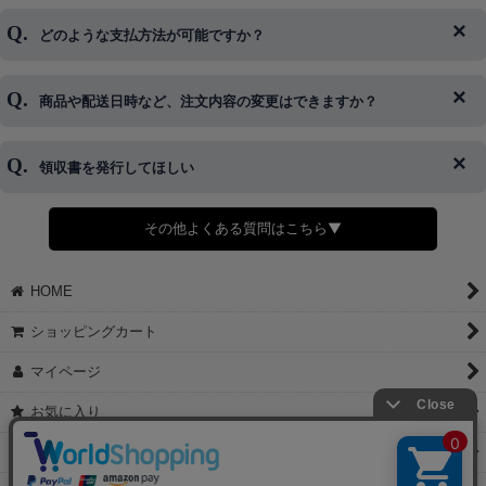
ログイン情報をお忘れの方はコチラ＞＞
どのような支払方法が可能ですか？
◆即日発送を行なっている関係上、午後以降のご連絡やキャンセル
はご対応できない場合がございます。
ご希望の場合は、お早めにご連絡を頂けますようお願い致します。
商品や配送日時など、注文内容の変更はできますか？
※発送後、発送準備が完了しお手続きが間に合わない場合は変更、
◆代金引換・クレジットカード・携帯キャリア決済・おねだり決
キャンセルをお断りさせて頂くことはがありますのであらかじめご
済・AmazonPayなどがございます。
了承ください。
領収書を発行してほしい
◆商品発送前の変更は承っております。
すでに発送手配済みで、変更処理が間に合わない場合はご容赦くだ
さい。
その他よくある質問はこちら▼
◆領収書はご希望頂いた場合のみ発行しております。
【これからご注文する場合】
HOME
STEP2「お届け先・お支払い」ページにて備考欄に下記の記載をお
願いします。
ショッピングカート
①領収書希望
②宛名（空欄は上様は不可）
マイページ
③但し書き（空欄やお品代は不可）
＞詳細は画像をタップ＜
お気に入り
【すでにご注文が完了している場合】
特定商取引法表示
①お電話・メール・LINEにて領収書希望の連絡をお願い致します
②後日、郵送にて領収書を送らせて頂きます。