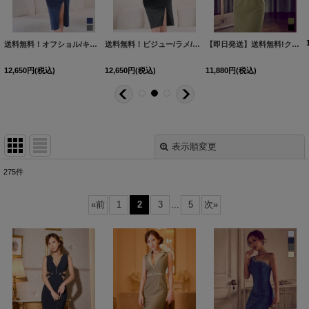
送料無料！オフショル/キャミソール/チュール/ラメ/ストレッチ/ギャザー/タイト/スリット/ミディアムドレス/キャバドレス【XS-Mサイズ/2カラー】[OF01]【SB】dzqgFV【予約商品/8月中旬発送予定】
送料無料！ビジュー/ラメ/ストレッチ/ワンショル/チュール袖/サイドスリット/谷間見せ/ミディアムドレス/キャバドレス【XS-Mサイズ/2カラー】[OF01]【SB】dzjsFV【予約商品/8月中旬発送予定】
【即日発送】送料無料!クロスホルターネックラメタイトミディアムドレス/キャバドレス【XS-Mサイズ/2カラー】[OF03]【YN】dzmvFV
12,650
円
(税込)
12,650
円
(税込)
11,880
円
(税込)
表示順変更
閉じる
275
件
表示数
:
«
前
1
2
3
...
5
次
»
並び順
:
絞り込む