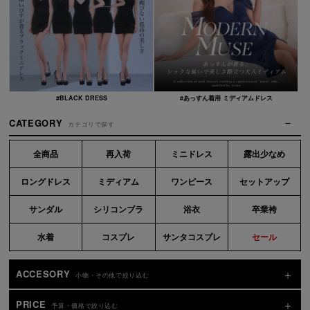
#BLACK DRESS
#あっすん着用 ミディアムドレス
CATEGORY
カテゴリで探す
全商品
再入荷
ミニドレス
露出少なめ
ロングドレス
ミディアム
ワンピース
セットアップ
サンダル
シリコンブラ
浴衣
卒業袴
水着
コスプレ
サンタコスプレ
セール
ACCESORY
小物・その他で絞り込む
PRICE
予算・価格で絞り込む