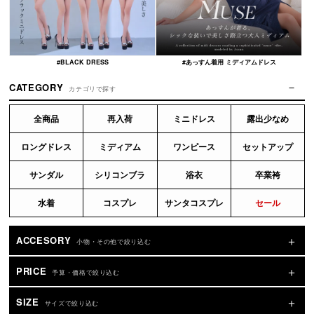
#BLACK DRESS
#あっすん着用 ミディアムドレス
CATEGORY
カテゴリで探す
全商品
再入荷
ミニドレス
露出少なめ
ロングドレス
ミディアム
ワンピース
セットアップ
サンダル
シリコンブラ
浴衣
卒業袴
水着
コスプレ
サンタコスプレ
セール
ACCESORY
小物・その他で絞り込む
PRICE
予算・価格で絞り込む
SIZE
サイズで絞り込む