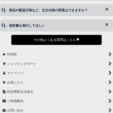
はご対応できない場合がございます。
ご希望の場合は、お早めにご連絡を頂けますようお願い致します。
商品や配送日時など、注文内容の変更はできますか？
※発送後、発送準備が完了しお手続きが間に合わない場合は変更、
◆代金引換・クレジットカード・携帯キャリア決済・おねだり決
キャンセルをお断りさせて頂くことはがありますのであらかじめご
済・AmazonPayなどがございます。
了承ください。
領収書を発行してほしい
◆商品発送前の変更は承っております。
すでに発送手配済みで、変更処理が間に合わない場合はご容赦くだ
さい。
その他よくある質問はこちら▼
◆領収書はご希望頂いた場合のみ発行しております。
【これからご注文する場合】
HOME
STEP2「お届け先・お支払い」ページにて備考欄に下記の記載をお
願いします。
ショッピングカート
①領収書希望
②宛名（空欄は上様は不可）
マイページ
③但し書き（空欄やお品代は不可）
＞詳細は画像をタップ＜
お気に入り
【すでにご注文が完了している場合】
特定商取引法表示
①お電話・メール・LINEにて領収書希望の連絡をお願い致します
②後日、郵送にて領収書を送らせて頂きます。
ご利用案内
【マイページから発行する場合】
お問い合せ
①マイページから購入履歴→購入内容→領収書発行を選択。