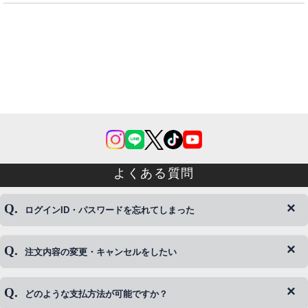
よくある質問
ログインID・パスワードを忘れてしまった
注文内容の変更・キャンセルをしたい
◆下記ページより、ログインIDの変更が可能です。
ログイン情報をお忘れの方はコチラ＞＞
どのような支払方法が可能ですか？
◆即日発送を行なっている関係上、午後以降のご連絡やキャンセル