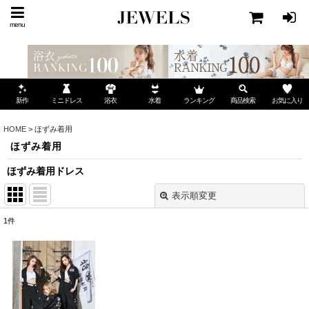
menu
ミニドレス
ランキング
お気に入り
新作
浴衣
水着
商品検索
HOME
>
ほずみ着用
ほずみ着用
ほずみ着用ドレス
表示順変更
閉じる
1
件
表示数
:
並び順
: