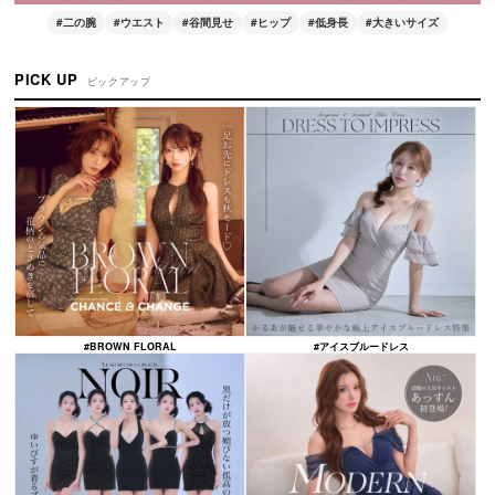
#二の腕
#ウエスト
#谷間見せ
#ヒップ
#低身長
#大きいサイズ
PICK UP
ピックアップ
#BROWN FLORAL
#アイスブルードレス