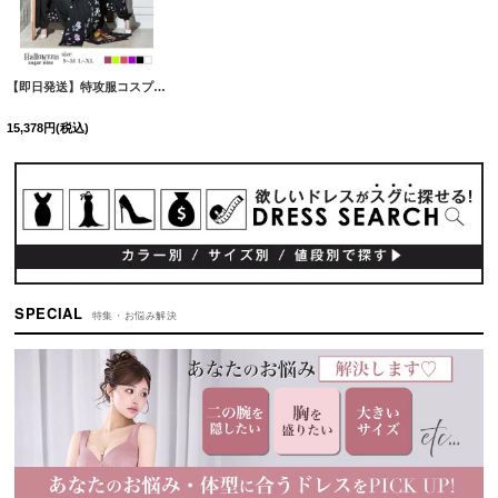
絞り込む
【即日発送】特攻服コスプレセット【sugar nineハロウィン4点セット】【S-XLサイズ/6カラー】(7137SB)[HC03]
15,378
円
(税込)
SPECIAL
特集・お悩み解決