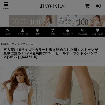
menu
ミニドレス
ランキング
お気に入り
新作
浴衣
水着
商品検索
HOME
>
サンダル/パンプス
>
再入荷!【5サイズ/4カラー】敷き詰められた輝くストーンが豪
再入荷!【5サイズ/4カラー】敷き詰められた輝くストーンが
豪華に煌めく♪☆4色展開の12cmヒールオープントゥパンプ
ス[OF02]
[
S3276-5
]