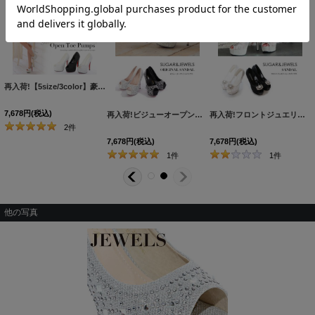
再入荷!【5size/3color】豪華に煌めくストーンの人気パンプス♪☆14cmヒールオープントゥパンプス[OF02]
7,678
円
(税込)
[
S3132YN
]
再入荷!ビジューオープントゥプラットフォームパンプス【34-40サイズ/2カラー】[OF02]
[
S816006
]
再入荷!フロントジュエリーレースパンプス【35-38サイズ/2カラー】[OF02]
2
件
7,678
円
(税込)
7,678
円
(税込)
1
件
1
件
他の写真