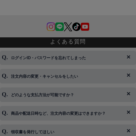
よくある質問
ログインID・パスワードを忘れてしまった
注文内容の変更・キャンセルをしたい
◆下記ページより、ログインIDの変更が可能です。
ログイン情報をお忘れの方はコチラ＞＞
どのような支払方法が可能ですか？
◆即日発送を行なっている関係上、午後以降のご連絡やキャンセル
はご対応できない場合がございます。
ご希望の場合は、お早めにご連絡を頂けますようお願い致します。
商品や配送日時など、注文内容の変更はできますか？
※発送後、発送準備が完了しお手続きが間に合わない場合は変更、
◆代金引換・クレジットカード・携帯キャリア決済・おねだり決
キャンセルをお断りさせて頂くことはがありますのであらかじめご
済・AmazonPayなどがございます。
了承ください。
領収書を発行してほしい
◆商品発送前の変更は承っております。