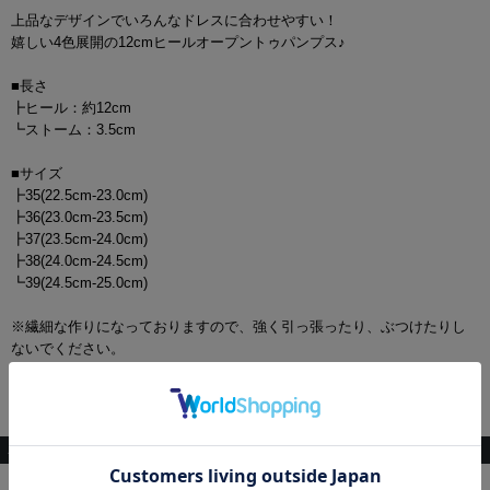
上品なデザインでいろんなドレスに合わせやすい！
嬉しい4色展開の12cmヒールオープントゥパンプス♪
■長さ
┣ヒール：約12cm
┗ストーム：3.5cm
■サイズ
┣35(22.5cm-23.0cm)
┣36(23.0cm-23.5cm)
┣37(23.5cm-24.0cm)
┣38(24.0cm-24.5cm)
┗39(24.5cm-25.0cm)
※繊細な作りになっておりますので、強く引っ張ったり、ぶつけたりし
ないでください。
※着用方法、着用時間によっては肌の痛みが現れる場合がございます。
肌の弱い方は様子を見ながらご着用いただくことをお勧めいたします。
こちらもおすすめ♡