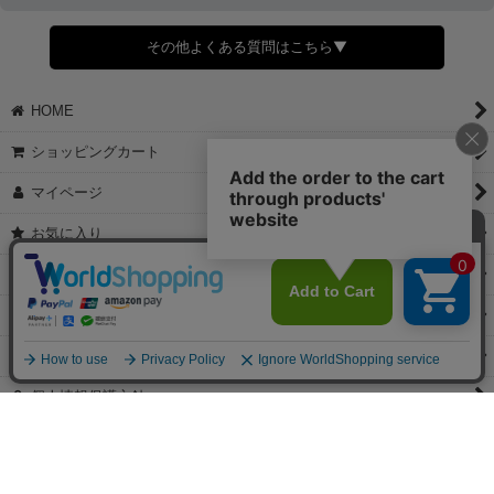
すでに発送手配済みで、変更処理が間に合わない場合はご容赦くだ
さい。
その他よくある質問はこちら▼
◆領収書はご希望頂いた場合のみ発行しております。
【これからご注文する場合】
HOME
STEP2「お届け先・お支払い」ページにて備考欄に下記の記載をお
願いします。
ショッピングカート
①領収書希望
②宛名（空欄は上様は不可）
マイページ
③但し書き（空欄やお品代は不可）
＞詳細は画像をタップ＜
お気に入り
【すでにご注文が完了している場合】
特定商取引法表示
①お電話・メール・LINEにて領収書希望の連絡をお願い致します
②後日、郵送にて領収書を送らせて頂きます。
ご利用案内
【マイページから発行する場合】
お問い合せ
①マイページから購入履歴→購入内容→領収書発行を選択。
②後日、郵送にて領収書を送らせて頂きます。
個人情報保護方針
PCサイト