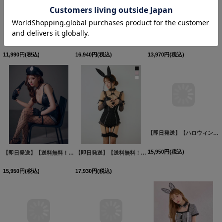
【ハロウィン】 レースバニーオールインワン 【コスプレ5点セット】【S-Lサイズ/3カラー】[HC03]
【即日発送】【ハロウィン】シャーリングドラゴン刺繍タイトチャイナ【コスプレ4点セット】【XS-Lサイズ/1カラー】[HC03]
【即日発送】【サンリオ】クロミランジェリーセットアップルームウェア【S-L/1カラー】[HC02]
11,990
円
(税込)
16,940
円
(税込)
13,970
円
(税込)
【即日発送】【送料無料！】【ハロウィン】レザーポリスセットアップコスプレ【コスプレ8点セット】【XS-Mサイズ/1カラー】[HC03]明日花キララ着用
【即日発送】【送料無料！】【マリームーンコラボ】【ハロウィン】2wayハーネスネックバニー【コスプレ6点セット】【XS-Lサイズ/3カラー】[HC03]三上悠亜着用
【即日発送】【ハロウィン】チャイナショートパンツセットアップ 【コスプレ5点セット】【XS-Mサイズ/3カラー】[HC03]
15,950
円
(税込)
17,930
円
(税込)
15,950
円
(税込)