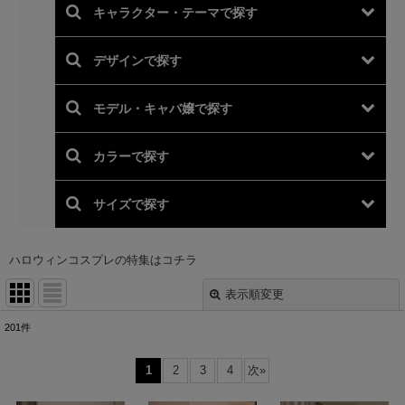
ハロウィンコスプレの特集はコチラ
表示順変更
閉じる
201
件
表示数
:
1
2
3
4
次
»
並び順
: