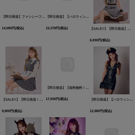
【即日発送】ファンシーフリルチャイナドレス【マリームーン】【ハロウィンコスプレ8点セット】【フリーサイズ/1カラー】[HC03]
【即日発送】【ハロウィン】特攻服コスプレセット【コスプレ4点セット】【S-XLサイズ/8カラー】[HC03]吉木千沙都（ちぃぽぽ）着用
【SALE!!】【即日発送】【ハロウィン】 グレンチェックセットアップバニー 【コスプレ6点セット】【XS-Mサイズ/1カラー】[HC03]
14,080
円
(税込)
15,378
円
(税込)
6,930
円
(税込)
【SALE!!】【即日発送！】【ハロウィン】ブラックチェックメイドワンピース 【コスプレ5点セット】[HC03]
【即日発送】【送料無料！】【マリームーンコラボ】【ハロウィン】2wayハーネスネックバニー【コスプレ6点セット】【XS-Lサイズ/3カラー】[HC03]
【即日発送】【ハロウィン】レザーアメスリポリスセットアップ【コスプレ6点セット】【XS-Mサイズ/1カラー】[HC03]
9,900
円
(税込)
17,930
円
(税込)
12,980
円
(税込)