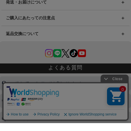
発送・お届けについて
ご購入にあたっての注意点
返品交換について
よくある質問
ログインID・パスワードを忘れてしまった
注文内容の変更・キャンセルをしたい
◆下記ページより、ログインIDの変更が可能です。
ログイン情報をお忘れの方はコチラ＞＞
どのような支払方法が可能ですか？
◆即日発送を行なっている関係上、午後以降のご連絡やキャンセル
はご対応できない場合がございます。