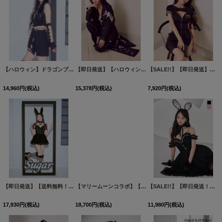
【ハロウィン】ドラゴンプリントチャイナセットアップ 【コスプレ5点セット】【XS-Lサイズ/1カラー】(SE01YN)[HC03]
【即日発送】【ハロウィン】特攻服コスプレセット【コスプレ4点セット】【S-XLサイズ/8カラー】[HC03]
【SALE!!】【即日発送】【ハロウィン】ジップポリスワンピース【コスプレ2点セット】【XS-XLサイズ/1カラー】[HC03-Bg]
14,960
円
(税込)
15,378
円
(税込)
7,920
円
(税込)
【即日発送】【送料無料！】【マリームーンコラボ】【ハロウィン】2wayハーネスネックバニー【コスプレ6点セット】【XS-Lサイズ/3カラー】[HC03]
【マリームーンコラボ】【ハロウィン】ビスチェセットアップキャットコスプレ【コスプレ7点セット】【XS-Lサイズ/2カラー】【一部予約/9月中旬発送予定】[HC03]
【SALE!!】【即日発送！】【ハロウィン】 バニーショートインロングワンピース 【コスプレ5点セット】【XS-XLサイズ/2カラー】[HC03]
17,930
円
(税込)
18,700
円
(税込)
11,980
円
(税込)