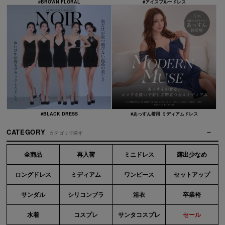
#BROWN FLORAL
#アイスブルードレス
#BLACK DRESS
#あっすん着用 ミディアムドレス
CATEGORY
カテゴリで探す
全商品
再入荷
ミニドレス
露出少なめ
ロングドレス
ミディアム
ワンピース
セットアップ
サンダル
シリコンブラ
浴衣
卒業袴
水着
コスプレ
サンタコスプレ
セール