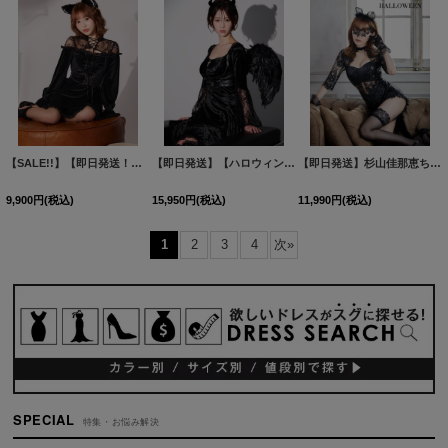
【SALE!!】【即日発送！】【ハロウィン】ブラックキャットベロアワンピース 【コスプレ3点セット】[HC03]
【即日発送】【ハロウィン】ハーネスデビルベロアワンピース【コスプレ5点セット】【XS-XLサイズ/1カラー】[HC03]
【即日発送】杉山佳那恵ちゃんコラボ☆黒猫コスプレ【sugar nineハロウィン6点セット】【S-Mサイズ/1カラー】[HC03]
9,900
円
(税込)
15,950
円
(税込)
11,990
円
(税込)
1
2
3
4
次
»
SPECIAL
特集・お悩み解決