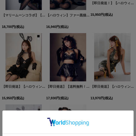
【マリームーンコラボ】【ハロウィン】ビスチェセットアップキャットコスプレ【コスプレ7点セット】【XS-Lサイズ/2カラー】【一部予約/9月中旬発送予定】[HC03]明日花キララ着用
【ハロウィン】ファー黒猫セットアップ【コスプレ5点セット】【XS-Mサイズ/1カラー】[HC03]明日花キララ着用
【即日発送！】【ハロウィン】 シアーバニーセットアップ 【コスプレ8点セット】 【XS-Mサイズ/1カラー】[HC03]
18,700
円
(税込)
16,940
円
(税込)
15,950
円
(税込)
【即日発送】【ハロウィン】バニーレースビスチェセットアップ【コスプレ6点セット】【XS-Mサイズ/2カラー】[HC03]三上悠亜着用
【即日発送】【送料無料！】【ハロウィン】【うづきふうかコラボ】 レザーデビルセットアップ 【コスプレ6点セット】[HC03]
【即日発送】【ハロウィン】アメスリコルセットチャイナ【コスプレ3点セット】【XS-XLサイズ/1カラー】[HC03]
15,950
円
(税込)
17,930
円
(税込)
13,970
円
(税込)