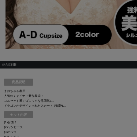
商品詳細
商品説明
まおちゃる着用
人気のチャイナに新作登場！
コルセット風でゴシックな雰囲気に。
ドラゴンがデザインされたスカートで妖艶に。
セット内容
(1)お団子
(2)ワンピース
(3)カフス
(4)ソックス