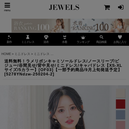
menu
ミニドレス
ランキング
お気に入り
新作
浴衣
水着
商品検索
HOME
>
ミニドレス
>
ミニドレス
>
送料無料！ラメリボンキャミソールドレス/ノースリーブ/
送料無料！ラメリボンキャミソールドレス/ノースリーブ/ビ
ジュー/谷間見せ/背中見せ/ミニドレス/キャバドレス【XS-XL
サイズ/5カラー】[OF03]【一部予約商品/9月上旬発送予定】
[
5278YNdzw-250204-2
]