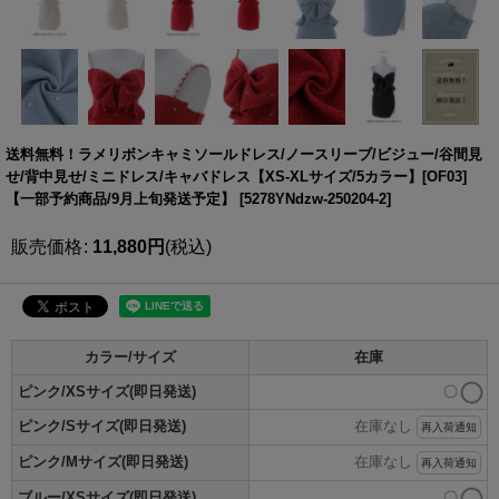
送料無料！ラメリボンキャミソールドレス/ノースリーブ/ビジュー/谷間見
せ/背中見せ/ミニドレス/キャバドレス【XS-XLサイズ/5カラー】[OF03]
【一部予約商品/9月上旬発送予定】
[
5278YNdzw-250204-2
]
販売価格
:
11,880
円
(税込)
カラー/サイズ
在庫
ピンク/XSサイズ(即日発送)
〇
ピンク/Sサイズ(即日発送)
在庫なし
再入荷通知
ピンク/Mサイズ(即日発送)
在庫なし
再入荷通知
ブルー/XSサイズ(即日発送)
〇