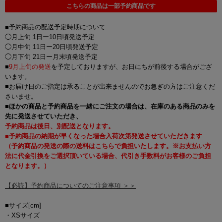
こちらの商品は一部予約商品です
■予約商品の配送予定時期について
◯月上旬 1日ー10日頃発送予定
◯月中旬 11日ー20日頃発送予定
◯月下旬 21日ー月末頃発送予定
■
9月上旬の発送
を予定しておりますが、お日にちが前後する場合がござ
います。
■お届け日のご指定は承ることが出来ませんのでお急ぎの方はご注意くだ
さいませ。
■
ほかの商品と予約商品を一緒にご注文の場合は、在庫のある商品のみを
先に発送させていただき、
予約商品は後日、別配送となります。
■予約商品の納期が早くなった場合入荷次第発送させていただきます
（予約商品の発送の際の送料はこちらで負担いたします。※お支払い方
法に代金引換をご選択頂いている場合、代引き手数料がお客様のご負担
となります。）
【必読】予約商品についてのご注意事項 ＞＞
■サイズ[cm]
・XSサイズ