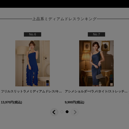
上品系ミディアムドレスランキング
ミディアムスカート)
No.6
No.7
NdzwFV-251212-1
-1010IMFV-260611-1
]
]
フリルスリットラメミディアムドレス/キャバドレス【S-Lサイズ/2カラー】[OF03] 【YN】dzwvFV
[
J-960IM-
[
5814YN
アシメショルダー/ラメ/タイト/ストレッチ/ミディアムドレス/キャバドレス【XS-Mサイズ/4カラー】[OF03] 【IM】
13,970
円
(税込)
9,900
円
(税込)