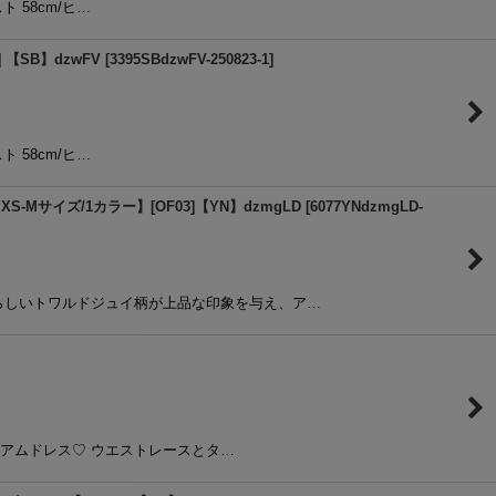
スト 58cm/ヒ…
【SB】dzwFV
[
3395SBdzwFV-250823-1
]
スト 58cm/ヒ…
Mサイズ/1カラー】[OF03]【YN】dzmgLD
[
6077YNdzmgLD-
らしいトワルドジュイ柄が上品な印象を与え、ア…
アムドレス♡ ウエストレースとタ…