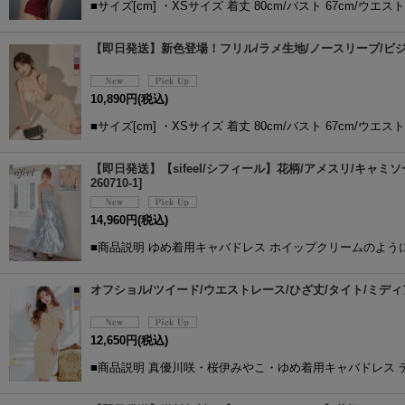
■サイズ[cm] ・XSサイズ 着丈 80cm/バスト 67cm/ウエスト 
【即日発送】新色登場！フリル/ラメ生地/ノースリーブ/ビジュー
10,890
円
(税込)
■サイズ[cm] ・XSサイズ 着丈 80cm/バスト 67cm/ウエスト 
【即日発送】【sifeel/シフィール】花柄/アメスリ/キャミソ
260710-1
]
14,960
円
(税込)
■商品説明 ゆめ着用キャバドレス ホイップクリームのよ
オフショル/ツイード/ウエストレース/ひざ丈/タイト/ミディア
12,650
円
(税込)
■商品説明 真優川咲・桜伊みやこ・ゆめ着用キャバドレス