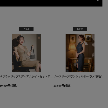
No.8
No.9
260515-1
dzwFV-260626-1
]
[
5794YNdzwvFV-260121-1
]
]
ペプラムジップミディアムタイトセットアップドレス/キャバドレス【S-Lサイズ/2カラー】[OF03]【IM】dzqozFV
[
J-960IM-260515-2
ノースリーブ/ワンショルダー/ラメ/無地/タイト/スリット/ミディアムドレス/キャバドレス【XS-Mサイズ/2カラー】[OF03]【YN】dzwvFV
]
10,890
円
(税込)
10,890
円
(税込)