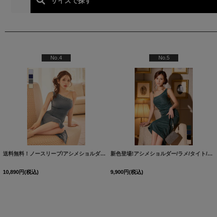
人気ランキング (上品系_
No.4
No.5
[
5814YNdzwFV-251212-2
送料無料！ノースリーブ/アシメショルダー/パール/ビジュー/シアー/ラメ生地/タイト/スリット/ミディアムドレス/キャバドレス【S-Lサイズ/4カラー】[OF03]【YN】dzwFV
]
[
5814Y
新色登場!アシメショルダー/ラメ/タイト/ストレッチ/ミディアムドレス/キャバドレス【XS-Mサイズ/4カラー】[OF03] 【IM】
[
J
10,890
円
(税込)
9,900
円
(税込)