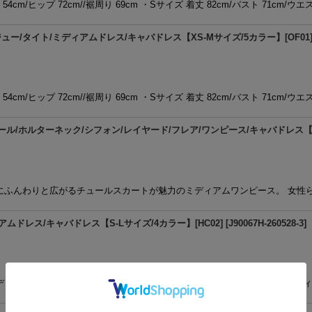
54cm/ヒップ 72cm//裾周り 69cm ・Sサイズ 着丈 82cm/バスト 71cm/ウエ
/タイト/ミディアムドレス/キャバドレス【XS-Mサイズ/5カラー】[OF01] 
54cm/ヒップ 72cm//裾周り 69cm ・Sサイズ 着丈 82cm/バスト 71cm/ウエ
ール/ホルターネック/シフォン/レイヤード/フレア/ワンピース/キャバドレス【XS-
うにふんわりと広がるチュールスカートが魅力のミディアムワンピース。 女性
ムドレス/キャバドレス【S-Lサイズ/4カラー】[HC02]
[
J90067H-260528-3
]
 デコルテを美しく魅せる大胆なオフショルデザインが目を引くツイードミディ