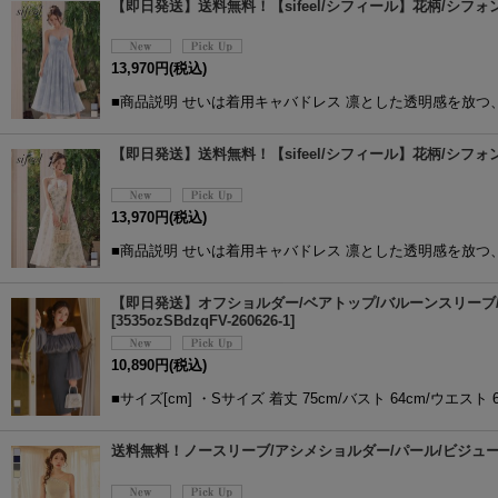
【即日発送】送料無料！【sifeel/シフィール】花柄/シフォン
13,970
円
(税込)
■商品説明 せいは着用キャバドレス 凛とした透明感を放
【即日発送】送料無料！【sifeel/シフィール】花柄/シフォン
13,970
円
(税込)
■商品説明 せいは着用キャバドレス 凛とした透明感を放
【即日発送】オフショルダー/ベアトップ/バルーンスリーブ/シャ
[
3535ozSBdzqFV-260626-1
]
10,890
円
(税込)
■サイズ[cm] ・Sサイズ 着丈 75cm/バスト 64cm/ウエスト 6
送料無料！ノースリーブ/アシメショルダー/パール/ビジュー/シ