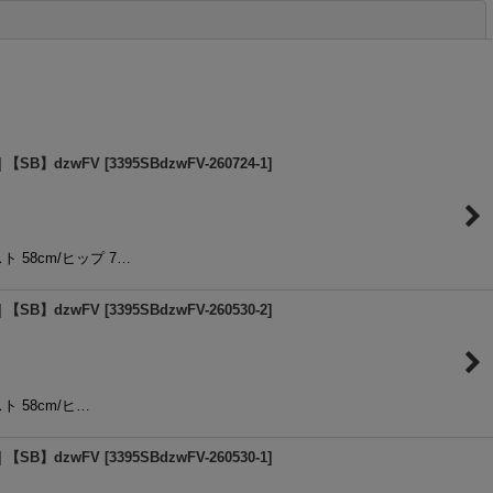
閉じる
【SB】dzwFV
[
3395SBdzwFV-260724-1
]
スト 58cm/ヒップ 7…
【SB】dzwFV
[
3395SBdzwFV-260530-2
]
スト 58cm/ヒ…
【SB】dzwFV
[
3395SBdzwFV-260530-1
]